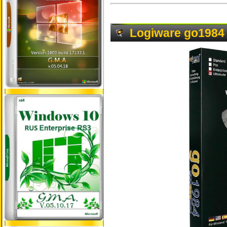
Logiware go1984 U