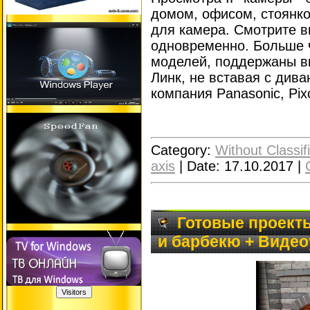
домом, офисом, стоянкой
для камера. Смотрите в
одновременно. Больше 
моделей, поддержаны вк
Линк, не вставая с дива
компания Panasonic, Pixo
Category:
Without Classif
axis
|
Date:
17.10.2017
|
Готовые проекты
и барбекю + Видео