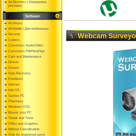
Ad Blockers | блокировкa
рекламы
Software
Archivers
All Mobile | Для мобильных
Webcam Surveyor
Security
Codecs
Converters.Audio/Video
Converters.Pdf/Html/Xps
Care and Maintenance
Directx
Drivers
Data Recovery
Emulators
Internet
Info OS
Games PC
Pharmacy
Windows (OS)
Beauty your PC
Tweak and Tests
Office and Graphics
Without Classification
Only for registered users