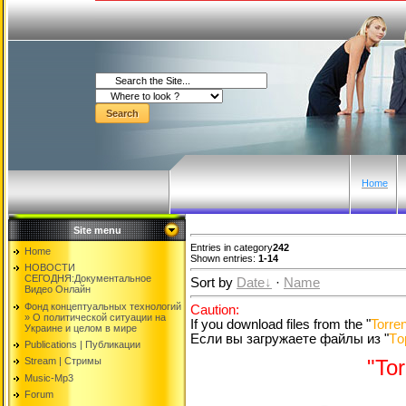
Home
Site menu
Entries in category
242
Home
Shown entries:
1-14
НОВОСТИ
СЕГОДНЯ:Документальнoе
Sort by
Date
·
Name
Видео Oнлайн
Фонд концептуальных технологий
Caution:
» O политической ситуации на
If you download files from the "
Torren
Украине и целом в мире
Если вы загружаете файлы из "
Tо
Publications | Публикации
Stream | Стримы
"Tor
Music-Mp3
Forum