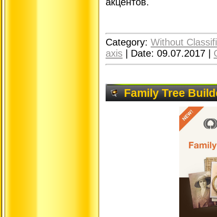
акцентов.
Category:
Without Classif
axis
|
Date:
09.07.2017
|
Family Tree Build