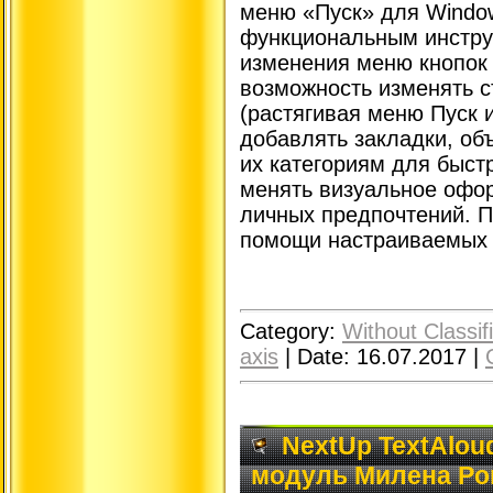
меню «Пуск» для Windo
функциональным инструм
изменения меню кнопок 
возможность изменять с
(растягивая меню Пуск 
добавлять закладки, об
их категориям для быст
менять визуальное офо
личных предпочтений. 
помощи настраиваемых 
Category:
Without Classif
axis
|
Date:
16.07.2017
|
NextUp TextAloud
модуль Милена Por