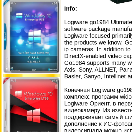
Info:
Logiware go1984 Ultimate i
software package manuf
Logiware focused primaril
the products we know, Go
ip cameras. In addition t
DirectX-enabled video cap
Go1984 supports many we
Axis, Sony, ALLNET, Pana
Basler, Sanyo, Intellinet 
Конечная Logiware go19
комплекс программ wid
Logiware Ориент, в перв
видеокамеру. Из извест
поддерживает самый ши
дополнение к ИС-фотоап
видеосигнала можно исп