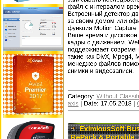
файл с интервалом врем
Встроенный детектор д
за своим домом или офи
функция Motion Capture
Ваше время и дисковое 
кадры с движением. We
поддерживает современ
такие как DivX, Mpeg4, 
менеджер файлов помож
снимки и видеозаписи.
Category:
Without Classif
axis
|
Date:
17.05.2018
|
EximiousSoft Bus
RePack & Portable