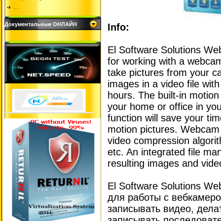
...
Документальные ОНЛАЙН
Info:
El Software Solutions We
for working with a webcam
take pictures from your 
images in a video file wit
hours. The built-in motion
your home or office in yo
function will save your ti
motion pictures. Webcam
video compression algori
etc. An integrated file ma
resulting images and vide
El Software Solutions W
для работы с вебкамер
записывать видео, дела
записывать последовате