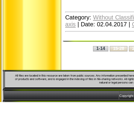
Category:
Without Classif
axis
|
Date:
02.04.2017
|
1-14
15-28
Copyrigh