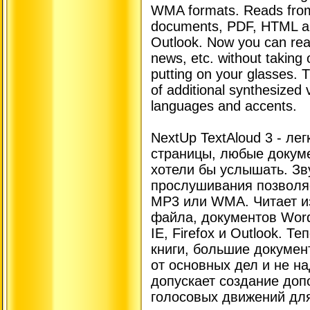
WMA formats. Reads from t
documents, PDF, HTML and 
Outlook. Now you can rea
news, etc. without taking 
putting on your glasses. T
of additional synthesized 
languages ​​and accents.
NextUp TextAloud 3 - ле
страницы, любые докуме
хотели бы услышать. Зв
прослушивания позволя
MP3 или WMA. Читает из
файла, документов Word
IE, Firefox и Outlook. Т
книги, большие докумен
от основных дел и не н
допускает создание до
голосовых движений для