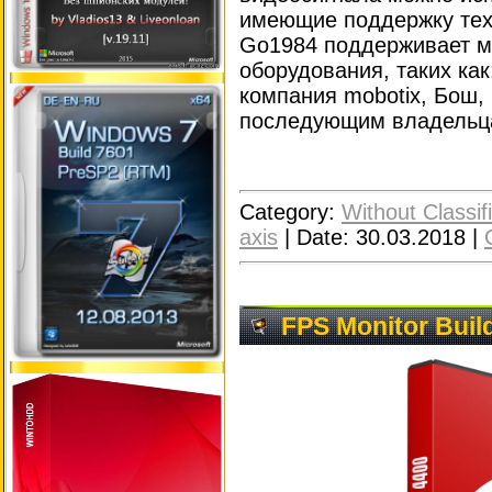
имеющие поддержку техн
Go1984 поддерживает м
оборудования, таких как
компания mobotix, Бош,
последующим владельца
Category:
Without Classif
axis
|
Date:
30.03.2018
|
FPS Monitor Buil