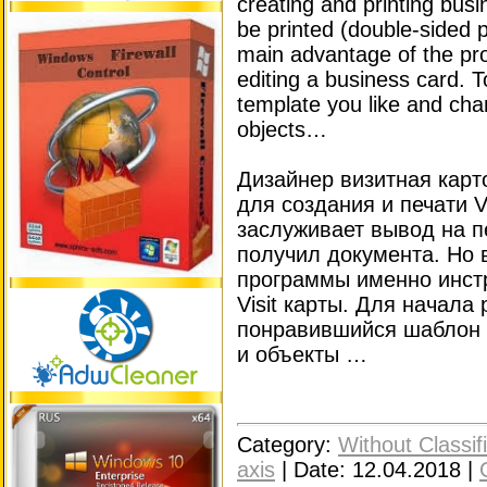
creating and printing busi
be printed (double-sided p
main advantage of the pro
editing a business card. T
template you like and cha
objects…
Дизайнер визитная карто
для создания и печати V
заслуживает вывод на п
получил документа. Но 
программы именно инст
Visit карты. Для начал
понравившийся шаблон и
и объекты …
Category:
Without Classif
axis
|
Date:
12.04.2018
|