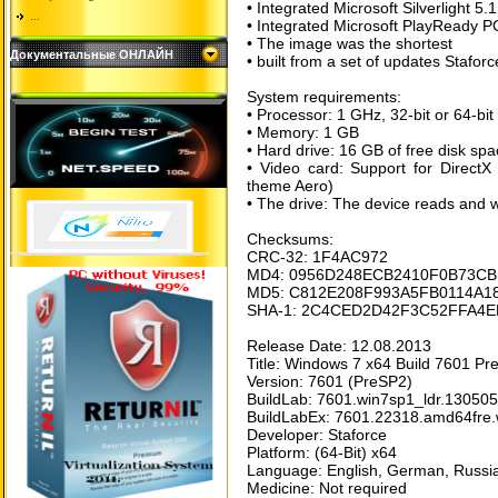
• Integrated Microsoft Silverlight 5.1
...
• Integrated Microsoft PlayReady 
• The image was the shortest
Документальные ОНЛАЙН
• built from a set of updates Stafo
System requirements:
• Processor: 1 GHz, 32-bit or 64-bit
• Memory: 1 GB
• Hard drive: 16 GB of free disk sp
• Video card: Support for Direct
theme Aero)
• The drive: The device reads and
Checksums:
CRC-32: 1F4AC972
MD4: 0956D248ECB2410F0B73C
MD5: C812E208F993A5FB0114A1
SHA-1: 2C4CED2D42F3C52FFA4
Release Date: 12.08.2013
Title: Windows 7 x64 Build 7601 
Version: 7601 (PreSP2)
BuildLab: 7601.win7sp1_ldr.13050
BuildLabEx: 7601.22318.amd64fre.
Developer: Staforce
Platform: (64-Bit) x64
Language: English, German, Russi
Medicine: Not required