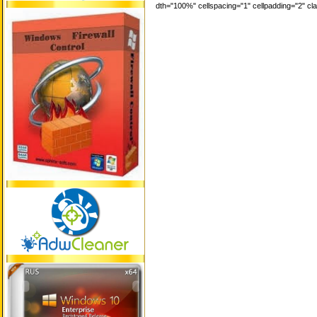
dth="100%" cellspacing="1" cellpadding="2" c