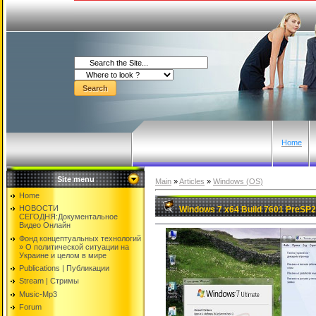
Home
Site menu
Main
»
Articles
»
Windows (OS)
Home
НОВОСТИ
Windows 7 x64 Build 7601 PreSP2
СЕГОДНЯ:Документальнoе
Видео Oнлайн
Фонд концептуальных технологий
» O политической ситуации на
Украине и целом в мире
Publications | Публикации
Stream | Стримы
Music-Mp3
Forum