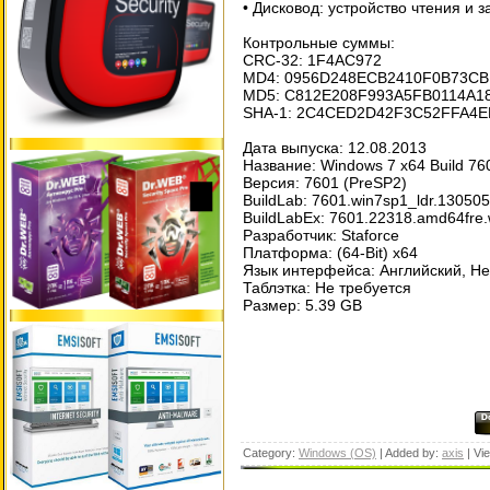
• Дисковод: устройство чтения и 
Контрольные суммы:
CRC-32: 1F4AC972
MD4: 0956D248ECB2410F0B73C
MD5: C812E208F993A5FB0114A1
SHA-1: 2C4CED2D42F3C52FFA4
Дата выпуска: 12.08.2013
Название: Windows 7 x64 Build 7
Версия: 7601 (PreSP2)
BuildLab: 7601.win7sp1_ldr.13050
BuildLabEx: 7601.22318.amd64fre.
Разработчик: Staforce
Платформа: (64-Bit) x64
Язык интерфейса: Aнглийский, Hе
Таблэтка: Не требуется
Размер: 5.39 GB
Category:
Windows (OS)
| Added by:
axis
| Vi