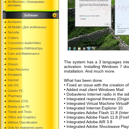
Ad Blockers | блокировкa
рекламы
Software
Archivers
All Mobile | Для мобильных
Security
Codecs
Converters.Audio/Video
Converters.Pdf/Html/Xps
Care and Maintenance
Directx
The system has a 3 languages int
Drivers
activation. Installing Windows 7 do
Data Recovery
installation. And much more.
Emulators
What has been done:
Internet
• Fixed an issue with the creation
Info OS
• Added mail client Windows Mail
Games PC
• Dobavleno Internet radio in the si
Pharmacy
• Integrated regional themes (Origi
Windows (OS)
• Integrated Virtual Machine Virtua
Beauty your PC
• Integrated Internet Explorer 10
Tweak and Tests
• Integrates Adobe Flash 11.8 (Inter
• Integrates Adobe Flash 11.8 (Fire
Office and Graphics
• Integrated Adobe AIR 3.8
Without Classification
• Integrated Adobe Shockwave Play
Only for registered users