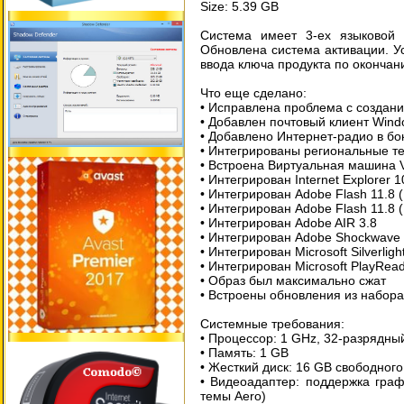
Size: 5.39 GB
Система имеет 3-еx языковoй и
Обновлена система активации. Ус
ввода ключа продукта по окончан
Что еще сделано:
• Исправлена проблема с создан
• Добавлен почтовый клиент Wind
• Добавленo Интернет-радио в бо
• Интегрированы региональные т
• Встроена Виртуальная машина V
• Интегрирован Internet Explorer 1
• Интегрирован Adobe Flash 11.8 (I
• Интегрирован Adobe Flash 11.8 (
• Интегрирован Adobe AIR 3.8
• Интегрирован Adobe Shockwave 
• Интегрирован Microsoft Silverligh
• Интегрирован Microsoft PlayRea
• Образ был максимально сжат
• Встроены обновления из набора
Системные требования:
• Процессор: 1 GHz, 32-разрядны
• Память: 1 GB
• Жесткий диск: 16 GB свободного
• Видеоадаптер: поддержка граф
темы Aero)