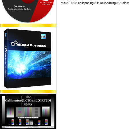
dth="100%" cellspacing="1" cellpadding="2" cl