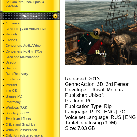
Ad Blockers | блокировкa
рекламы
Software
Archivers
All Mobile | Для мобильных
Security
Codecs
Converters.Audio/Video
Converters.Pdf/Html/Xps
Care and Maintenance
Directx
Drivers
Data Recovery
Released: 2013
Emulators
Genre: Action, 3D, 3rd Person
Internet
Developer: Ubisoft Montreal
Info OS
Publisher: Ubisoft
Games PC
Platform: PC
Pharmacy
Publication Type: Rip
Windows (OS)
Language: RUS | ENG | POL
Beauty your PC
Voice set Language: RUS | ENG
Tweak and Tests
Tablet: enclosing (3DM)
Office and Graphics
Size: 7.03 GB
Without Classification
Only for registered users