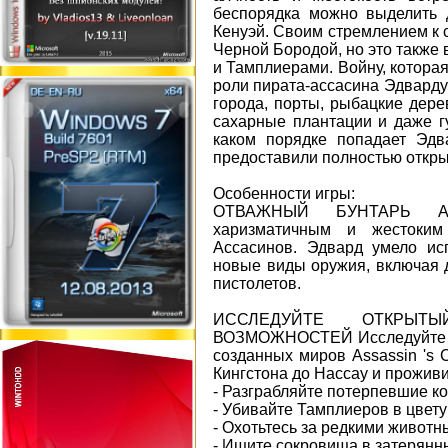
беспорядка можно выделить 
Кенуэй. Своим стремлением к 
Черной Бородой, но это также
и Тамплиерами. Войну, которая
роли пирата-ассасина Эдварду 
города, порты, рыбацкие дере
сахарные плантации и даже гу
каком порядке попадает Эдва
предоставили полностью откры
Особенности игры:
ОТВАЖНЫЙ БУНТАРЬ АС
харизматичным и жестоким
Ассасинов. Эдвард умело ис
новые виды оружия, включая 
пистолетов.
ИССЛЕДУЙТЕ ОТКРЫТ
ВОЗМОЖНОСТЕЙ Исследуйте са
созданных миров Assassin 's 
Кингстона до Нассау и проживи
- Разграбляйте потерпевшие к
- Убивайте Тамплиеров в цвету
- Охотьтесь за редкими животн
- Ищите сокровища в затерянн