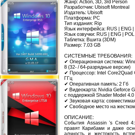
Жанр: Action, 3D, 3rd Person
Разработчик: Ubisoft Montreal
Издатель: Ubisoft
Платформа: РС
Тип издания: Rip
Язык интерфейса: RUS | ENG |
Язык озвучки: RUS | ENG | POL
Таблетка: Вшита (3DM)
Размер: 7.03 GB
СИСТЕМНЫЕ ТРЕБОВАНИЯ:
✔ Операционная система: Win
8 (32- / 64-разрядные версии)
✔ Процессор: Intel Core2Quad 
ГГц
✔ Оперативная память: 2 Гб
✔ Видеокарта: Nvidia Geforce
с поддержкой Shader Model 4.0
✔ Звуковая карта: совместима
✔ Свободное место на жестком 
ОПИСАНИЕ:
События Assassin 's Creed 4
правят Карибами и даже осно
алчность и жестокость встр