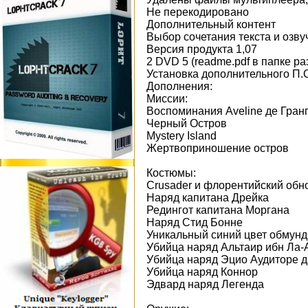
Не перекодировано
Дополнительный контент
Выбор сочетания текста и озву
Версия продукта 1,07
2 DVD 5 (readme.pdf в папке ра
Установка дополнительного П.О
Дополнения:
Миссии:
Воспоминания Aveline де Гран
Черный Остров
Mystery Island
Жертвоприношение остров
Костюмы:
Crusader и флорентийский обн
Наряд капитана Дрейка
Редингот капитана Моргана
Наряд Стид Бонне
Уникальный синий цвет обмун
Убийца наряд Альтаир ибн Ла-
Убийца наряд Эцио Аудиторе д
Убийца наряд Коннор
Эдвард наряд Легенда