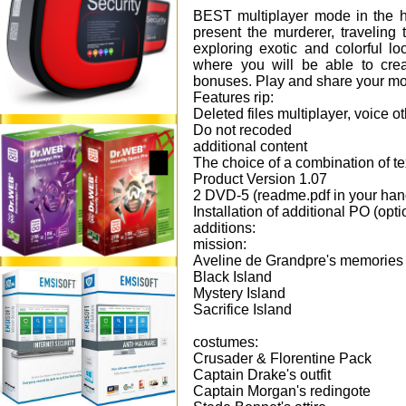
BEST multiplayer mode in the h
present the murderer, traveling
exploring exotic and colorful l
where you will be able to crea
bonuses. Play and share your mod
Features rip:
Deleted files multiplayer, voice o
Do not recoded
additional content
The choice of a combination of tex
Product Version 1.07
2 DVD-5 (readme.pdf in your han
Installation of additional PO (opti
additions:
mission:
Aveline de Grandpre's memories
Black Island
Mystery Island
Sacrifice Island
costumes:
Crusader & Florentine Pack
Captain Drake's outfit
Captain Morgan's redingote