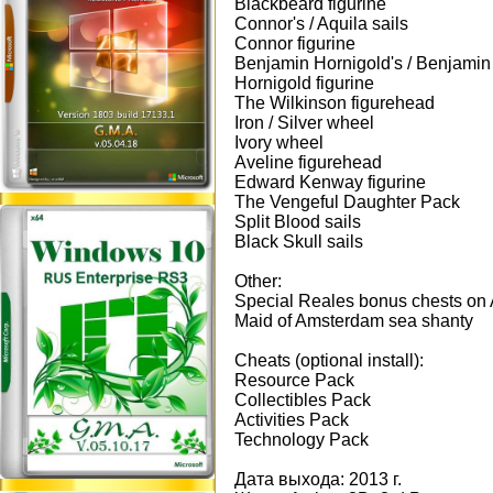
Blackbeard figurine
Connor's / Aquila sails
Connor figurine
Benjamin Hornigold's / Benjamin 
Hornigold figurine
The Wilkinson figurehead
Iron / Silver wheel
Ivory wheel
Aveline figurehead
Edward Kenway figurine
The Vengeful Daughter Pack
Split Blood sails
Black Skull sails
Other:
Special Reales bonus chests on 
Maid of Amsterdam sea shanty
Cheats (optional install):
Resource Pack
Collectibles Pack
Activities Pack
Technology Pack
Дата выхода: 2013 г.