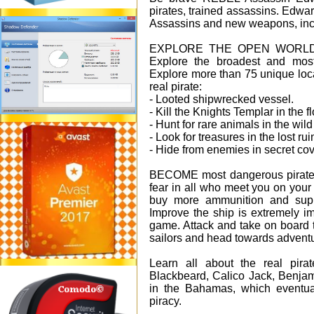
pirates, trained assassins. Edward
Assassins and new weapons, inclu
EXPLORE THE OPEN WORLD
Explore the broadest and most
Explore more than 75 unique loca
real pirate:
- Looted shipwrecked vessel.
- Kill the Knights Templar in the fl
- Hunt for rare animals in the wild
- Look for treasures in the lost rui
- Hide from enemies in secret co
BECOME most dangerous pirates 
fear in all who meet you on your
buy more ammunition and suppli
Improve the ship is extremely i
game. Attack and take on board 
sailors and head towards adventu
Learn all about the real pir
Blackbeard, Calico Jack, Benjam
in the Bahamas, which eventua
piracy.