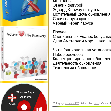
Кот колеса
Эвелин фигурой
Эдвард Kenway статуэтка
Мстительный Дочь обновления
Сплит паруса крови
Черный череп паруса
Прочее:
Специальный Реалес бонусные
Дева Амстердам моря шалаша
Читы (опциональная установка)
Набор ресурсов
Коллекционирование обновле
Деятельность обновления
Технология обновления
Category:
Games PC
| Added by:
axis
| Views:
1