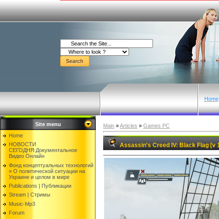
Home
Site menu
Main
»
Articles
»
Games PC
Home
НОВОСТИ
Assassin's Creed IV: Black Flag [v 
СЕГОДНЯ:Документальнoе
Видео Oнлайн
Фонд концептуальных технологий
» O политической ситуации на
Украине и целом в мире
Publications | Публикации
Stream | Стримы
Music-Mp3
Forum