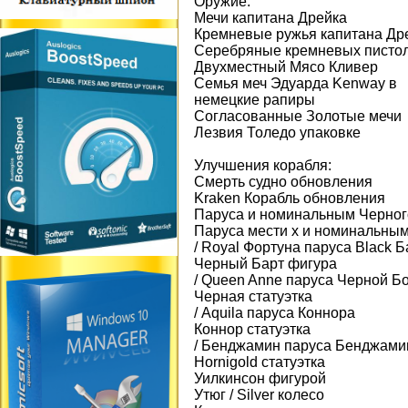
Оружие:
Мечи капитана Дрейка
Кремневые ружья капитана Др
Серебряные кремневых пистол
Двухместный Мясо Кливер
Семья меч Эдуарда Kenway в
немецкие рапиры
Согласованные Золотые мечи
Лезвия Толедо упаковке
Улучшения корабля:
Смерть судно обновления
Kraken Корабль обновления
Паруса и номинальным Черно
Паруса мести х и номинальны
/ Royal Фортуна паруса Black Б
Черный Барт фигура
/ Queen Anne паруса Черной Б
Черная статуэтка
/ Aquila паруса Коннора
Коннор статуэтка
/ Бенджамин паруса Бенджами
Hornigold статуэтка
Уилкинсон фигурой
Утюг / Silver колесо