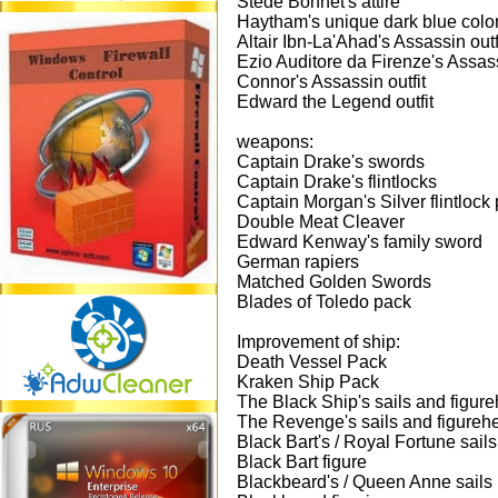
Stede Bonnet's attire
Haytham's unique dark blue color 
Altair Ibn-La'Ahad's Assassin outf
Ezio Auditore da Firenze's Assass
Connor's Assassin outfit
Edward the Legend outfit
weapons:
Captain Drake's swords
Captain Drake's flintlocks
Captain Morgan's Silver flintlock 
Double Meat Cleaver
Edward Kenway's family sword
German rapiers
Matched Golden Swords
Blades of Toledo pack
Improvement of ship:
Death Vessel Pack
Kraken Ship Pack
The Black Ship's sails and figur
The Revenge's sails and figureh
Black Bart's / Royal Fortune sails
Black Bart figure
Blackbeard's / Queen Anne sails