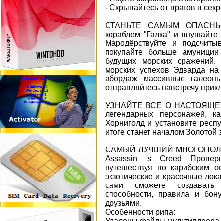
- Скрывайтесь от врагов в секр
СТАНЬТЕ САМЫМ ОПАСНЫМ
кораблем "Галка" и внушайте 
Мародёрствуйте и подсчитыв
покупайте больше амуниции
будущих морских сражений.
морских успехов Эдварда на 
абордаж массивные галеоны
отправляйтесь навстречу прик
УЗНАЙТЕ ВСЕ О НАСТОЯЩЕЙ
легендарных персонажей, к
Хорниголд и установите респу
итоге станет началом Золотой 
САМЫЙ ЛУЧШИЙ МНОГОПОЛ
Assassin 's Creed Провер
путешествуя по карибским о
экзотические и красочные лока
сами сможете создавать 
способности, правила и бон
друзьями.
Особенности рипа:
Удалены файлы мультиплеера, 