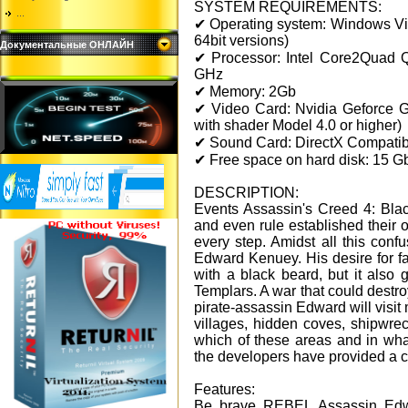
SYSTEM REQUIREMENTS:
...
✔ Operating system: Windows Vi
64bit versions)
Документальные ОНЛАЙН
✔ Processor: Intel Core2Quad
GHz
✔ Memory: 2Gb
✔ Video Card: Nvidia Geforc
with shader Model 4.0 or higher)
✔ Sound Card: DirectX Compatible
✔ Free space on hard disk: 15 G
DESCRIPTION:
Events Assassin's Creed 4: Blac
and even rule established their 
every step. Amidst all this con
Edward Kenuey. His desire for 
with a black beard, but it also
Templars. A war that could destroy
pirate-assassin Edward will visit m
villages, hidden coves, shipwrec
which of these areas and in wha
the developers have provided a 
Features:
Be brave REBEL Assassin Edwa