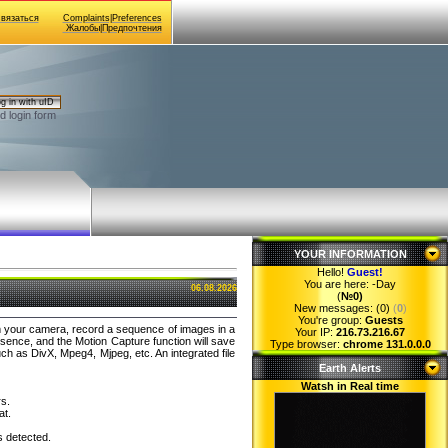
Связаться
Complaints|Preferences
Жалобы|Предпочтения
g in with uID
d login form
YOUR INFORMATION
Hello!
Guest
!
You are here:
-Day
06.08.2026
(
№0)
New messages: (0)
(
0
)
You're group:
Guests
m your camera, record a sequence of images in a
Your IP:
216.73.216.67
absence, and the Motion Capture function will save
Type browser:
chrome 131.0.0.0
 as DivX, Mpeg4, Mjpeg, etc. An integrated file
Earth Alerts
Watsh in Real time
s.
at.
s detected.