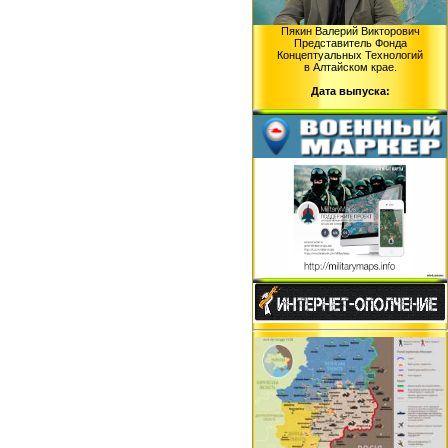
Пякин Валерий Викторович
Представитель Фонда
Концептуальных Технологий
в Алтайском крае.
Дата выпуска: