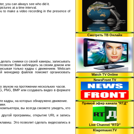
ter, you can always see who did it.
ctures at a time interval.
ou to make a video recording in the presence of
Смотреть ТВ Онлайн
, делать снимки со своей камеры, записывать
 позволит Вам наблюдать за своим домом или
аписывая только кадры с движением. Webcam
ный менеджер файлов поможет организовать
Watch TV Online
NewsFront TV
о звуком на протяжении нескольких часов.
G, PNG, BMP или создавать видео в формате
 те кадры, на которых обнаружено движение.
Прямой эфир канала "RTД"
ами.
компьютера, вы всегда сможете увидеть, кто
к другой программы, открытие URL и запись
клавиш. Это позволит сделать видеозапись в
Live Channel "RTD"
Klagemauer.TV