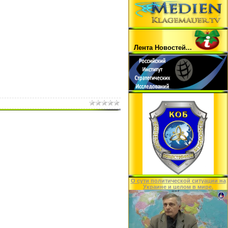
Лента Hовостей...
O сути политической ситуации на
Украине и целом в мире.