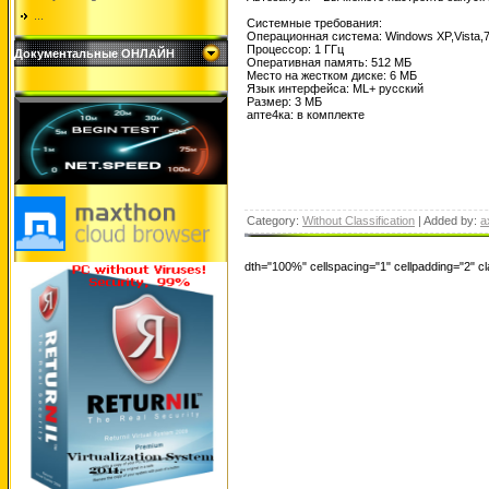
...
Системные требования:
Операционная система: Windows XP,Vista,7,
Процессор: 1 ГГц
Документальные ОНЛАЙН
Оперативная память: 512 МБ
Место на жестком диске: 6 МБ
Язык интерфейса: ML+ русский
Размер: 3 МБ
апте4ка: в комплекте
Category:
Without Classification
| Added by:
a
dth="100%" cellspacing="1" cellpadding="2" 