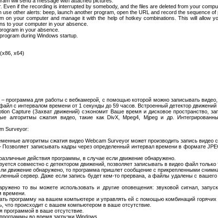
program will send a message with attached pictures.
. Even if the recording is interrupted by somebody, and the files are deleted from your compu
 can use other alerts: beep, launch another program, open the URL and record the sequence of pi
m on your computer and manage it with the help of hotkey combinations. This will allow y
ens to your computer in your absence.
e program in your absence.
e program during Windows startup.
(x86, x64)
.62 – программа для работы с вебкамерой, с помощью которой можно записывать видео
файл с интервалом времени от 1 секунды до 59 часов. Встроенный детектор движений
tion Capture (Захват движений) сэкономит Ваше время и дисковое пространство, з
ые алгоритмы сжатия видео, такие как DivX, Mpeg4, Mjpeg и др. Интегрирован
 Surveyor:
еменные алгоритмы сжатия видео Webcam Surveyor может производить запись видео с
– Позволяет записывать кадры через определенный интервал времени в формате JPE
 различные действия программы, в случае если движение обнаружено.
ьзуется совместно с детектором движений, позволяет записывать в видео файл только
сли движение обнаружено, то программа пришлет сообщение с прикрепленными снимк
ленный сервер. Даже если запись будет кем-то прервана, а файлы удалены с вашего 
ружено то вы можете использовать и другие оповещения: звуковой сигнал, запус
м времени.
ать программу на вашем компьютере и управлять ей с помощью комбинаций горячих 
ь, что происходит с вашем компьютером в ваше отсутствие.
я программой в ваше отсутствие.
 программы во время загрузки Windows.