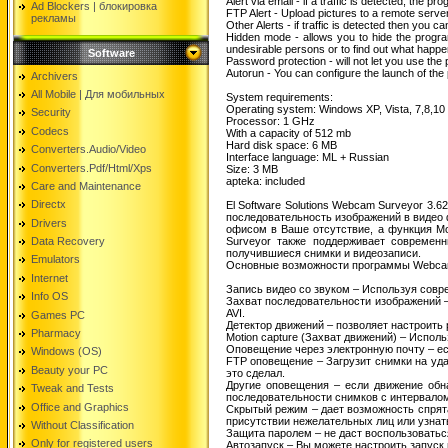
Alert via email - if a traffic is detected, the 
Ad Blockers | блокировкa
FTP Alert - Upload pictures to a remote server
рекламы
Other Alerts - if traffic is detected then you
Hidden mode - allows you to hide the progra
undesirable persons or to find out what happ
Software
Password protection - will not let you use th
Autorun - You can configure the launch of th
Archivers
All Mobile | Для мобильных
System requirements:
Operating system: Windows XP, Vista, 7,8,10 
Security
Processor: 1 GHz
Codecs
With a capacity of 512 mb
Hard disk space: 6 MB
Converters.Audio/Video
Interface language: ML + Russian
Converters.Pdf/Html/Xps
Size: 3 MB
apteka: included
Care and Maintenance
Directx
El Software Solutions Webcam Surveyor 3
последовательность изображений в видео 
Drivers
офисом в Ваше отсутствие, а функция Mo
Data Recovery
Surveyor также поддерживает современн
получившиеся снимки и видеозаписи.
Emulators
Основные возможности программы Webcam
Internet
Запись видео со звуком – Используя совр
Info OS
Захват последовательности изображений 
AVI.
Games PC
Детектор движений – позволяет настроить
Pharmacy
Motion capture (Захват движений) – Испол
Оповещение через электронную почту – е
Windows (OS)
FTP оповещение – Загрузит снимки на уда
Beauty your PC
это сделал.
Другие оповещения – если движение обна
Tweak and Tests
последовательности снимков с интервало
Office and Graphics
Скрытый режим – дает возможность спрят
присутствии нежелательных лиц или узнат
Without Classification
Защита паролем – не даст воспользоватьс
Only for registered users
Автозапуск – Вы можете настроить запуск