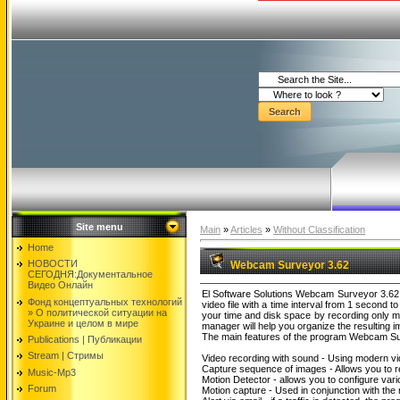
Site menu
Main
»
Articles
»
Without Classification
Home
НОВОСТИ
Webcam Surveyor 3.62
СЕГОДНЯ:Документальнoе
Видео Oнлайн
El Software Solutions Webcam Surveyor 3.62 
Фонд концептуальных технологий
video file with a time interval from 1 second t
» O политической ситуации на
your time and disk space by recording only m
Украине и целом в мире
manager will help you organize the resulting 
The main features of the program Webcam Su
Publications | Публикации
Stream | Стримы
Video recording with sound - Using modern v
Capture sequence of images - Allows you to re
Music-Mp3
Motion Detector - allows you to configure vari
Forum
Motion capture - Used in conjunction with the 