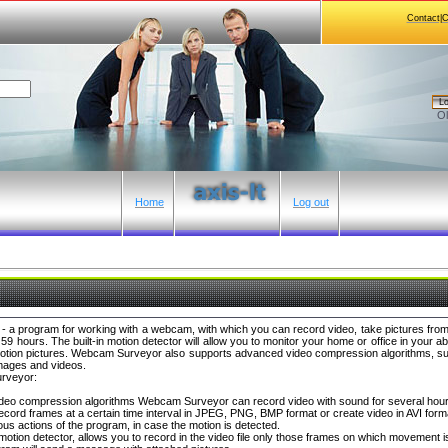
Contact|
Lo
Ol
Home
Log out
- a program for working with a webcam, with which you can record video, take pictures fro
o 59 hours. The built-in motion detector will allow you to monitor your home or office in your 
otion pictures. Webcam Surveyor also supports advanced video compression algorithms, such
images and videos.
rveyor:
ideo compression algorithms Webcam Surveyor can record video with sound for several hour
cord frames at a certain time interval in JPEG, PNG, BMP format or create video in AVI form
ous actions of the program, in case the motion is detected.
motion detector, allows you to record in the video file only those frames on which movement i