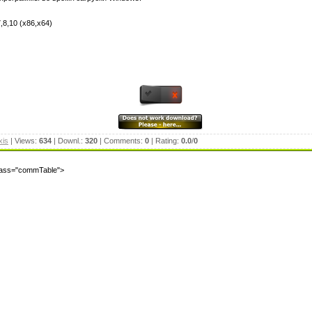
8,10 (x86,x64)
xis
| Views:
634
| Downl.:
320
| Comments:
0
| Rating:
0.0
/
0
class="commTable">