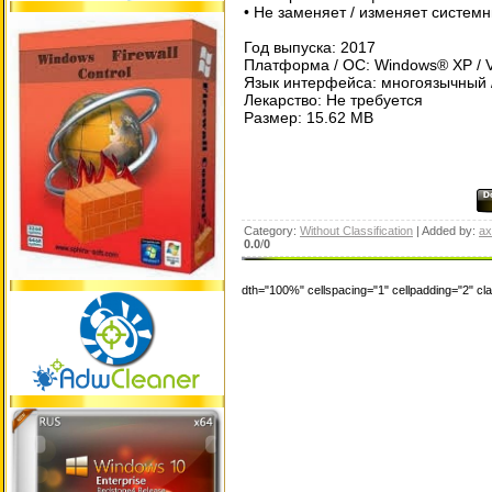
• Не заменяет / изменяет систем
Год выпуска: 2017
Платформа / ОС: Windows® XP / Vist
Язык интерфейса: многоязычный /
Лекарство: Не требуется
Размер: 15.62 MB
Category:
Without Classification
| Added by:
ax
0.0
/
0
dth="100%" cellspacing="1" cellpadding="2" c