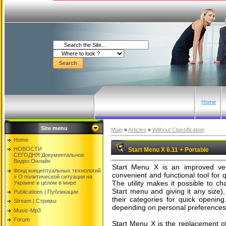
Home
Site menu
Main
»
Articles
»
Without Classification
Home
НОВОСТИ
Start Menu X 6.11 + Portable
СЕГОДНЯ:Документальнoе
Видео Oнлайн
Start Menu X is an improved ve
Фонд концептуальных технологий
convenient and functional tool for 
» O политической ситуации на
The utility makes it possible to ch
Украине и целом в мире
Start menu and giving it any size
Publications | Публикации
their categories for quick opening
Stream | Стримы
depending on personal preferences.
Music-Mp3
Forum
Start Menu X is the replacement o