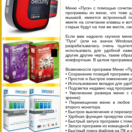
Меню «Пуск» с помощью сочетан
программы из меню, что тоже у
мышкой, имеется встроенный по
жмете на сочетание клавиш и вот
старые будут на том же месте, см
Если вам надоело скучное меню
"Пуск" (или на значок Window
разрабатывалась очень тщател
использовать для удобной нав
другие другие черты, таким обр
комфортным. В целом программа
Возможности программ Меню «Пу
• Сохранение позиций программ 
• Простое и быстрое изменение 
• Использование вкладок для удо
• Подсветка недавно над програм
• Увеличение размера меню с 
зрение)
• Перемещение меню в любое у
второго монитора
• Быстрое выключение и перезаг
• Удобная функция прокрутки спи
• Быстрый запуск программ с по
• Запуск программ из командной 
• Быстрый поиск файлов на ПК и