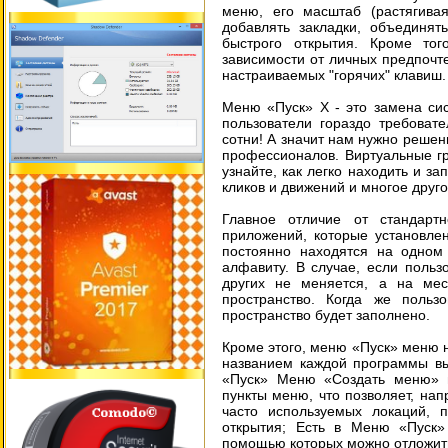
меню, его масштаб (растягив
добавлять закладки, объединят
быстрого открытия. Кроме то
зависимости от личных предпоч
настраиваемых "горячих" клавиш.
Меню «Пуск» X - это замена си
пользователи гораздо требоват
сотни! А значит нам нужно реше
профессионалов. Виртуальные гр
узнайте, как легко находить и з
кликов и движений и многое другое
Главное отличие от стандарт
приложений, которые установле
постоянно находятся на одном
алфавиту. В случае, если польз
других не меняется, а на мес
пространство. Когда же польз
пространство будет заполнено.
Кроме этого, меню «Пуск» меню н
названием каждой программы вы
«Пуск» Меню «Создать меню» по
пункты меню, что позволяет, нап
часто используемых локаций, 
открытия; Есть в Меню «Пуск»
помощью которых можно отложить