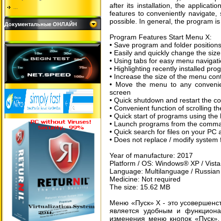
after its installation, the applicat
...
features to conveniently navigate,
possible. In general, the program i
Документальные ОНЛАЙН
Program Features Start Menu X:
• Save program and folder position
• Easily and quickly change the size
• Using tabs for easy menu navigat
• Highlighting recently installed pr
• Increase the size of the menu con
• Move the menu to any convenie
screen
• Quick shutdown and restart the c
• Convenient function of scrolling th
• Quick start of programs using the
• Launch programs from the comman
• Quick search for files on your PC 
• Does not replace / modify system 
Year of manufacture: 2017
Platform / OS: Windows® XP / Vista /
Language: Multilanguage / Russian 
Medicine: Not required
The size: 15.62 MB
Меню «Пуск» X - это усовершенс
является удобным и функциона
изменения меню кнопок «Пуск». 