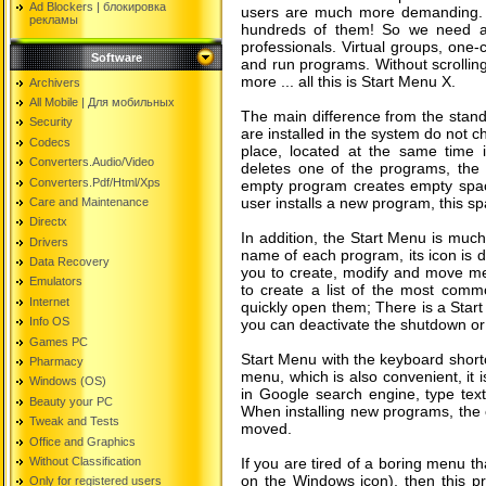
Ad Blockers | блокировкa
users are much more demanding. 
рекламы
hundreds of them! So we need a s
professionals. Virtual groups, one-c
Software
and run programs. Without scrollin
more ... all this is Start Menu X.
Archivers
All Mobile | Для мобильных
The main difference from the standa
Security
are installed in the system do not c
Codecs
place, located at the same time i
Converters.Audio/Video
deletes one of the programs, the 
Converters.Pdf/Html/Xps
empty program creates empty spac
user installs a new program, this spac
Care and Maintenance
Directx
In addition, the Start Menu is muc
Drivers
name of each program, its icon is d
Data Recovery
you to create, modify and move me
Emulators
to create a list of the most commo
Internet
quickly open them; There is a Start 
Info OS
you can deactivate the shutdown or 
Games PC
Start Menu with the keyboard shortc
Pharmacy
menu, which is also convenient, it i
Windows (OS)
in Google search engine, type text
Beauty your PC
When installing new programs, the o
Tweak and Tests
moved.
Office and Graphics
Without Classification
If you are tired of a boring menu th
on the Windows icon), then this pr
Only for registered users