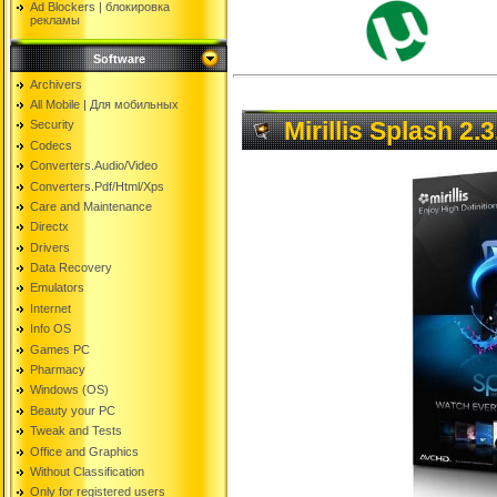
Ad Blockers | блокировкa
рекламы
Software
Archivers
All Mobile | Для мобильных
Mirillis Splash 2
Security
Codecs
Converters.Audio/Video
Converters.Pdf/Html/Xps
Care and Maintenance
Directx
Drivers
Data Recovery
Emulators
Internet
Info OS
Games PC
Pharmacy
Windows (OS)
Beauty your PC
Tweak and Tests
Office and Graphics
Without Classification
Only for registered users