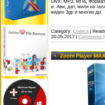
DivX, МР3, МПа, Форма
и, Ави, дат, мили на г
видео 3gp и многие др.
Category:
Codecs
|
Reads
20.05.2017
|
Comments:(
Zoom Player MAX 