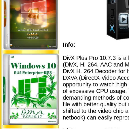
Info:
DivX Plus Pro 10.7.3 is 
(DivX, H. 264, AAC and M
DivX H. 264 Decoder for h
DXVA (DirectX Video Accel
opportunity to watch high-
of excessive CPU usage.
demanding methods of co
file with better quality b
shifted to the video chip
netbook) can easily reprod