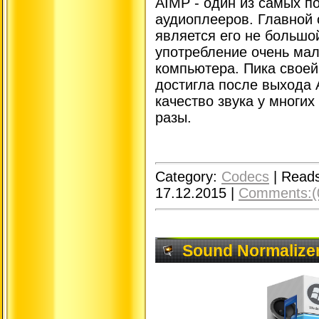
AIMP - один из самых п
аудиоплееров. Главной 
является его не большой
употребление очень мал
компьютера. Пика свое
достигла после выхода 
качество звука у многих
разы.
Category:
Codecs
|
Reads
17.12.2015
|
Comments:(
Sound Normalizer