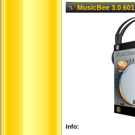
MusicBee 3.0.601
Info: