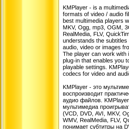
KMPlayer - is a multimedia
formats of video / audio fi
best multimedia players w
MKV, Ogg, mp3, OGM, 3
RealMedia, FLV, QuickTim
understands the subtitle
audio, video or images fro
The player can work with i
plug-in that enables you t
playable settings. KMPlaye
codecs for video and audi
KMPlayer - это мультим
воспроизводит практич
аудио файлов. KMPlayer
мультимедиа проигрыва
(VCD, DVD, AVI, MKV, O
WMV, RealMedia, FLV, Qu
понимает субтитры на D