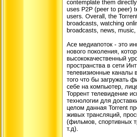
contemplate them directly 
uses P2P (peer to peer) t
users. Overall, the Torren
broadcasts, watching onli
broadcasts, news, music, 
Ace медиапоток - это 
нового поколения, котор
высококачественный ур
пространства в сети Инт
телевизионные каналы 
того что бы загружать ф
себе на компьютер, лиц
Торрент телевидение ис
технологии для доставк
целом данная Torrent п
живых трансляций, прос
(фильмов, спортивных т
т.д).