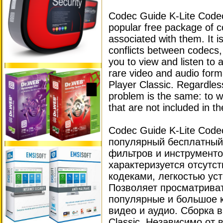
Codec Guide K-Lite Code
popular free package of c
associated with them. It 
conflicts between codecs, 
you to view and listen to 
rare video and audio form
Player Classic. Regardles
problem is the same: to 
that are not included in t
Codec Guide K-Lite Cod
популярный бесплатный 
фильтров и инструменто
характеризуется отсутс
кодеками, легкостью ус
Позволяет просматриват
популярные и большое 
видео и аудио. Сборка в
Classic. Независимо от