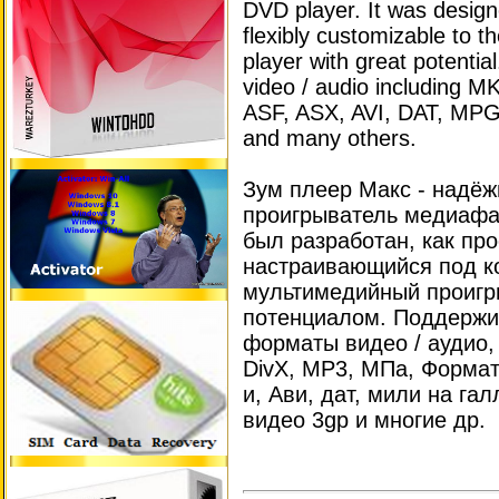
DVD player. It was desig
flexibly customizable to t
player with great potentia
video / audio including
ASF, ASX, AVI, DAT, M
and many others.
Зум плеер Макс - надёж
проигрыватель медиафа
был разработан, как про
настраивающийся под к
мультимедийный проигр
потенциалом. Поддержи
форматы видео / аудио,
DivX, МР3, МПа, Форма
и, Ави, дат, мили на г
видео 3gp и многие др.