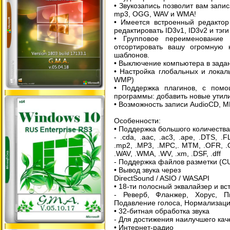
• Звукозапись позволит вам запис
mp3, OGG, WAV и WMA!
• Имеется встроенный редактор
редактировать ID3v1, ID3v2 и тэ
• Групповое переименование
отсортировать вашу огромную
шаблонов.
• Выключение компьютера в зада
• Настройка глобальных и лока
WMP)
• Поддержка плагинов, с пом
программы: добавить новые утил
• Возможность записи AudioCD, MP
Особенности:
• Поддержка большого количества
- .cda, .aac, .ac3, .ape, .DTS, .
.mp2, .MP3, .MPC,. МТМ, .OFR, .O
.WAV, .WMA, .WV, .xm, .DSF, .dff
- Поддержка файлов разметки (C
• Вывод звука через
DirectSound / ASIO / WASAPI
• 18-ти полосный эквалайзер и в
- Реверб, Фланжер, Хорус, Пи
Подавление голоса, Нормализаци
• 32-битная обработка звука
- Для достижения наилучшего кач
• Интернет-радио