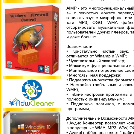
AIMP - это многофункциональный
вы с легкостью можете перекод
записать звук с микрофона или д
тэги MP3, OGG, WMA файлов
отсортировать музыкальные фа
пользователей других плееров, т
и даже больше.
Возможности:
• Кристалльно чиcтый звук, 
отличается от Winamp и WMP;
• Чувствительный эквалайзер;
• Максимум функциональности из
• Минимальное потребление сист
• Многоязычная поддержка;
• Поддержка множества форматов
• Настройка глобальных и лока
WMP);
• Гибкие настройки программы и
полностью индивидуальным;
• Поддержка плагинов, с пом
программы;
Дополнительные Возможности AI
• Аудио Конвертер позволяет ко
в популярные WMA, MP3, WAV, O
• АудиоГраббер позволяет "граб