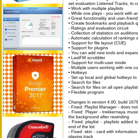
set evaluation Listened Tracks, to co
• Work with multiple playlists
- While one plays - you work with a
• Great functionality and user-friend
• Create bookmarks and playback 
- Ratings and evaluation circuit
- Collection of statistics on auditions
- Automatic calculation of rankings 
• Support for file layout (CUE)
• Support for plugins
- You can add new tools and expand
• LastFM scrobbler
• Support for multi-user mode
- Multiple users working with one 
• Hotkeys
- Set up local and global hotkeys to 
• Search for files
- Search for files on all open playlis
• Flexible program
Changes in version 4.00, build 167
- Fixed: Playlist Manager - does no
- Fixed: Player - trekkernaya music 
the background after rewinding
- Fixed: playlist - playlists added
end of the list
- Fixed: skin - card with information
playing track