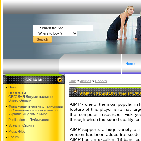
Home
Site menu
Main
»
Articles
»
Codecs
Home
НОВОСТИ
AIMP 4.00 Build 1678 Final (ML/R
СЕГОДНЯ:Документальнoе
Видео Oнлайн
AIMP - one of the most popular in 
Фонд концептуальных технологий
feature of this player is its not la
» O политической ситуации на
the computer resources. Pick yo
Украине и целом в мире
through which the sound quality for
Publications | Публикации
Stream | Стримы
AIMP supports a huge variety of m
Music-Mp3
version has been added transcode m
Forum
AIMP has an excellent 18-band equa