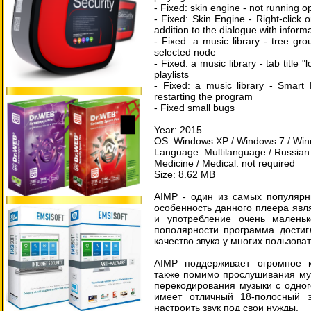
- Fixed: skin engine - not running o
- Fixed: Skin Engine - Right-click
addition to the dialogue with informa
- Fixed: a music library - tree gr
selected node
- Fixed: a music library - tab title "
playlists
- Fixed: a music library - Smart P
restarting the program
- Fixed small bugs
Year: 2015
OS: Windows XP / Windows 7 / Windo
Language: Multilanguage / Russian
Medicine / Medical: not required
Size: 8.62 MB
AIMP - один из самых популярн
особенность данного плеера явля
и употребление очень маленьк
пополярности программа достиг
качество звука у многих пользова
AIMP поддерживает огромное к
также помимо прослушивания муз
перекодирования музыки с одног
имеет отличный 18-полосный 
настроить звук под свои нужды.