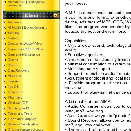
Ad Blockers | блокировкa
your needs.
рекламы
AIMP - is a multifunctional audio cent
Software
music from one format to another
device, edit tags of MP3, OGG, WMA
Archivers
files. The program was created by 
All Mobile | Для мобильных
focused the best and even more.
Security
Codecs
Capabilities:
Converters.Audio/Video
• Crystal-clear sound, technology o
Converters.Pdf/Html/Xps
WMP;
• Sensitive equalizer;
Care and Maintenance
• A maximum of functionality from 
Directx
• Minimal consumption of system re
Drivers
• Multi-language support;
Data Recovery
• Support for multiple audio formats
Emulators
• Adjustment of global and local h
Internet
• Flexible program and various 
Info OS
individual;
• Support for plug-ins that can be u
Games PC
Pharmacy
Additional features AIMP:
Windows (OS)
• Audio Converter allows you to co
Beauty your PC
wma, mp3, wav, ogg.
Tweak and Tests
• AudioGrab allows you to "plund
Office and Graphics
• Sound Recorder allows you to rec
Without Classification
mp3, ogg, wav and wma!
• There is a built-in tag editor, w
Only for registered users