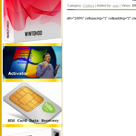
Category:
Codecs
| Added by:
axis
| Views:
59
dth="100%" cellspacing="1" cellpadding="2" c