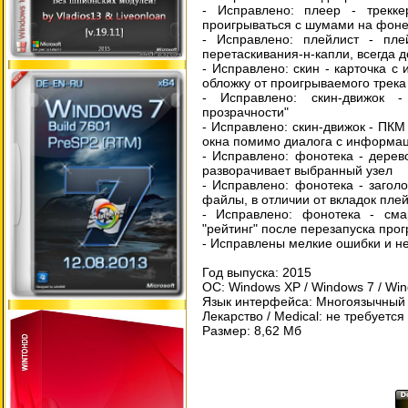
- Исправлено: плеер - трекк
проигрываться с шумами на фоне
- Исправлено: плейлист - пл
перетаскивания-н-капли, всегда 
- Исправлено: скин - карточка 
обложку от проигрываемого трека
- Исправлено: скин-движок 
прозрачности"
- Исправлено: скин-движок - ПКМ
окна помимо диалога с информа
- Исправлено: фонотека - дерево
разворачивает выбранный узел
- Исправлено: фонотека - загол
файлы, в отличии от вкладок пле
- Исправлено: фонотека - сма
"рейтинг" после перезапуска про
- Исправлены мелкие ошибки и н
Год выпуска: 2015
ОС: Windows XP / Windows 7 / Windo
Язык интерфейса: Многоязычный 
Лекарство / Medical: не требуется
Размер: 8,62 Мб