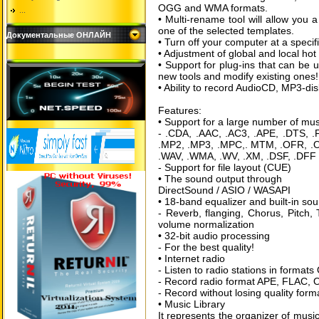
OGG and WMA formats.
...
• Multi-rename tool will allow you 
one of the selected templates.
Документальные ОНЛАЙН
• Turn off your computer at a specif
• Adjustment of global and local 
• Support for plug-ins that can be 
new tools and modify existing ones!
• Ability to record AudioCD, MP3-dis
Features:
• Support for a large number of mus
- .CDA, .AAC, .AC3, .APE, .DTS, .
.MP2, .MP3, .MPC,. MTM, .OFR, .O
.WAV, .WMA, .WV, .XM, .DSF, .DFF
- Support for file layout (CUE)
• The sound output through
DirectSound / ASIO / WASAPI
• 18-band equalizer and built-in sou
- Reverb, flanging, Chorus, Pitch
volume normalization
• 32-bit audio processing
- For the best quality!
• Internet radio
- Listen to radio stations in forma
- Record radio format APE, FLAC
- Record without losing quality for
• Music Library
It represents the organizer of music