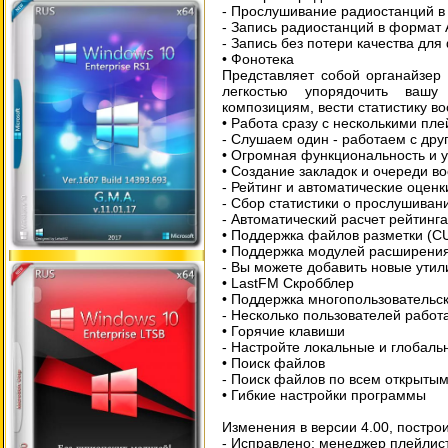
- Прослушивание радиостанций в 
- Запись радиостанций в формат
- Запись без потери качества для
• Фонотека
Представляет собой органайзер
легкостью упорядочить вашу
композициям, вести статистику в
• Работа сразу с несколькими пл
- Cлушаем один - работаем с дру
• Огромная функциональность и 
• Создание закладок и очереди в
- Рейтинг и автоматические оценк
- Сбор статистики о прослушиван
- Автоматический расчет рейтинг
• Поддержка файлов разметки (C
• Поддержка модулей расширени
- Вы можете добавить новые ути
• LastFM Скробблер
• Поддержка многопользовательс
- Несколько пользователей рабо
• Горячие клавиши
- Настройте локальные и глобальн
• Поиск файлов
- Поиск файлов по всем открыты
• Гибкие настройки программы
Изменения в версии 4.00, построи
- Исправлено: менеджер плейлист