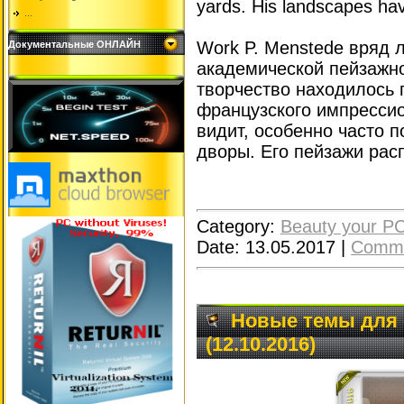
yards. His landscapes hav
...
Work P. Menstede вряд 
Документальные ОНЛАЙН
академической пейзажно
творчество находилось
французского импрессио
видит, особенно часто п
дворы. Его пейзажи рас
Category:
Beauty your P
Date:
13.05.2017
|
Comme
Новые темы для
(12.10.2016)