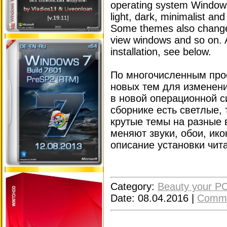
operating system Windows 
light, dark, minimalist and
Some themes also change 
view windows and so on. A
installation, see below.
По многочисленным про
новых тем для изменени
в новой операционной с
сборнике есть светлые,
крутые темы на разные 
меняют звуки, обои, ико
описание установки чит
Category:
Beauty your P
Date:
08.04.2016
|
Comme