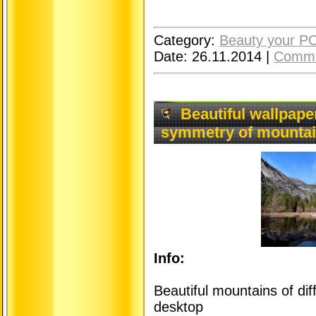
Category:
Beauty your P
Date:
26.11.2014
|
Comme
Beautiful wallpape
symmetry of mounta
Info:
Beautiful mountains of dif
desktop