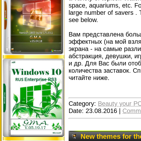
space, aquariums, etc. Fo
large number of savers . Th
see below.
Вам представлена ​​бол
эффектных (на мой взля
экрана - на самые разл
абстракция, девушки, и
и др. Для Вас были ото
количества заставок. Сп
читайте ниже.
Category:
Beauty your P
Date:
23.08.2016
|
Comme
New themes for th