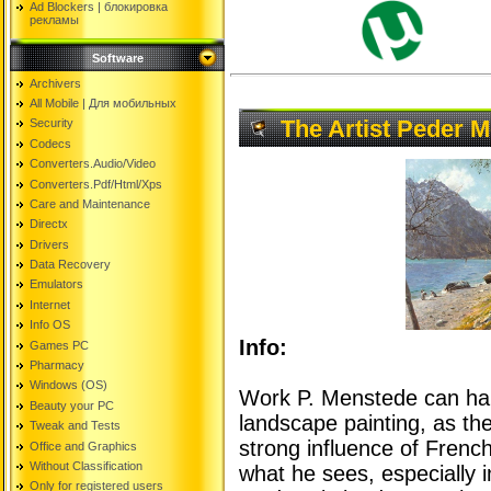
Ad Blockers | блокировкa
рекламы
Software
Archivers
All Mobile | Для мобильных
The Artist Peder 
Security
Codecs
Converters.Audio/Video
Converters.Pdf/Html/Xps
Care and Maintenance
Directx
Drivers
Data Recovery
Emulators
Internet
Info OS
Info:
Games PC
Pharmacy
Windows (OS)
Work P. Menstede can har
Beauty your PC
landscape painting, as t
Tweak and Tests
strong influence of Frenc
Office and Graphics
Without Classification
what he sees, especially i
Only for registered users