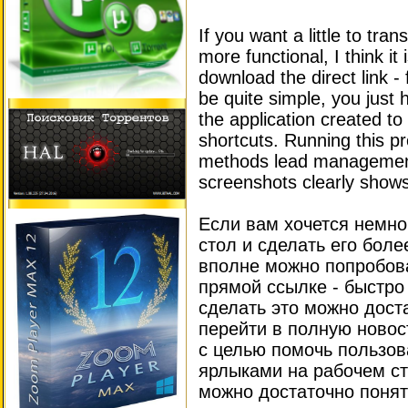
If you want a little to tr
more functional, I think it
download the direct link - 
be quite simple, you just 
the application created t
shortcuts. Running this 
methods lead management 
screenshots clearly shows
Если вам хочется немно
стол и сделать его бол
вполне можно попробова
прямой ссылке - быстро 
сделать это можно доста
перейти в полную новос
с целью помочь пользо
ярлыками на рабочем ст
можно достаточно поня