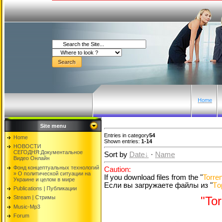
Home
Site menu
Entries in category
54
Home
Shown entries:
1-14
НОВОСТИ
СЕГОДНЯ:Документальнoе
Sort by
Date
·
Name
Видео Oнлайн
Фонд концептуальных технологий
Caution:
» O политической ситуации на
If you download files from the "
Torren
Украине и целом в мире
Если вы загружаете файлы из "
Tо
Publications | Публикации
Stream | Стримы
"Tor
Music-Mp3
Forum