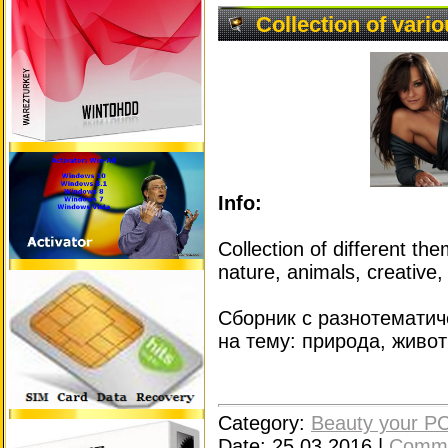
Collection of var
Info:
Collection of different t
nature, animals, creative, 
Сборник с разнотематич
на тему: природа, живо
Category:
Beauty your P
Date:
25.03.2016
|
Comme