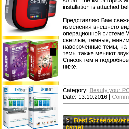
so on. The list of topics a
installation is attached be
Представляю Вам свежи
изменения внешнего вид
операционной системе W
светлые, темные, миним
навороченные темы, на
темы также меняют звуки
Список тем и подробное
ниже.
Category:
Beauty your P
Date:
13.10.2016
|
Comme
Best Screensavers
(2016)