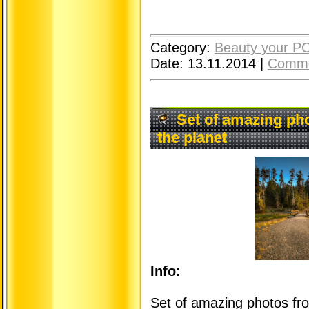
Category:
Beauty your P
Date:
13.11.2014
|
Comme
Set of amazing pho
the planet
Info:
Set of amazing photos from