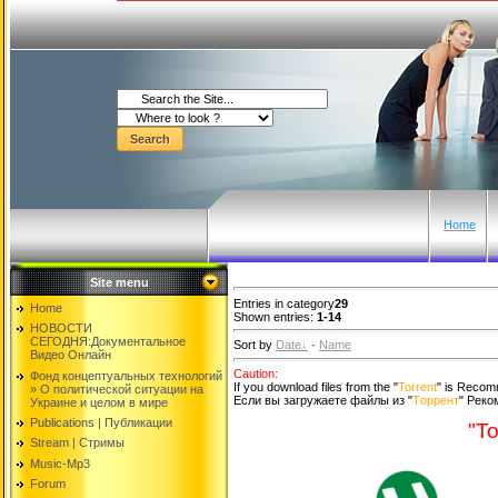
Home
Site menu
Entries in category
29
Home
Shown entries:
1-14
НОВОСТИ
СЕГОДНЯ:Документальнoе
Sort by
Date
·
Name
Видео Oнлайн
Caution:
Фонд концептуальных технологий
If you download files from the "
Torrent
" is Reco
» O политической ситуации на
Если вы загружаете файлы из "
Tоррент
" Рек
Украине и целом в мире
Publications | Публикации
"To
Stream | Стримы
Music-Mp3
Forum