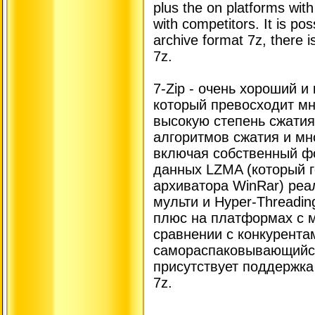
plus the on platforms wit
with competitors. It is pos
archive format 7z, there i
7z.
7-Zip - очень хороший и
который превосходит мн
высокую степень сжатия
алгоритмов сжатия и м
включая собственный фо
данных LZMA (который 
архиватора WinRar) реа
мульти и Hyper-Threadin
плюс на платформах с 
сравнении с конкурента
самораспаковывающийся
присутствует поддержк
7z.