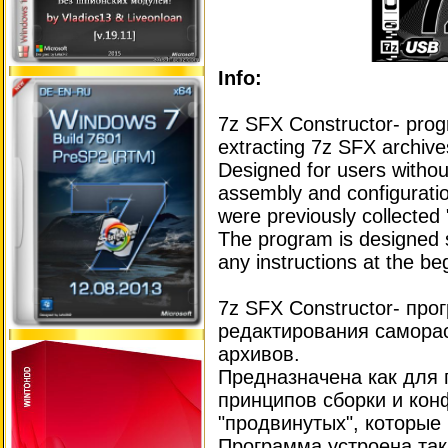
Info:
7z SFX Constructor- progra
extracting 7z SFX archive
Designed for users withou
assembly and configuratio
were previously collected 
The program is designed s
any instructions at the beg
7z SFX Constructor- про
редактирования самора
архивов.
Предназначена как для 
принципов сборки и конф
"продвинутых", которые 
Программа устроена так