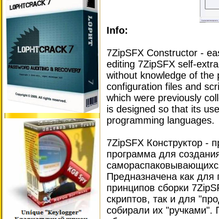
Info:
7ZipSFX Constructor - eas
editing 7ZipSFX self-extr
without knowledge of the 
configuration files and scr
which were previously col
is designed so that its us
programming languages.
7ZipSFX Конструктор - 
программа для создани
самораспаковывающихся
Предназначена как для 
принципов сборки 7ZipS
скриптов, так и для "пр
собирали их "ручками".