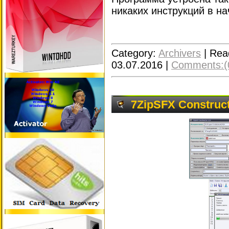
никаких инструкций в н
Category:
Archivers
|
Rea
03.07.2016
|
Comments:(
7ZipSFX Constructo