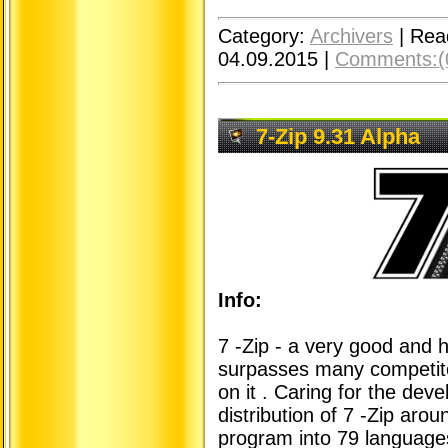
Category:
Archivers
|
Rea
04.09.2015
|
Comments:(
7-Zip 9.31 Alpha
Info:
7 -Zip - a very good and h
surpasses many competito
on it . Caring for the dev
distribution of 7 -Zip arou
program into 79 languages