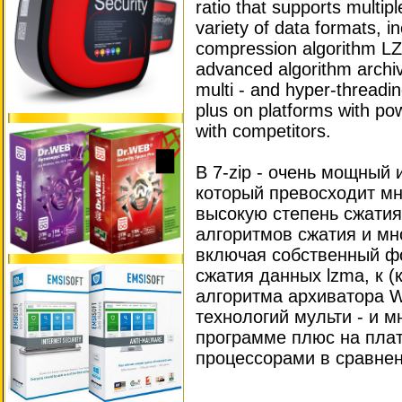
ratio that supports multi
variety of data formats, i
compression algorithm L
advanced algorithm archi
multi - and hyper-threadi
plus on platforms with po
with competitors.
В 7-zip - очень мощный 
который превосходит мн
высокую степень сжатия
алгоритмов сжатия и м
включая собственный фо
сжатия данных lzma, к 
алгоритма архиватора W
технологий мульти - и м
программе плюс на пл
процессорами в сравнен