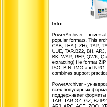
Info:
PowerArchiver - universal 
popular formats. This arc
CAB, LHA (LZH), TAR, T
UUE, TAR.BZ2, BH, ARJ,
BK, WAR, REP, QWK, Quak
extracting) file format Z
ISO, BIN, IMG and NRG. T
combines support practical
PowerArchiver - универ
всех популярных форма
поддерживает форматы Z
TAR, TAR.GZ, GZ, BZIP2,
ARJ, ARC, ACE, ZOO, XP