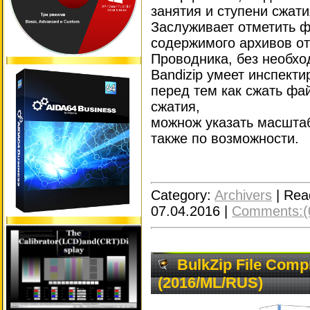
занятия и ступени сжат
Заслуживает отметить 
содержимого архивов от
Проводника, без необхо
Bandizip умеет инспекти
перед тем как сжать фа
сжатия,
можнож указать масштаб
также по возможности.
Category:
Archivers
|
Rea
07.04.2016
|
Comments:(
BulkZip File Comp
(2016/ML/RUS)