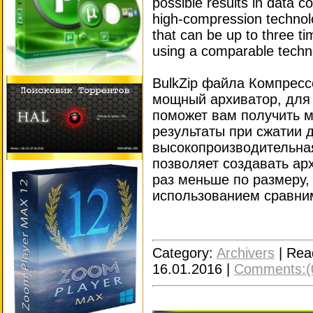
possible results in data c
high-compression technolog
that can be up to three ti
using a comparable techn
BulkZip файла Компресс
мощный архиватор, для 
поможет вам получить 
результаты при сжатии д
высокопроизводительная
позволяет создавать арх
раз меньше по размеру,
использованием сравни
Category:
Archivers
|
Rea
16.01.2016
|
Comments:(