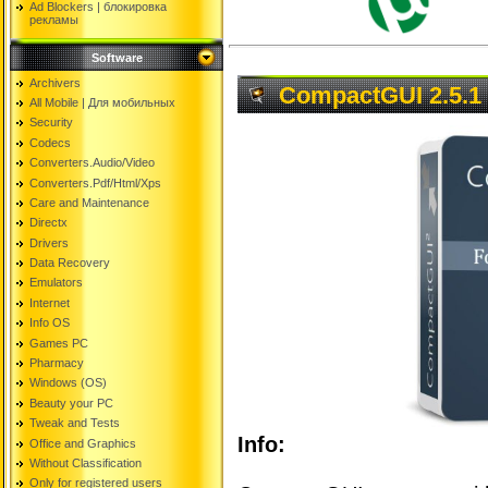
Ad Blockers | блокировкa
рекламы
Software
Archivers
CompactGUI 2.5.1 
All Mobile | Для мобильных
Security
Codecs
Converters.Audio/Video
Converters.Pdf/Html/Xps
Care and Maintenance
Directx
Drivers
Data Recovery
Emulators
Internet
Info OS
Games PC
Pharmacy
Windows (OS)
Beauty your PC
Tweak and Tests
Info:
Office and Graphics
Without Classification
Only for registered users