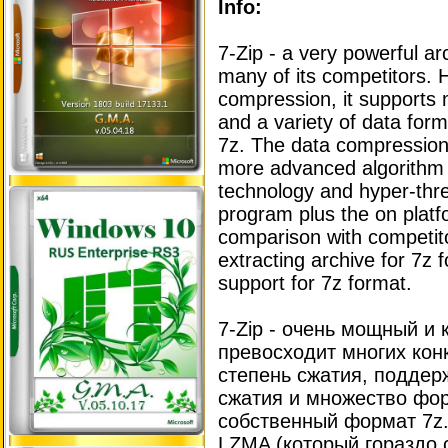
Info:
7-Zip - a very powerful ar
many of its competitors. 
compression, it supports 
and a variety of data form
7z. The data compression
more advanced algorithm 
technology and hyper-thre
program plus the on platf
comparison with competitor
extracting archive for 7z f
support for 7z format.
7-Zip - очень мощный и
превосходит многих кон
степень сжатия, поддер
сжатия и множество фо
собственный формат 7z.
LZMA (который гораздо