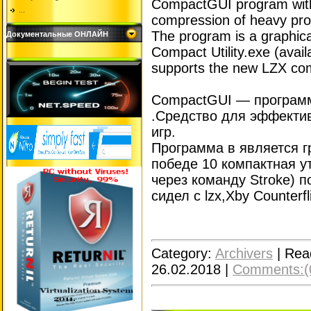
CompactGUI program with o
...
compression of heavy pr
The program is a graphical
Документальные ОНЛАЙН
Compact Utility.exe (avai
supports the new LZX com
CompactGUI — програм
.Средство для эффекти
игр.
Программа в является г
победе 10 компактная у
через команду Stroke) 
сидел с lzx,Xby Counterfl
Category:
Archivers
|
Rea
26.02.2018
|
Comments:(