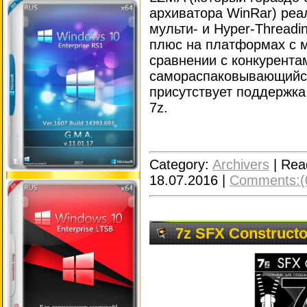
архиватора WinRar) реа
мульти- и Hyper-Threadi
плюс на платформах с 
сравнении с конкурента
самораспаковывающийся
присутствует поддержк
7z.
Category:
Archivers
|
Rea
18.07.2016
|
Comments:(
7z SFX Constructor