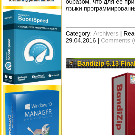
образом, что для ее пр
языки программировани
Category:
Archivers
|
Rea
29.04.2016
|
Comments:(
Bandizip 5.13 Fina