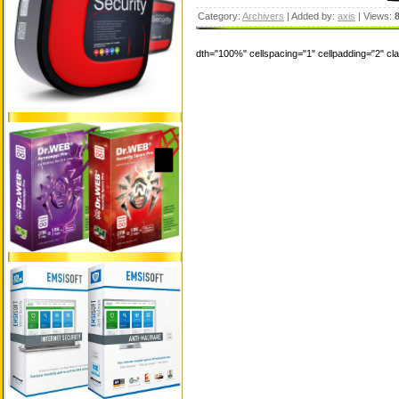
Category:
Archivers
| Added by:
axis
| Views:
dth="100%" cellspacing="1" cellpadding="2" c