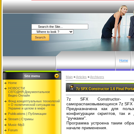
Home
Site menu
Main
»
Articles
»
Archivers
Home
НОВОСТИ
7z SFX Constructor 1.6 Final Port
СЕГОДНЯ:Документальнoе
Видео Oнлайн
7z SFX Constructor- про
Фонд концептуальных технологий
самораспаковывающихся 7z SFX 
» O политической ситуации на
Предназначена как для поль
Украине и целом в мире
конфигурации скриптов, так и 
Publications | Публикации
"ручками".
Stream | Стримы
Программа устроена таким образ
Music-Mp3
начале применения.
Forum