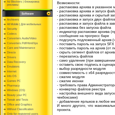
Ad Blockers | блокировкa
Возможности:
рекламы
- распаковка архива в указанное 
- распаковка архива и запуск файл
Software
- распаковка архива и скрытый зап
- распаковка и запуск двух файло
Archivers
- распаковка и запуск файла в за
All Mobile | Для мобильных
- распаковка без запуска файла
Security
- индикатор распаковки архива (п
Codecs
- сообщение на прогресс баре
Converters.Audio/Video
- подсунуть подложенный архив 
Converters.Pdf/Html/Xps
- поставить пароль на запуск SFX
- поставить пароль на архив (от 
Care and Maintenance
- скрыть сегмент файлов от архив
Directx
- перезапись файлов
Drivers
- само удаление (при завершени
Data Recovery
- оставить свою подпись в сценар
Emulators
- выбор разрядности модуля
Internet
- совместимость с х64 разряднос
Info OS
- сжатие модуля
- сжатие иконки
Games PC
- требовать права Администратора
Pharmacy
- конвертер файлов реестра
Windows (OS)
- настройка внешнего вида запус
Beauty your PC
чекбоксами)
Tweak and Tests
- добавление ярлыков в любое ме
Office and Graphics
И много другого, что максималь
Without Classification
проекта.
Only for registered users