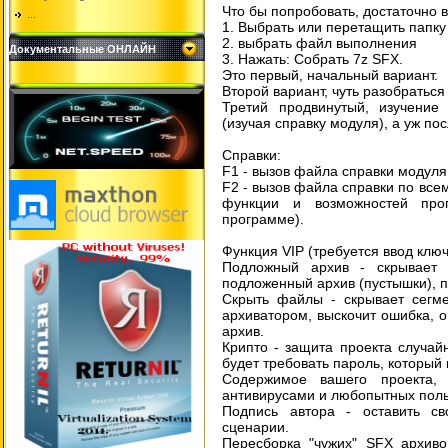
Что бы попробовать, достаточно 
...
1. Выбрать или перетащить папку
2. выбрать файл выполнения
Документальные ОНЛАЙН
3. Нажать: Собрать 7z SFX.
Это первый, начальный вариант.
Второй вариант, чуть разобраться
Третий продвинутый, изучение 
(изучая справку модуля), а уж пос
Справки:
F1 - вызов файла справки модул
F2 - вызов файла справки по все
функции и возможностей про
программе).
Функция VIP (требуется ввод ключ
Подложный архив - скрывает 
подложенный архив (пустышки), п
Скрыть файлы - скрывает сегме
архиватором, выскочит ошибка, 
архив.
Крипто - защита проекта случа
будет требовать пароль, который 
Содержимое вашего проекта,
антивирусами и любопытных поль
Подпись автора - оставить св
сценарии.
Пересборка "чужих" SFX архиво