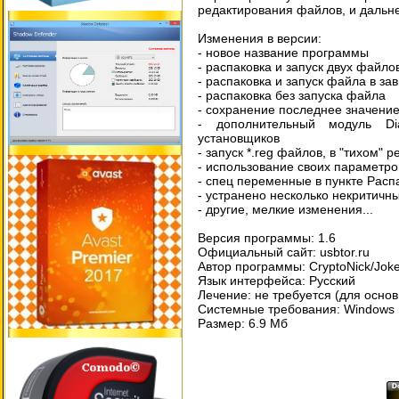
редактирования файлов, и дальне
Изменения в версии:
- новое название программы
- распаковка и запуск двух файло
- распаковка и запуск файла в за
- распаковка без запуска файла
- сохранение последнее значение
- дополнительный модуль Di
установщиков
- запуск *.reg файлов, в "тихом" 
- использование своих параметро
- спец переменные в пункте Расп
- устранено несколько некритичн
- другие, мелкие изменения...
Версия программы: 1.6
Официальный сайт: usbtor.ru
Автор программы: CryptoNick/Jok
Язык интерфейса: Русский
Лечение: не требуется (для осно
Системные требования: Windows 10
Размер: 6.9 Мб