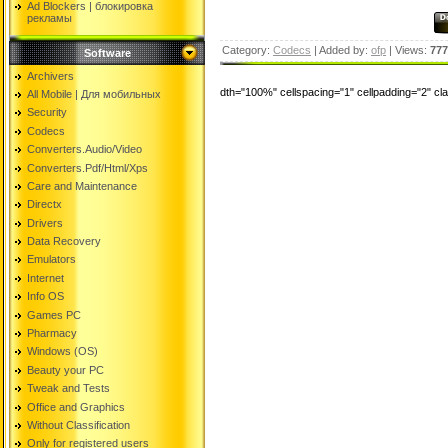
Ad Blockers | блокировкa
рекламы
Category:
Codecs
| Added by:
ofp
| Views:
777
Software
Archivers
dth="100%" cellspacing="1" cellpadding="2" c
All Mobile | Для мобильных
Security
Codecs
Converters.Audio/Video
Converters.Pdf/Html/Xps
Care and Maintenance
Directx
Drivers
Data Recovery
Emulators
Internet
Info OS
Games PC
Pharmacy
Windows (OS)
Beauty your PC
Tweak and Tests
Office and Graphics
Without Classification
Only for registered users