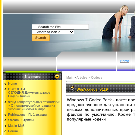
Home
Site menu
Main
»
Articles
»
Codecs
Home
НОВОСТИ
Win7codecs_v119
СЕГОДНЯ:Документальнoе
Видео Oнлайн
Windows 7 Codec Pack - пакет пр
Фонд концептуальных технологий
предназначенное для установки 
» O политической ситуации на
никаких дополнительных проигр
Украине и целом в мире
файлов по умолчанию. Кроме то
Publications | Публикации
популярные кодеки
Stream | Стримы
Music-Mp3
Forum