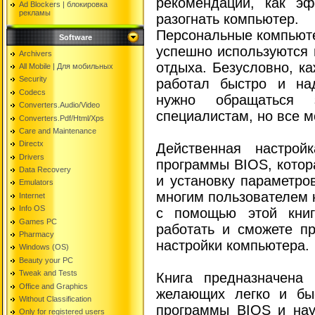
рекомендации, как эф
Ad Blockers | блокировкa
рекламы
разогнать компьютер.
Персональные компьюте
Software
успешно используются
Archivers
отдыха. Безусловно, к
All Mobile | Для мобильных
Security
работал быстро и на
Codecs
нужно обращаться 
Converters.Audio/Video
специалистам, но все м
Converters.Pdf/Html/Xps
Care and Maintenance
Directx
Действенная настрой
Drivers
программы BIOS, котор
Data Recovery
и установку параметро
Emulators
многим пользователем 
Internet
Info OS
с помощью этой книг
Games PC
работать и сможете п
Pharmacy
настройки компьютера.
Windows (OS)
Beauty your PC
Tweak and Tests
Книга предназначена 
Office and Graphics
желающих легко и бы
Without Classification
программы BIOS и нау
Only for registered users