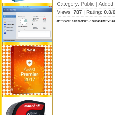
Category
:
Public
|
Added 
Views
:
787
|
Rating
:
0.0
/
dth="100%" cellspacing="1" cellpadding="2" c