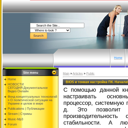
Home
Site menu
Main
»
Articles
»
Public
Home
BIOS и тонкая настройка ПК. Начали
НОВОСТИ
СЕГОДНЯ:Документальнoе
С помощью данной кн
Видео Oнлайн
настраивать основ
Фонд концептуальных технологий
» O политической ситуации на
процессор, системную п
Украине и целом в мире
д. Это позволит в
Publications | Публикации
Stream | Стримы
производительность
Music-Mp3
стабильности. А лю
Forum