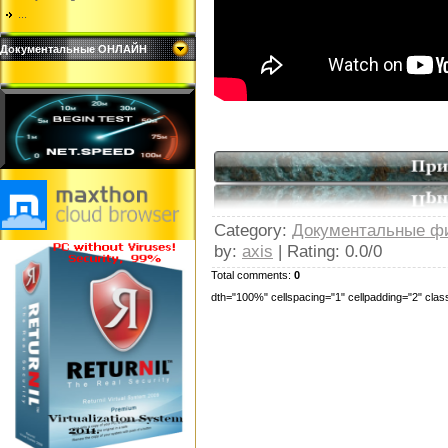
...
Документальные ОНЛАЙН
Category
:
Документальные 
by
:
axis
|
Rating
:
0.0
/
0
Total comments:
0
dth="100%" cellspacing="1" cellpadding="2" cl