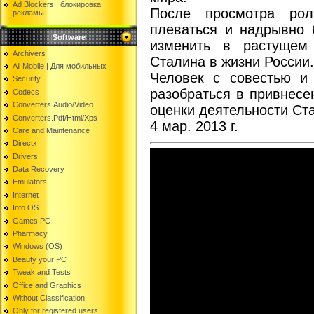
Ad Blockers | блокировкa
После просмотра рол
рекламы
плеваться и надрывно 
Software
изменить в растущем
Archivers
Сталина в жизни России.
All Mobile | Для мобильных
Человек с совестью и
Security
разобраться в привнесе
Codecs
Converters.Audio/Video
оценки деятельности Ст
Converters.Pdf/Html/Xps
4 мар. 2013 г.
Care and Maintenance
Directx
Drivers
Data Recovery
Emulators
Internet
Info OS
Games PC
Pharmacy
Windows (OS)
Beauty your PC
Tweak and Tests
Office and Graphics
Without Classification
Only for registered users