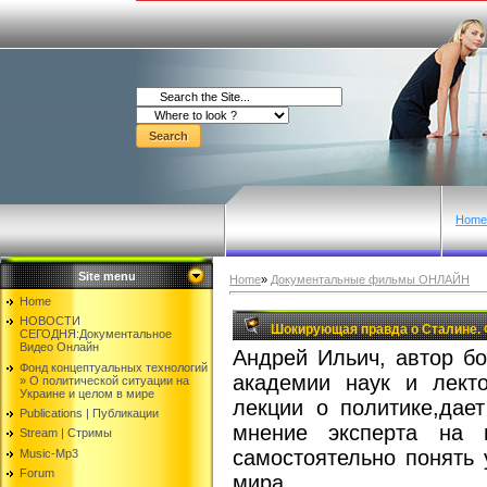
Home
Site menu
Home
»
Документальные фильмы ОНЛАЙН
Home
НОВОСТИ
Шокирующая правда о Сталине. Ф
СЕГОДНЯ:Документальнoе
Видео Oнлайн
Андрей Ильич, автор б
Фонд концептуальных технологий
академии наук и лекто
» O политической ситуации на
Украине и целом в мире
лекции о политике,дае
Publications | Публикации
мнение эксперта на 
Stream | Стримы
самостоятельно понять 
Music-Mp3
Forum
мира.