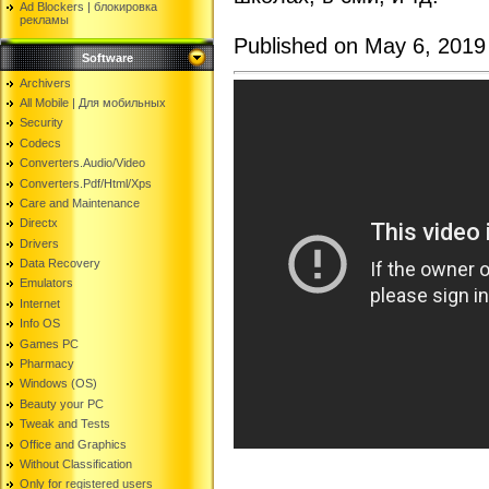
Ad Blockers | блокировкa
рекламы
Published on May 6, 2019
Software
Archivers
All Mobile | Для мобильных
Security
Codecs
Converters.Audio/Video
Converters.Pdf/Html/Xps
Care and Maintenance
Directx
Drivers
Data Recovery
Emulators
Internet
Info OS
Games PC
Pharmacy
Windows (OS)
Beauty your PC
Tweak and Tests
Office and Graphics
Without Classification
Only for registered users