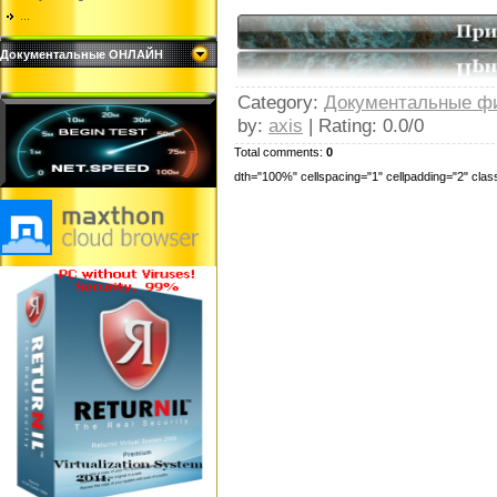
...
Документальные ОНЛАЙН
Category
:
Документальные 
by
:
axis
|
Rating
:
0.0
/
0
Total comments:
0
dth="100%" cellspacing="1" cellpadding="2" cl