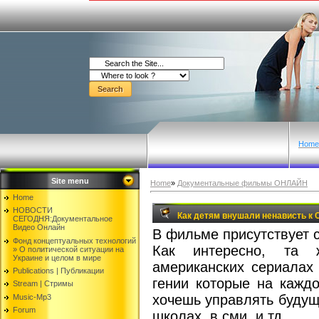
Home
Site menu
Home
»
Документальные фильмы ОНЛАЙН
Home
НОВОСТИ
Как детям внушали ненависть к
СЕГОДНЯ:Документальнoе
Видео Oнлайн
В фильме присутствует 
Фонд концептуальных технологий
Как интересно, та 
» O политической ситуации на
Украине и целом в мире
американских сериалах
Publications | Публикации
гении которые на кажд
Stream | Стримы
хочешь управлять будущи
Music-Mp3
Forum
школах, в сми, и тд.