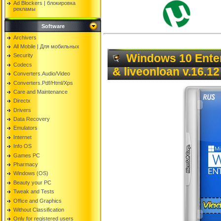
Ad Blockers | блокировкa
рекламы
Software
Archivers
All Mobile | Для мобильных
Windows 10 Enter
Security
Codecs
& liveonloan v.16.12
Converters.Audio/Video
Converters.Pdf/Html/Xps
Care and Maintenance
Directx
Drivers
Data Recovery
Emulators
Internet
Info OS
Games PC
Pharmacy
Windows (OS)
Beauty your PC
Tweak and Tests
Office and Graphics
Without Classification
Only for registered users