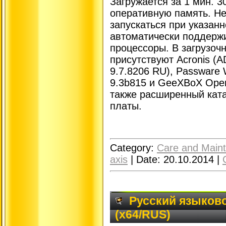
Загружается за 1 мин. 30
оперативную память. Не
запускаться при указан
автоматически поддерж
процессоры. В загрузо
присутствуют Acronis (
9.7.8206 RU), Passware W
9.3b815 и GeeXBoX Open 
также расширенный ката
платы.
Category:
Care and Main
axis
|
Date:
20.10.2014
|
Русский языково
(x64/RUS)