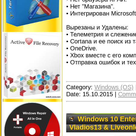
• Нет "Магазина".
• Интегрирован Microsof
Вырезаны и Удалены:
• Телеметрия и слежени
• Сortana и ее поиск из 
• OneDrive.
• Xbox вместе с его ком
• Отправка ошибок и те
Category:
Windows (OS)
Date:
15.10.2015
|
Comme
Windows 10 Enter
Vladios13 & Liveonl