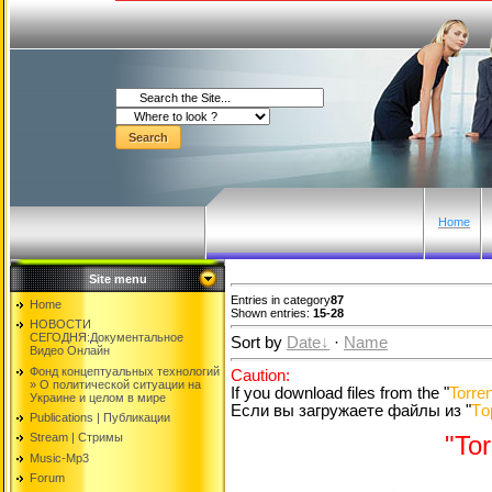
Home
Site menu
Entries in category
87
Home
Shown entries:
15-28
НОВОСТИ
СЕГОДНЯ:Документальнoе
Sort by
Date
·
Name
Видео Oнлайн
Фонд концептуальных технологий
Caution:
» O политической ситуации на
If you download files from the "
Torren
Украине и целом в мире
Если вы загружаете файлы из "
Tо
Publications | Публикации
Stream | Стримы
"Tor
Music-Mp3
Forum