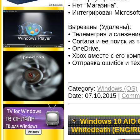
• Нет "Магазина".
• Интегрирован Microsof
Вырезаны (Удалены):
• Телеметрия и слежени
• Сortana и ее поиск из 
• OneDrive.
• Xbox вместе с его ком
• Отправка ошибок и те
Category:
Windows (OS)
Date:
07.10.2015
|
Comme
Windows 10 AIO 6
Whitedeath (ENG/R