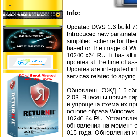
...
Info:
Документальные ОНЛАЙН
Updated DWS 1.6 build 71
Introduced new parameter
simplified scheme for thei
based on the image of W
10240 x64 RU. It has all
updates at the time of a
Updates are integrated in
services related to spying
Обновлены ОЖД 1.6 сбор
2.03. Внесены новые па
и упрощена схема их пр
основе образа Windows
10240 64 RU. Установл
обновления на момент с
015 года. Обновления и