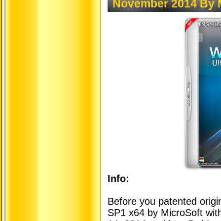
November 2014 By 
Info:
Before you patented origi
SP1 x64 by MicroSoft wit