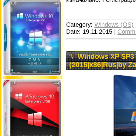
Category:
Windows (OS)
Date:
19.11.2015
|
Comme
Windows XP SP3 B
(2015|x86|Rus|by Za