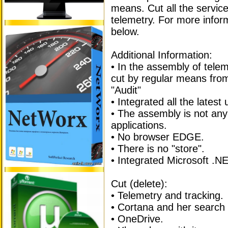
means. Cut all the servic
telemetry. For more infor
below.
Additional Information:
• In the assembly of telem
cut by regular means from
"Audit"
• Integrated all the lates
• The assembly is not any
applications.
• No browser EDGE.
• There is no "store".
• Integrated Microsoft .
Cut (delete):
• Telemetry and tracking.
• Cortana and her search 
• OneDrive.