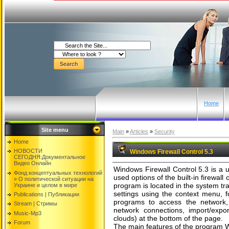
Home
Site menu
Main
»
Articles
»
Security
Home
НОВОСТИ
Windows Firewall Control 5.3
СЕГОДНЯ:Документальнoе
Видео Oнлайн
Windows Firewall Control 5.3 is a ut
Фонд концептуальных технологий
used options of the built-in firewall
» O политической ситуации на
program is located in the system tr
Украине и целом в мире
settings using the context menu, f
Publications | Публикации
programs to access the network, 
Stream | Стримы
network connections, import/export
Music-Mp3
clouds) at the bottom of the page.
Forum
The main features of the program W