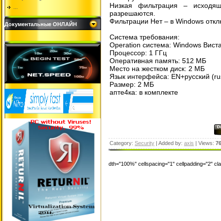
Низкая фильтрация – исходящ
...
разрешаются.
Фильтрации Нет – в Windows отк
Документальные ОНЛАЙН
Система требования:
Operation система: Windows Виста
Процессор: 1 ГГц
Оперативная память: 512 МБ
Место на жестком диск: 2 МБ
Язык интерфейса: EN+русский (ru
Размер: 2 МБ
апте4ка: в комплекте
Category:
Security
| Added by:
axis
| Views:
7
dth="100%" cellspacing="1" cellpadding="2" c