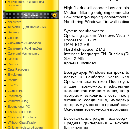
Ad Blockers | блокировкa
рекламы
High filtering-all connections are bl
Medium filtering-outgoing connectio
Software
Low filtering-outgoing connections t
No filtering-Windows Firewall is dis
Archivers
All Mobile | Для мобильных
System requirements:
Security
Operating system: Windows Vista, 7
Codecs
Processor: 1 GHz
Converters.Audio/Video
RAM: 512 MB
Converters.Pdf/Html/Xps
Hard disk space: 2 MB
Interface language: EN+Russian (Ru
Care and Maintenance
Size: 2 MB
Directx
apte4ka: included
Drivers
Data Recovery
Брандмауэр Windows контроль 5.
Emulators
доступ к наиболее часто ис
Internet
Operation систем окон. После ус
Info OS
и дает возможность эффектив
помощи контекстного меню, напр
Games PC
программ выходить в сеть, наст
Pharmacy
активные соединения, импортиро
Windows (OS)
программу можно по прямой ссылк
Beauty your PC
Основные возможности программ
Tweak and Tests
Office and Graphics
Высокая фильтрация – все соеди
Without Classification
Средняя фильтрация – исходя
блокируются.
Only for registered users