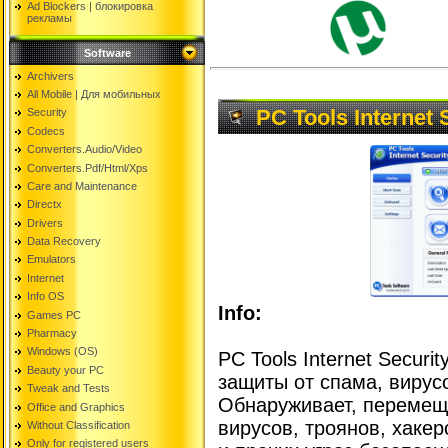
Ad Blockers | блокировкa
рекламы
Software
Archivers
All Mobile | Для мобильных
PC Tools Internet 
Security
Codecs
Converters.Audio/Video
Converters.Pdf/Html/Xps
Care and Maintenance
Directx
Drivers
Data Recovery
Emulators
Internet
Info OS
Info:
Games PC
Pharmacy
Windows (OS)
PC Tools Internet Secur
Beauty your PC
защиты от спама, вирус
Tweak and Tests
Обнаруживает, перемеща
Office and Graphics
вирусов, троянов, хакер
Without Classification
Only for registered users