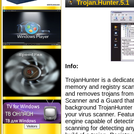
Trojan.Hunter.5.1
Info:
TrojanHunter is a dedicated
memory and registry scan
and removes trojans from
Scanner and a Guard that
background TrojanHunter
your virus scanner. Featu
engine capable of detecti
scanning for detecting any