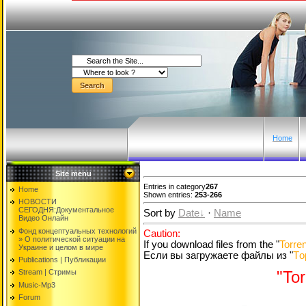
Home
Site menu
Entries in category
267
Home
Shown entries:
253-266
НОВОСТИ
СЕГОДНЯ:Документальнoе
Sort by
Date
·
Name
Видео Oнлайн
Фонд концептуальных технологий
Caution:
» O политической ситуации на
If you download files from the "
Torren
Украине и целом в мире
Если вы загружаете файлы из "
Tо
Publications | Публикации
Stream | Стримы
"Tor
Music-Mp3
Forum