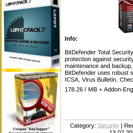
Info:
BitDefender Total Securi
protection against securit
maintenance and backup, 
BitDefender uses robust s
ICSA, Virus Bulletin, Ch
178.26 / MB + Addon-Engl
Category:
Security
|
Re
13.02.20