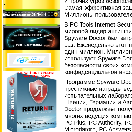
и прочих угроз безопасн
...
Самая эффективная защ
Миллионы пользователе
Документальные ОНЛАЙН
В PC Tools Internet Secu
мировой лидер антишпи
Spyware Doctor был заг
раз. Еженедельно этот 
один миллион. Миллион
используют Spyware Doc
безопасности своих ком
конфиденциальной инф
Программе Spyware Doc
престижные награды ве
испытательных лаборат
Швеции, Германии и Ав
Doctor продолжает полу
многих ведущих компьют
PC Plus, PC Authority, PC
Microdatorn, PC Answers