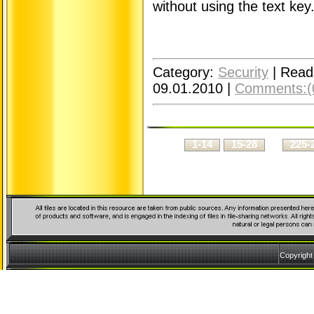
without using the text key
Category:
Security
|
Read
09.01.2010
|
Comments:(
...
1-14
15-28
225-
Copyrigh