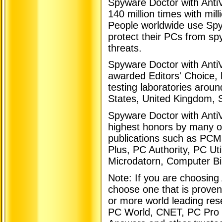
Spyware Doctor with Anti
140 million times with mi
People worldwide use Spy
protect their PCs from sp
threats.
Spyware Doctor with AntiV
awarded Editors' Choice,
testing laboratories aroun
States, United Kingdom, 
Spyware Doctor with Anti
highest honors by many of
publications such as PC
Plus, PC Authority, PC Uti
Microdatorn, Computer B
Note: If you are choosin
choose one that is prove
or more world leading re
PC World, CNET, PC Pro 