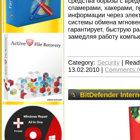
средства борьбы с вре
спамерами, хакерами, п
информации через элект
системы обмена мгнове
гарантирует, быструю р
замедляя работу компь
Category:
Security
|
Read
13.02.2010
|
Comments:(
BitDefender Intern