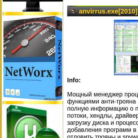
anvirrus.exe[2010]
Info:
Мощный менеджер проце
функциями анти-трояна 
полную информацию о про
потоки, хендлы, драйвер
загрузку диска и проце
добавления программ в 
отловить трояны и spywa