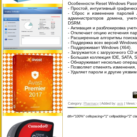
Особенности Reset Windows Pass
- Простой, интуитивный графичес
- Сброс и изменение паролей л
администраторов домена, учет
DSRM.
- Активация и разблокировка учет
- Отключает опцию истечения пар
- Расширенные алгоритмы поиска
- Поддержка всех версий Windows
- Поддерживает Windows (X64).
- Загружается с загрузочного CD 
- Большая коллекция IDE, SATA, 
- Обнаруживает несколько опера
- Позволяет отменять изменения,
- Удаляет пароли и другие уязви
Category:
Pharmacy
| Added by:
axis
| Views:
dth="100%" cellspacing="1" cellpadding="2" c