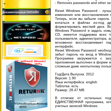
- Removes passwords and other sen
...
Reset Windows Password - лучш
Документальные ОНЛАЙН
изменения или восстановления 
Теперь, если вы забыли пароль 
копаться в файлах из-под д
форматировать жесткий диск. Вс
Windows Password и задать нов
CD, имеется поддержка всех т
пользователя, администратора, ак
мгновенно восстанавливает п
интерфейс.
Reset Windows Password необхо
забыт пароль на вход в Window
Программа загружается с за
приложения выполнен в форме ма
сложным даже неопытному польз
Год/Дата Выпуска: 2012
Версия: 1.90
Язык интерфейса: english
Таблэтка: есть
Размер: 28.47 MB
В отличие от остальных под
ЕДИНСТВЕННАЯ программа, кот
учетных записей Windows.