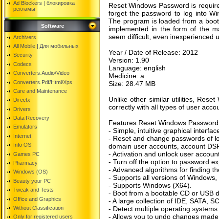
Ad Blockers | блокировкa
Reset Windows Password is required
рекламы
forget the password to log into Win
The program is loaded from a boota
Software
implemented in the form of the ma
seem difficult, even inexperienced 
Archivers
All Mobile | Для мобильных
Year / Date of Release: 2012
Security
Version: 1.90
Codecs
Language: english
Converters.Audio/Video
Medicine: a
Converters.Pdf/Html/Xps
Size: 28.47 MB
Care and Maintenance
Unlike other similar utilities, Re
Directx
correctly with all types of user acc
Drivers
Data Recovery
Features Reset Windows Password
Emulators
- Simple, intuitive graphical interfac
Internet
- Reset and change passwords of loc
Info OS
domain user accounts, account DS
- Activation and unlock user accoun
Games PC
- Turn off the option to password ex
Pharmacy
- Advanced algorithms for finding t
Windows (OS)
- Supports all versions of Windows,
Beauty your PC
- Supports Windows (X64).
Tweak and Tests
- Boot from a bootable CD or USB d
Office and Graphics
- A large collection of IDE, SATA, S
Without Classification
- Detect multiple operating systems
- Allows you to undo changes made 
Only for registered users