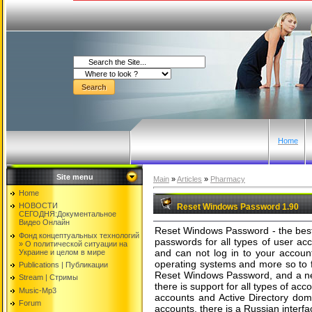
Home
Site menu
Main
»
Articles
»
Pharmacy
Home
НОВОСТИ
Reset Windows Password 1.90
СЕГОДНЯ:Документальнoе
Видео Oнлайн
Reset Windows Password - the best 
Фонд концептуальных технологий
passwords for all types of user ac
» O политической ситуации на
and can not log in to your account
Украине и целом в мире
operating systems and more so to f
Publications | Публикации
Reset Windows Password, and a n
Stream | Стримы
there is support for all types of ac
Music-Mp3
accounts and Active Directory doma
Forum
accounts, there is a Russian interfa