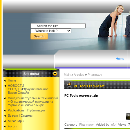
Home
Site menu
Main
»
Articles
»
Pharmacy
Home
НОВОСТИ
PC Tools reg-reset
СЕГОДНЯ:Документальнoе
Видео Oнлайн
PC Tools reg-reset.zip
Фонд концептуальных технологий
» O политической ситуации на
Украине и целом в мире
Publications | Публикации
Stream | Стримы
Music-Mp3
Category:
Pharmacy
| Added by:
ofp
| Views:
7
Forum