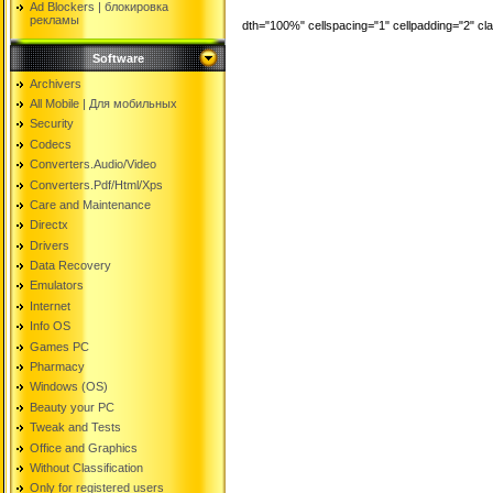
Ad Blockers | блокировкa
рекламы
dth="100%" cellspacing="1" cellpadding="2" c
Software
Archivers
All Mobile | Для мобильных
Security
Codecs
Converters.Audio/Video
Converters.Pdf/Html/Xps
Care and Maintenance
Directx
Drivers
Data Recovery
Emulators
Internet
Info OS
Games PC
Pharmacy
Windows (OS)
Beauty your PC
Tweak and Tests
Office and Graphics
Without Classification
Only for registered users