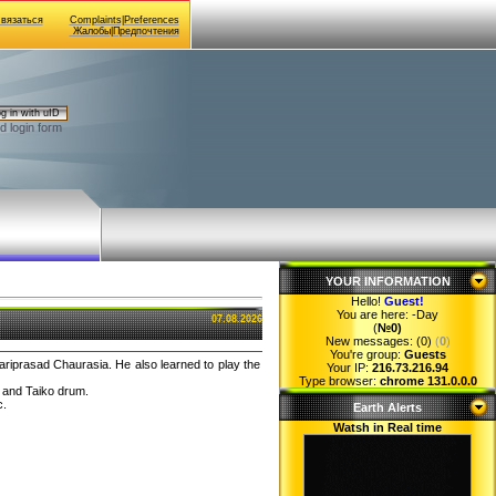
Связаться
Complaints|Preferences
Жалобы|Предпочтения
g in with uID
d login form
YOUR INFORMATION
Hello!
Guest
!
You are here:
-Day
07.08.2026
(
№0)
New messages: (0)
(
0
)
You're group:
Guests
ariprasad Chaurasia. He also learned to play the
Your IP:
216.73.216.94
Type browser:
chrome 131.0.0.0
et and Taiko drum.
c.
Earth Alerts
Watsh in Real time