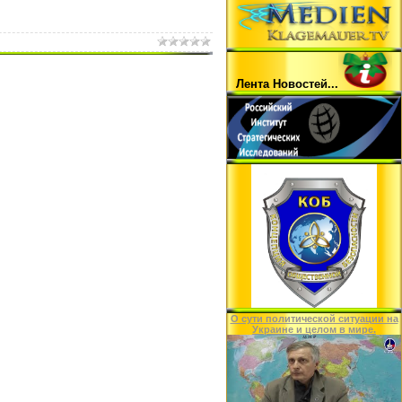
Лента Hовостей...
O сути политической ситуации на
Украине и целом в мире.