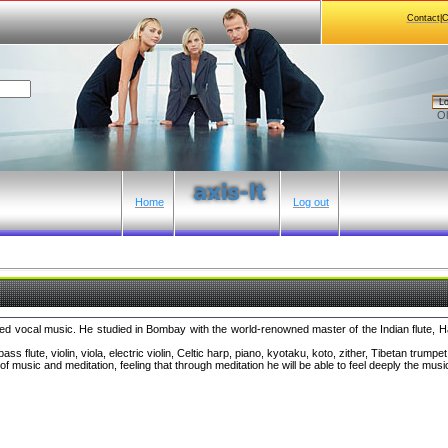
Contact|
Lo
Ol
Home
Log out
ied vocal music. He studied in Bombay with the world-renowned master of the Indian flute, H
s flute, violin, viola, electric violin, Celtic harp, piano, kyotaku, koto, zither, Tibetan trump
f music and meditation, feeling that through meditation he will be able to feel deeply the musi