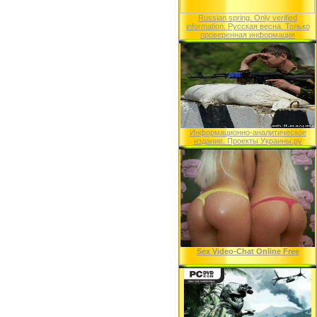
Russian spring. Only verified
information. Русская весна. Только
проверенная информация
Информационно-аналитическое
издание. Проекты Украины.ру
Sex Video-Chat Online Free