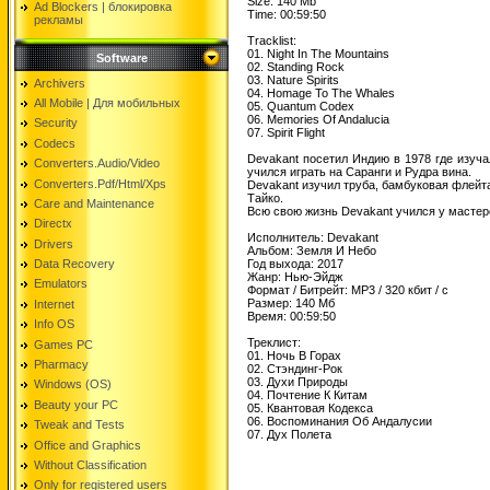
Size: 140 Mb
Ad Blockers | блокировкa
Time: 00:59:50
рекламы
Tracklist:
01. Night In The Mountains
Software
02. Standing Rock
03. Nature Spirits
Archivers
04. Homage To The Whales
All Mobile | Для мобильных
05. Quantum Codex
06. Memories Of Andalucia
Security
07. Spirit Flight
Codecs
Devakant посетил Индию в 1978 где изуч
Converters.Audio/Video
учился играть на Саранги и Рудра вина.
Converters.Pdf/Html/Xps
Devakant изучил труба, бамбуковая флейта,
Тайко.
Care and Maintenance
Всю свою жизнь Devakant учился у мастер
Directx
Исполнитель: Devakant
Drivers
Альбом: Земля И Небо
Data Recovery
Год выхода: 2017
Жанр: Нью-Эйдж
Emulators
Формат / Битрейт: МР3 / 320 кбит / с
Размер: 140 Мб
Internet
Время: 00:59:50
Info OS
Треклист:
Games PC
01. Ночь В Горах
Pharmacy
02. Стэндинг-Рок
03. Духи Природы
Windows (OS)
04. Почтение К Китам
Beauty your PC
05. Квантовая Кодекса
06. Воспоминания Об Андалусии
Tweak and Tests
07. Дух Полета
Office and Graphics
Without Classification
Only for registered users