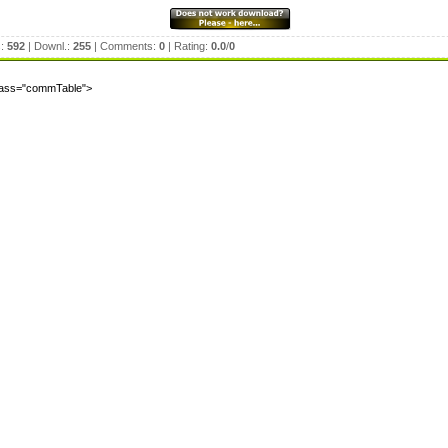
s:
592
| Downl.:
255
| Comments:
0
| Rating:
0.0
/
0
class="commTable">