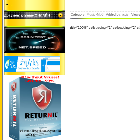
...
Category:
Music-Mp3
| Added by:
axis
| View
Документальные ОНЛАЙН
dth="100%" cellspacing="1" cellpadding="2" 