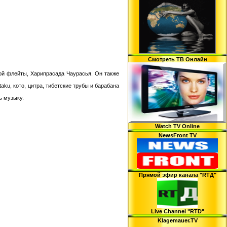
Смотреть ТВ Онлайн
ой флейты, Харипрасада Чаурасья. Он также
aku, кото, цитра, тибетские трубы и барабана
ь музыку.
Watch TV Online
NewsFront TV
Прямой эфир канала "RTД"
Live Channel "RTD"
Klagemauer.TV