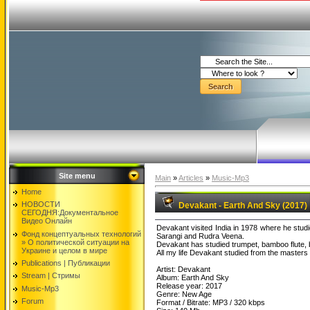
Site menu
Main
»
Articles
»
Music-Mp3
Home
НОВОСТИ
Devakant - Earth And Sky (2017)
СЕГОДНЯ:Документальнoе
Видео Oнлайн
Devakant visited India in 1978 where he stud
Фонд концептуальных технологий
Sarangi and Rudra Veena.
» O политической ситуации на
Devakant has studied trumpet, bamboo flute, bas
Украине и целом в мире
All my life Devakant studied from the masters o
Publications | Публикации
Artist: Devakant
Stream | Стримы
Album: Earth And Sky
Release year: 2017
Music-Mp3
Genre: New Age
Forum
Format / Bitrate: MP3 / 320 kbps