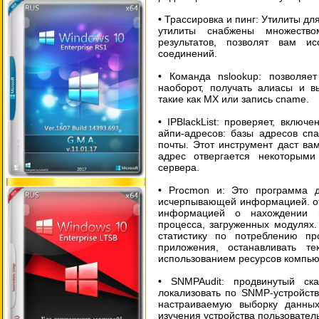
• Трассировка и пинг: Утилиты д
утилиты снабжены множеств
результатов, позволят вам и
соединений.
• Команда nslookup: позволяе
наоборот, получать алиасы и в
такие как МХ или запись cname.
• IPBlackList: проверяет, включ
айпи-адресов: базы адресов сп
почты. Этот инструмент даст ва
адрес отвергается некоторыми
сервера.
• Procmon и: Это программа д
исчерпывающей информацией. от
информацией о нахождении п
процесса, загруженных модулях
статистику по потреблению пр
приложения, останавливать т
использованием ресурсов компью
• SNMPAudit: продвинутый ск
локализовать по SNMP-устройст
настраиваемую выборку данных
изучения устройства пользовател