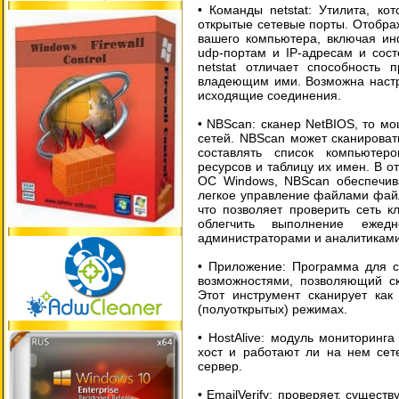
• Команды netstat: Утилита, ко
открытые сетевые порты. Отобра
вашего компьютера, включая и
udp-портам и IP-адресам и сос
netstat отличает способность 
владеющим ими. Возможна настр
исходящие соединения.
• NBScan: сканер NetBIOS, то м
сетей. NBScan может сканироват
составлять список компьюте
ресурсов и таблицу их имен. В о
ОС Windows, NBScan обеспечив
легкое управление файлами файл
что позволяет проверить сеть 
облегчить выполнение ежедн
администраторами и аналитиками
• Приложение: Программа для с
возможностями, позволяющий ск
Этот инструмент сканирует как
(полуоткрытых) режимах.
• HostAlive: модуль мониторинг
хост и работают ли на нем сет
сервер.
• EmailVerify: проверяет, сущест