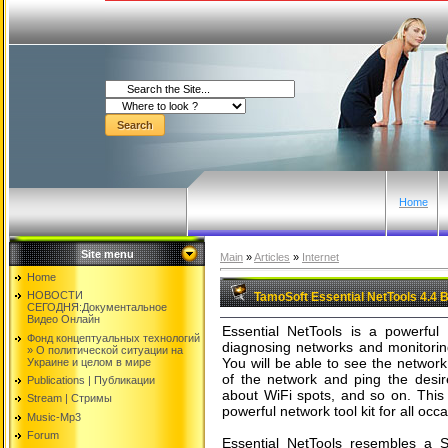
Home
Site menu
Main
»
Articles
»
Internet
Home
НОВОСТИ
TamoSoft Essential NetTools 4.4 B
СЕГОДНЯ:Документальнoе
Видео Oнлайн
Essential NetTools is a powerful
Фонд концептуальных технологий
diagnosing networks and monitoring
» O политической ситуации на
You will be able to see the network
Украине и целом в мире
of the network and ping the desir
Publications | Публикации
about WiFi spots, and so on. This
Stream | Стримы
powerful network tool kit for all occ
Music-Mp3
Forum
Essential NetTools resembles a 