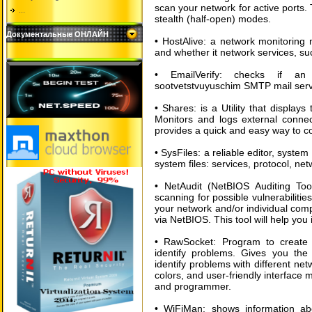
scan your network for active ports.
...
stealth (half-open) modes.
Документальные ОНЛАЙН
• HostAlive: a network monitoring 
and whether it network services, s
• EmailVerify: checks if a
sootvetstvuyuschim SMTP mail serv
• Shares: is a Utility that display
Monitors and logs external conne
provides a quick and easy way to c
• SysFiles: a reliable editor, system
system files: services, protocol, ne
• NetAudit (NetBIOS Auditing To
scanning for possible vulnerabilitie
your network and/or individual com
via NetBIOS. This tool will help you i
• RawSocket: Program to create 
identify problems. Gives you the 
identify problems with different net
colors, and user-friendly interface m
and programmer.
• WiFiMan: shows information abo