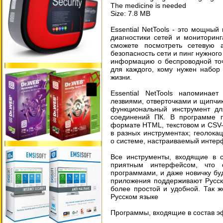
The medicine is needed
Size: 7.8 MB
Essential NetTools - это мощный
диагностики сетей и мониторин
сможете посмотреть сетевую а
безопасность сети и пинг нужног
информацию о беспроводной точ
для каждого, кому нужен набор
жизни.
Essential NetTools напоминае
лезвиями, отверточками и щипчик
функциональный инструмент дл
соединений ПК. В программе пр
формате HTML, текстовом и CSV
в разных инструментах; геолока
о системе, настраиваемый интерф
Все инструменты, входящие в с
приятным интерфейсом, что 
программами, и даже новичку буд
приложения поддерживают Русск
более простой и удобной. Так ж
Русском языке
Программы, входящие в состав эф