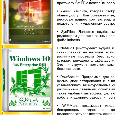
протоколу SMTP с почтовым сер
• Акции: Утилита, которая ото
общий доступ. Контролирует и в
ресурсам вашего компьютера, а
подключения к удаленным ресурс
• SysFiles: Является надёжн
редактором для пяти важных сист
файл lmhosts.
• NetAudit (инструмент аудита 
сканирование на наличие возмо
различные проверки безопасно
которых запущена служба досту
Этот инструмент поможет вам
безопасности.
• RawSocket: Программа для со
целью диагностирования и выя
устанавливать низкоуровневые 
различными сетевыми службами
также удобный интерфейс делаю
работы и администратора, и прог
• WiFiMan: показывает инф
беспроводных адаптерах, до
редактировать соответствующие 