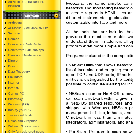
Ad Blockers | блокировкa
tweezers, the same simple, conve
рекламы
networks and monitoring network co
to create reports in HTML, text a
Software
different instruments; geolocation
customizable interface and more.
Archivers
All Mobile | Для мобильных
All the tools that are included ha
Security
provides the most comfortable wo
Codecs
understand them. In addition, all 
Converters.Audio/Video
program even more simple and conv
Converters.Pdf/Html/Xps
Programs included in the compositio
Care and Maintenance
Directx
• NetStat Utility that shows network
Drivers
list of incoming and outgoing conn
Data Recovery
open TCP and UDP ports, IP addres
Emulators
utilities is distinguished by the abil
Internet
possible to configure alerting for 
Info OS
• NBScan: scanner NetBIOS, a power
Games PC
can scan a network within a given 
Pharmacy
a NetBIOS shared resources and a 
Windows (OS)
shipped with Windows, NBScan prov
Beauty your PC
management of files, lmhosts, and 
Tweak and Tests
C network in less than a minute. 
Office and Graphics
integrators, administrators, and ana
Without Classification
• PortScan: Program to scan networ
Only for registered users