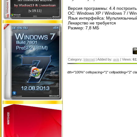
Версия программы: 4.4 построить
ОС: Windows XP / Windows 7 / Wind
Язык интерфейса: Мультиязычный
Лекарство не требуется
Размер: 7,8 МБ
Category:
Internet
| Added by:
axis
| Views:
61
dth="100%" cellspacing="1" cellpadding="2" c