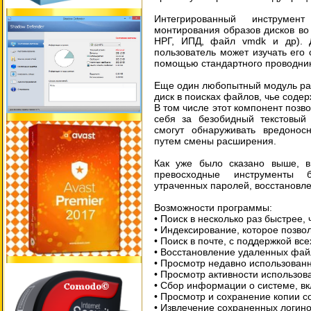
Интегрированный инструме
монтирования образов дисков во
НРГ, ИПД, файл vmdk и др). Д
пользователь может изучать его
помощью стандартного проводник
Еще один любопытный модуль рас
диск в поисках файлов, чье соде
В том числе этот компонент поз
себя за безобидный текстовый 
смогут обнаруживать вредоно
путем смены расширения.
Как уже было сказано выше, в
превосходные инструменты б
утраченных паролей, восстановле
Возможности программы:
• Поиск в несколько раз быстрее,
• Индексирование, которое позво
• Поиск в почте, с поддержкой вс
• Восстановление удаленных фай
• Просмотр недавно использован
• Просмотр активности использов
• Сбор информации о системе, в
• Просмотр и сохранение копии 
• Извлечение сохраненных логино