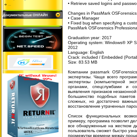
• Retrieve saved logins and passwo
...
Changes in PassMark OSForensics P
Документальные ОНЛАЙН
• Case Manager
• Fixed bug when specifying a custo
PassMark OSForensics Professional
Graduation year: 2017
Operating system: Windows® XP SP2
2012
Language: English
Crack: included / Embedded (Porta
Size: 83.53 MB
Компании passmark OSForensic
экспертизы. Чаще всего програ
экспертизы (компьютерной экс
органами, спецслужбами и со
выявления признаков незаконной 
большинство подобных пакетов
сложных, но достаточно важных
восстановление утраченных паро
Список функциональных возмо
примеру, программа позволит де
все обнаруженные на жестком ди
пользователь сможет быстро узна
промежутки времени между проц