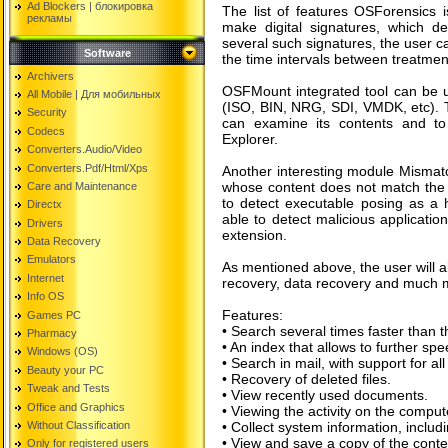
Ad Blockers | блокировкa
The list of features OSForensics 
рекламы
make digital signatures, which des
several such signatures, the user c
Software
the time intervals between treatmen
Archivers
OSFMount integrated tool can be 
All Mobile | Для мобильных
(ISO, BIN, NRG, SDI, VMDK, etc). T
Security
can examine its contents and to 
Codecs
Explorer.
Converters.Audio/Video
Converters.Pdf/Html/Xps
Another interesting module Mismatch
whose content does not match the v
Care and Maintenance
to detect executable posing as a 
Directx
able to detect malicious applicati
Drivers
extension.
Data Recovery
Emulators
As mentioned above, the user will al
Internet
recovery, data recovery and much 
Info OS
Features:
Games PC
• Search several times faster than
Pharmacy
• An index that allows to further sp
Windows (OS)
• Search in mail, with support for all
Beauty your PC
• Recovery of deleted files.
Tweak and Tests
• View recently used documents.
Office and Graphics
• Viewing the activity on the comput
Without Classification
• Collect system information, inclu
• View and save a copy of the cont
Only for registered users