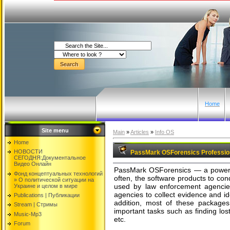
Home
Site menu
Main
»
Articles
»
Info OS
Home
НОВОСТИ
PassMark OSForensics Professiona
СЕГОДНЯ:Документальнoе
Видео Oнлайн
PassMark OSForensics — a powerfu
Фонд концептуальных технологий
often, the software products to co
» O политической ситуации на
used by law enforcement agencies
Украине и целом в мире
agencies to collect evidence and iden
Publications | Публикации
addition, most of these package
Stream | Стримы
important tasks such as finding los
Music-Mp3
etc.
Forum