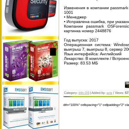
Изменения в компании passmark
1001
• Менеджер
• Исправлена ошибка, при указан
Компании passmark OSForensi
картинка номер 2448876
Год выпуска: 2017
Операционная система: Windows
выигрыш 7, выигрыш 8, сервер 200
Язык интерфейса: Английский
Лекарство: В комплекте / Встроен
Размер: 83.53 МБ
Category:
Info OS
| Added by:
axis
| Views:
57
dth="100%" cellspacing="1" cellpadding="2" c