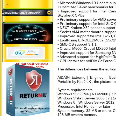
• Microsoft Windows 10 Update sup
...
• Optimized 64-bit benchmarks for I
• Improved support for Intel Ca
Документальные ОНЛАЙН
Skylake-X CPUs
• Preliminary support for AMD serv
• Preliminary support for Intel So
• NZXT Kraken X52 sensor support
• Socket AM4 motherboards suppor
• Improved support for Intel B250
• EastRising ER-OLEDM032 (SSD1
• SMBIOS support 3.1.1
• Crucial M600, Crucial MX300 Int
• Improved support for Samsung 
• Advanced support for HighPoint R
• GPU details for nVIDIA GeForce 
The differences between the editio
AIDA64 Extreme | Engineer | Bus
Portable by KpoJIuK , the picture 
System requirements:
Windows 95/98/Me | NT4/2000 | XP 
Windows Vista | Server 2008 | 7 | 
Windows 8 | Windows Server 2012 
Processor: Intel Pentium or later
System memory: 32 MB or more. C
128 MB system memory