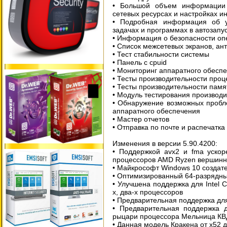
• Большой объем информации о
сетевых ресурсах и настройках и
• Подробная информация об у
задачах и программах в автозапу
• Информация о безопасности о
• Список межсетевых экранов, ан
• Тест стабильности системы
• Панель с cpuid
• Мониторинг аппаратного обесп
• Тесты производительности про
• Тесты производительности памя
• Модуль тестирования производи
• Обнаружение возможных пробл
аппаратного обеспечения
• Мастер отчетов
• Отправка по почте и распечатка 
Изменения в версии 5.90.4200:
• Поддержкой avx2 и fma ускор
процессоров AMD Ryzen вершинн
• Майкрософт Windows 10 создат
• Оптимизированный 64-разрядных
• Улучшена поддержка для Intel C
х, два-х процессоров
• Предварительная поддержка дл
• Предварительная поддержка д
рыцари процессора Мельница КВ
• Данная модель Кракена от x52 