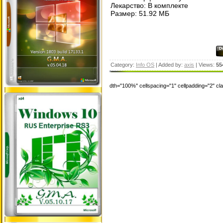
Лекарство: В комплекте
Размер: 51.92 МБ
Category:
Info OS
| Added by:
axis
| Views:
55
dth="100%" cellspacing="1" cellpadding="2" c