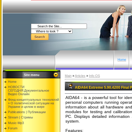
Home
Site menu
Main
»
Articles
»
Info OS
Home
НОВОСТИ
AIDA64 Extreme 5.90.4200 Final P
СЕГОДНЯ:Документальнoе
Видео Oнлайн
AIDA64 - is a powerful tool for iden
Фонд концептуальных технологий
personal computers running operat
» O политической ситуации на
information about all hardware and
Украине и целом в мире
modules for testing and calibratio
Publications | Публикации
PC. Displays detailed information 
Stream | Стримы
system.
Music-Mp3
Forum
Features: