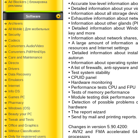
Ad Blockers | блокировкa
• Accurate low-level information a
рекламы
• Detailed information about your v
• Information about all storage devi
Software
• Exhaustive information about net
• Information about other glands (
Archivers
• Detailed information about Window
All Mobile | Для мобильных
key and more
Security
• Information about network shares,
Codecs
• A large amount of information a
Converters.Audio/Video
resources and Internet settings
Converters.Pdf/Html/Xps
• Detailed information about inst
autorun
Care and Maintenance
• Information about operating syste
Directx
• A list of firewalls, anti-spyware an
Drivers
• Test system stability
Data Recovery
• CPUID panel
Emulators
• Hardware monitoring
Internet
• Performance tests CPU and FPU
Info OS
• Tests of memory performance
• Module testing disk performance
Games PC
• Detection of possible problems o
Pharmacy
hardware
Windows (OS)
• The report wizard
Beauty your PC
• Send by mail and printing reports.
Tweak and Tests
Office and Graphics
Changes in version 5.90.4200:
Without Classification
• AVX2 and FMA accelerated 64
processors
Only for registered users