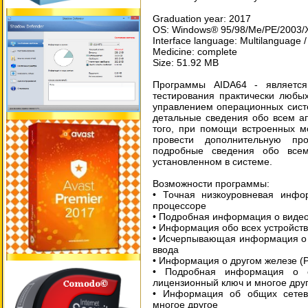
Graduation year: 2017
OS: Windows® 95/98/Me/PE/2003/XP
Interface language: Multilanguage /
Medicine: complete
Size: 51.92 MB
Программы AIDA64 - являетс
тестирования практически любы
управлением операционных сист
детальные сведения обо всем а
того, при помощи встроенных м
провести дополнительную пр
подробные сведения обо все
установленном в системе.
Возможности программы:
• Точная низкоуровневая инфо
процессоре
• Подробная информация о видео
• Информация обо всех устройст
• Исчерпывающая информация о с
ввода
• Информация о другом железе (P
• Подробная информация о с
лицензионный ключ и многое дру
• Информация об общих сетевы
многое другое