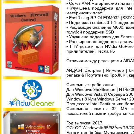
• Сокет АМ4 материнские платы 
• Улучшена поддержка для Inte
материнских плат
• EastRising ЭР-OLEDM032 (SSD1
• Поддержка smbios 3.1.1 поддер
• Решающее значение М600, важ
голубой поддержки SSD
• Улучшена поддержка для Sams
• Расширенная поддержка для ку
• ГПУ детали для NVidia GeFor
прилипателей, Тесла Р6
Отличия между редакциями AIDA6
АИДА64 Экстрим | Инженер | биз
репака & Портативно KpoJIuK , к
Системные требования:
Для Windows 95/98/меня | NT4/200
Для Windows Vista И Сервера 2008
Windows 8 Или Windows Server 20
Процессор: Intel Pentium или бол
Системная память: 32 МБ 
показателей памяти требуется к
Год выпуска: 2017
ОС: ОС Windows® 95/98/ме/ПЭ/200
Язык интерфейса: Мультиязычный 