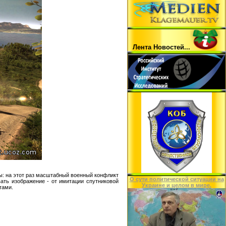
Лента Hовостей...
ы: на этот раз масштабный военный конфликт
O сути политической ситуации на
ать изображение - от имитации спутниковой
Украине и целом в мире.
тами.