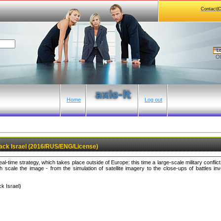
Contact|
Lo
Ol
Home
Log out
ck Israel (2016/RUS/ENG/License)
-time strategy, which takes place outside of Europe: this time a large-scale military conflic
scale the image - from the simulation of satellite imagery to the close-ups of battles i
k Israel)