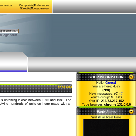
Связаться
Complaints|Preferences
Жалобы|Предпочтения
g in with uID
d login form
YOUR INFORMATION
Hello!
Guest
!
You are here:
-Day
07.08.2026
(
№0)
New messages: (0)
(
0
)
You're group:
Guests
t is unfolding in Asia between 1975 and 1991. The
Your IP:
216.73.217.152
nvolving hundreds of units on huge maps with an
Type browser:
chrome 131.0.0.0
Earth Alerts
Watsh in Real time