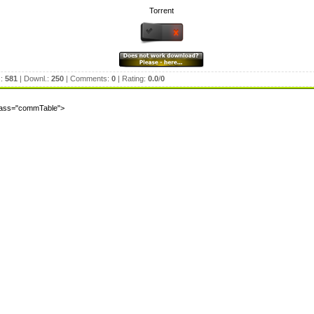
Torrent
s:
581
| Downl.:
250
| Comments:
0
| Rating:
0.0
/
0
class="commTable">