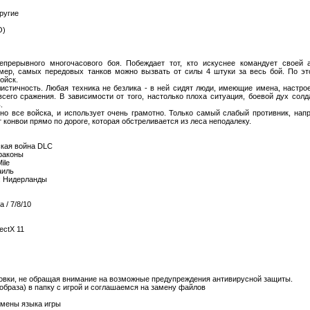
ругие
O)
прерывного многочасового боя. Побеждает тот, кто искуснее командует своей 
мер, самых передовых танков можно вызвать от силы 4 штуки за весь бой. По эт
ойск.
листичность. Любая техника не безлика - в ней сидят люди, имеющие имена, настро
всего сражения. В зависимости от того, настолько плоха ситуация, боевой дух сол
.
но все войска, и использует очень грамотно. Только самый слабый противник, нап
конвои прямо по дороге, которая обстреливается из леса неподалеку.
ская война DLC
раконы
ile
аиль
я: Нидерланды
 / 7/8/10
ectX 11
овки, не обращая внимание на возможные предупреждения антивирусной защиты.
образа) в папку с игрой и соглашаемся на замену файлов
 смены языка игры