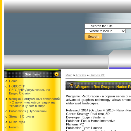
Site menu
Main
»
Articles
»
Games PC
Home
НОВОСТИ
Wargame: Red Dragon - Nation Pa
СЕГОДНЯ:Документальнoе
Видео Oнлайн
Wargame: Red Dragon - a popular series of real
Фонд концептуальных технологий
advanced graphics technology allows smooth 
» O политической ситуации на
elaborated landscapes.
Украине и целом в мире
Released: 2014 (October 4, 2016 - Nation Pac
Publications | Публикации
Genre: Strategy, Real-time, 3D
Stream | Стримы
Developer: Eugen Systems
Publisher: Focus Home Interactive
Music-Mp3
Platform: PC
Forum
Publication Type: License