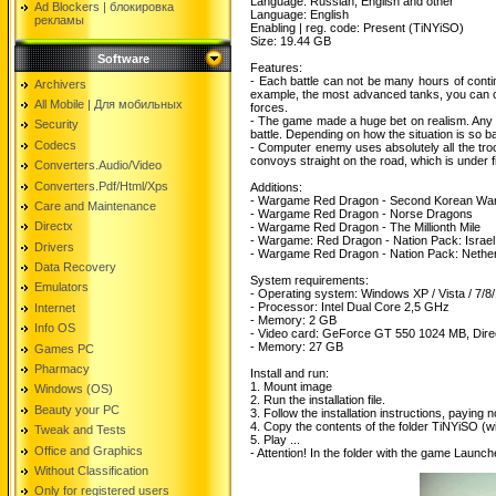
Language: Russian, English and other
Ad Blockers | блокировкa
Language: English
рекламы
Enabling | reg. code: Present (TiNYiSO)
Size: 19.44 GB
Software
Features:
- Each battle can not be many hours of conti
Archivers
example, the most advanced tanks, you can cal
All Mobile | Для мобильных
forces.
- The game made a huge bet on realism. Any 
Security
battle. Depending on how the situation is so ba
Codecs
- Computer enemy uses absolutely all the troo
convoys straight on the road, which is under 
Converters.Audio/Video
Converters.Pdf/Html/Xps
Additions:
- Wargame Red Dragon - Second Korean Wa
Care and Maintenance
- Wargame Red Dragon - Norse Dragons
Directx
- Wargame Red Dragon - The Millionth Mile
- Wargame: Red Dragon - Nation Pack: Israel
Drivers
- Wargame Red Dragon - Nation Pack: Nethe
Data Recovery
System requirements:
Emulators
- Operating system: Windows XP / Vista / 7/8
- Processor: Intel Dual Core 2,5 GHz
Internet
- Memory: 2 GB
Info OS
- Video card: GeForce GT 550 1024 MB, Dire
- Memory: 27 GB
Games PC
Pharmacy
Install and run:
1. Mount image
Windows (OS)
2. Run the installation file.
Beauty your PC
3. Follow the installation instructions, paying n
4. Copy the contents of the folder TiNYiSO (wi
Tweak and Tests
5. Play ...
Office and Graphics
- Attention! In the folder with the game Laun
Without Classification
Only for registered users