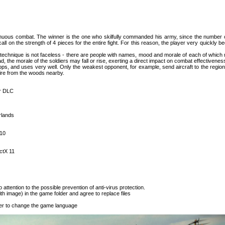
nuous combat. The winner is the one who skilfully commanded his army, since the number of
l on the strength of 4 pieces for the entire fight. For this reason, the player very quickly 
technique is not faceless - there are people with names, mood and morale of each of which
d, the morale of the soldiers may fall or rise, exerting a direct impact on combat effectivenes
ps, and uses very well. Only the weakest opponent, for example, send aircraft to the region 
fire from the woods nearby.
r DLC
rlands
/10
ctX 11
o attention to the possible prevention of anti-virus protection.
th image) in the game folder and agree to replace files
cher to change the game language