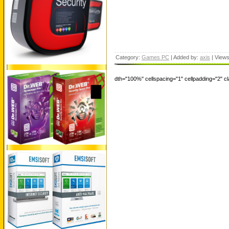
Category:
Games PC
| Added by:
axis
| View
dth="100%" cellspacing="1" cellpadding="2" 