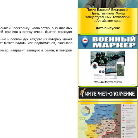
Пякин Валерий Викторович
Представитель Фонда
Концептуальных Технологий
в Алтайском крае.
Дата выпуска:
армией, поскольку количество вызываемых
ой причине к игроку очень быстро приходит
ение и боевой дух каждого из которых может
дат может падать или подниматься, оказывая
ример, направит авиацию в район, в котором