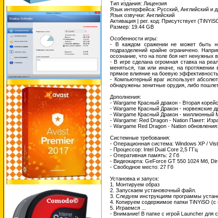
Тип издания: Лицензия
Язык интерфейса: Русский, Английский и д
Язык озвучки: Английский
Активация | рег. код: Присутствует (TiNYiS
Размер: 19.44 GB
Особенности игры:
- В каждом сражении не может быть не
подразделений крайне ограничено. Напри
осознание, что на поле боя нет ненужных в
- В игре сделана огромная ставка на реа
меняться, так или иначе, на протяжении 
прямое влияние на боевую эффективность
- Компьютерный враг использует абсолют
обнаружены зенитные орудия, либо пошлет 
Дополнения:
- Wargame Красный дракон - Вторая корей
- Wargame Красный Дракон - норвежские д
- Wargame Красный Дракон - миллионный M
- Wargame: Red Dragon - Nation Пакет: Изр
- Wargame Red Dragon - Nation обновлени
Системные требования:
- Операционная система: Windows XP / Vista
- Процессор: Intel Dual Core 2,5 ГГц
- Оперативная память: 2 Гб
- Видеокарта: GeForce GT 550 1024 Мб, Dir
- Свободное место: 27 Гб
Установка и запуск:
1. Монтируем образ
2. Запускаем установочный файл.
3. Следуем инструкциям программы устан
4. Копируем содержимое папки TiNYiSO (с 
5. Играемся ...
- Внимание! В папке с игрой Launcher для