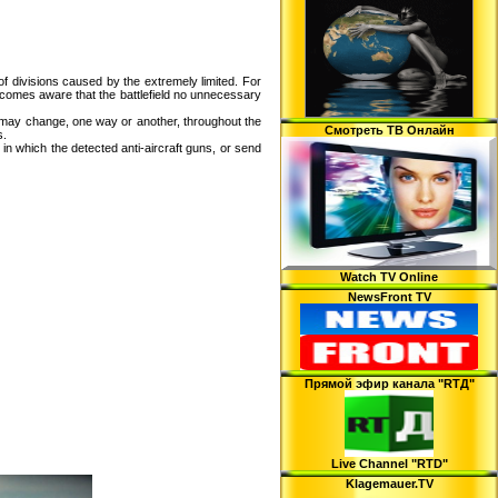
 divisions caused by the extremely limited. For
becomes aware that the battlefield no unnecessary
 may change, one way or another, throughout the
Смотреть ТВ Онлайн
s.
in which the detected anti-aircraft guns, or send
Watch TV Online
NewsFront TV
Прямой эфир канала "RTД"
Live Channel "RTD"
Klagemauer.TV