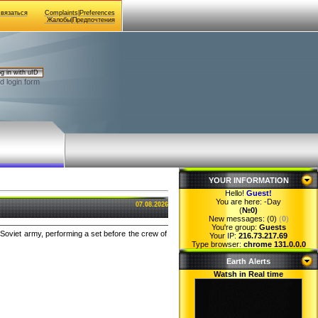
Связаться
Complaints|Preferences
Жалобы|Предпочтения
g in with uID
d login form
YOUR INFORMATION
Hello!
Guest
!
You are here:
-Day
07.08.2026
(
№0)
New messages: (0)
(
0
)
You're group:
Guests
e Soviet army, performing a set before the crew of
Your IP:
216.73.217.69
Type browser:
chrome 131.0.0.0
Earth Alerts
Watsh in Real time