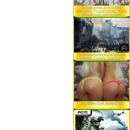
Russian spring. Only verified
information. Русская весна. Только
проверенная информация
Информационно-аналитическое
издание. Проекты Украины.ру
Sex Video-Chat Online Free