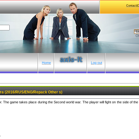
Contact|
Lo
Ol
Home
Log out
нта (2016/RUS/ENG/Repack Other s)
or. The game takes place during the Second world war. The player will fight on the side of th
n