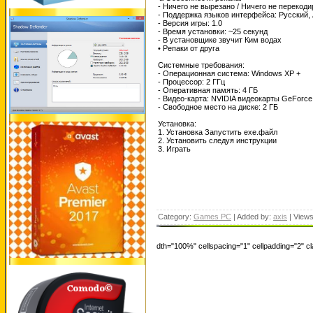
- Ничего не вырезано / Ничего не перекод
- Поддержка языков интерфейса: Русский,
- Версия игры: 1.0
- Время установки: ~25 секунд
- В установщике звучит Ким водах
• Репаки от друга
Системные требования:
- Операционная система: Windows ХР +
- Процессор: 2 ГГц
- Оперативная память: 4 ГБ
- Видео-карта: NVIDIA видеокарты GeForce
- Свободное место на диске: 2 ГБ
Установка:
1. Установка Запустить ехе.файл
2. Установить следуя инструкции
3. Играть
Category:
Games PC
| Added by:
axis
| View
dth="100%" cellspacing="1" cellpadding="2" 