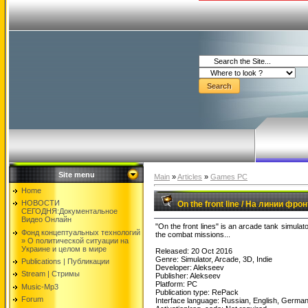
Site menu
Main
»
Articles
»
Games PC
Home
НОВОСТИ
On the front line / На линии фро
СЕГОДНЯ:Документальнoе
Видео Oнлайн
"On the front lines" is an arcade tank simulat
Фонд концептуальных технологий
the combat missions...
» O политической ситуации на
Украине и целом в мире
Released: 20 Oct 2016
Genre: Simulator, Arcade, 3D, Indie
Publications | Публикации
Developer: Alekseev
Stream | Стримы
Publisher: Alekseev
Platform: PC
Music-Mp3
Publication type: RePack
Forum
Interface language: Russian, English, Germa