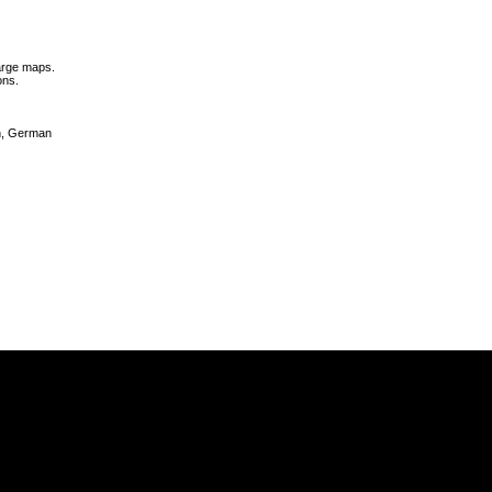
large maps.
ons.
sh, German