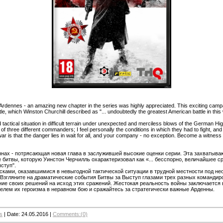
Ardennes - an amazing new chapter in the series was highly appreciated. This exciting camp
attle, which Winston Churchill described as "... undoubtedly the greatest American battle in this wa
ctical situation in difficult terrain under unexpected and merciless blows of the German H
 of three different commanders; I feel personally the conditions in which they had to fight, an
war is that the danger lies in wait for all, and your company - no exception. Become a witness o
ннах - потрясающая новая глава в заслужившей высокие оценки серии. Эта захватыв
 битвы, которую Уинстон Черчилль охарактеризовал как «... бесспорно, величайшее с
ступ".
ками, оказавшимися в невыгодной тактической ситуации в трудной местности под 
 Взгляните на драматические события Битвы за Выступ глазами трех разных командиро
ние своих решений на исход этих сражений. Жестокая реальность войны заключается в 
телем их героизма в неравном бою и сражайтесь за стратегически важные Арденны.
s
|
Date:
24.05.2016
|
Comments:(0)