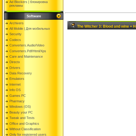
Ad Blockers | блокировкa
рекламы
Software
Archivers
The Witcher 3: Blood and wine + 
All Mobile | Для мобильных
Security
Codecs
Converters.Audio/Video
Converters.Pdf/Html/Xps
Care and Maintenance
Directx
Drivers
Data Recovery
Emulators
Internet
Info OS
Games PC
Pharmacy
Windows (OS)
Beauty your PC
Tweak and Tests
Office and Graphics
Without Classification
Only for registered users