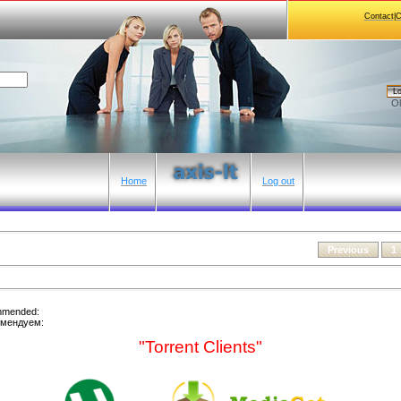
Contact|
Lo
Ol
Home
Log out
Previous
1
ommended:
комендуем:
"Torrent Clients"