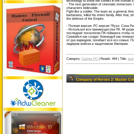
technology to show the conflict in the Roman 
- The next generation of cinematic immersion. M
characters believable.
Fight like a soldier. The team as a general. Ar
barbarians, killed his entire family. After th
the defense of the Empire.
- Полная версия. PC версия "Ryse: Сона Р
- Используя все преимущества ПК. 4К разр
последние технологии ПК гейминга чтобы п
Сражайся как солдат. Командуй как генерал
от рук варваров, погибает вся его семья. 
лидером войска и защитником Империи.
Category:
Games PC
|
Reads:
494
|
Title:
axis
Company of Heroes 2: Master Co