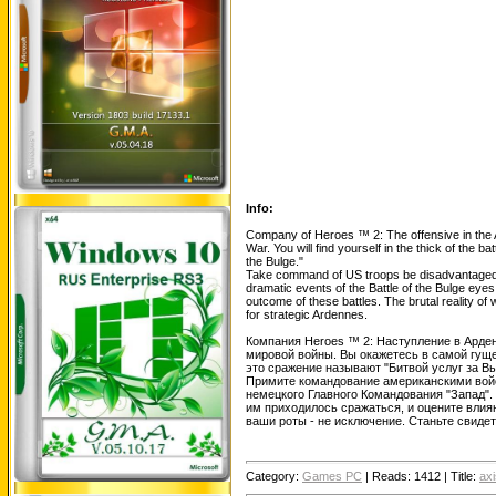
Info:
Company of Heroes ™ 2: The offensive in the 
War. You will find yourself in the thick of the b
the Bulge."
Take command of US troops be disadvantaged ta
dramatic events of the Battle of the Bulge eyes
outcome of these battles. The brutal reality of 
for strategic Ardennes.
Компания Heroes ™ 2: Наступление в Арде
мировой войны. Вы окажетесь в самой гуще
это сражение называют "Битвой услуг за Вы
Примите командование американскими войс
немецкого Главного Командования "Запад".
им приходилось сражаться, и оцените влия
ваши роты - не исключение. Станьте свиде
Category:
Games PC
|
Reads:
1412
|
Title:
axi