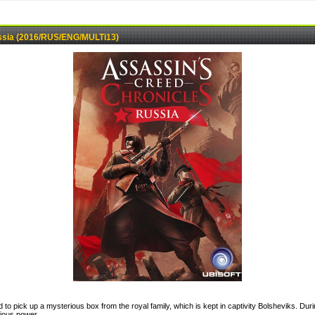
ussia (2016/RUS/ENG/MULTi13)
d to pick up a mysterious box from the royal family, which is kept in captivity Bolsheviks. Du
ious power.