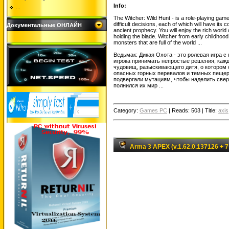
Info:
...
The Witcher: Wild Hunt - is a role-playing gam
difficult decisions, each of which will have it
Документальные ОНЛАЙН
ancient prophecy. You will enjoy the rich world
holding the blade. Witcher from early childhoo
monsters that are full of the world ...
Ведьмак: Дикая Охота - это ролевая игра 
игрока принимать непростые решения, каждо
чудовищ, разыскивающего дитя, о котором 
опасных горных перевалов и темных пещер.
подвергали мутациям, чтобы наделить све
полнился их мир ...
Category:
Games PC
|
Reads:
503
|
Title:
axis
Arma 3 APEX (v.1.62.0.137126 +