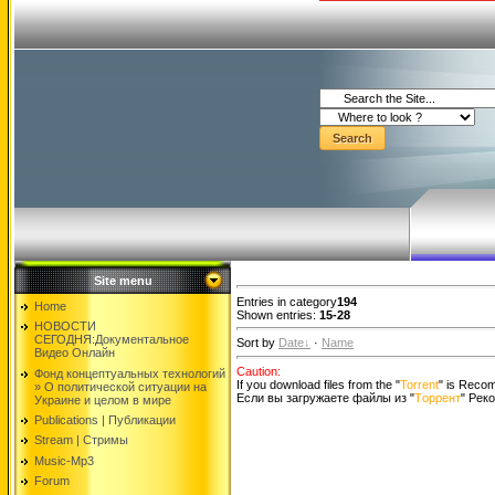
Site menu
Entries in category
194
Home
Shown entries:
15-28
НОВОСТИ
СЕГОДНЯ:Документальнoе
Sort by
Date
·
Name
Видео Oнлайн
Caution:
Фонд концептуальных технологий
If you download files from the "
Torrent
" is Rec
» O политической ситуации на
Если вы загружаете файлы из "
Tоррент
" Ре
Украине и целом в мире
Publications | Публикации
Stream | Стримы
Music-Mp3
Forum