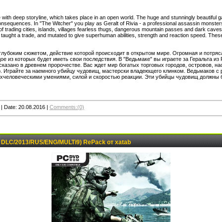
e with deep storyline, which takes place in an open world. The huge and stunningly beautiful g
s consequences. In "The Witcher" you play as Geralt of Rivia - a professional assassin monsters,
 of trading cities, islands, villages fearless thugs, dangerous mountain passes and dark caves.
d taught a trade, and mutated to give superhuman abilities, strength and reaction speed. Thes
с глубоким сюжетом, действие которой происходит в открытом мире. Огромная и потря
е из которых будет иметь свои последствия. В "Ведьмаке" вы играете за Геральта из
сказано в древнем пророчестве. Вас ждет мир богатых торговых городов, островов, 
 Играйте за наемного убийцу чудовищ, мастерски владеющего клинком. Ведьмаков с 
рхчеловеческими умениями, силой и скоростью реакции. Эти убийцы чудовищ должны 
|
Date:
20.08.2016
|
Comments:(0)
 7 DLC/2013/RUS/ENG/MULTi9) RePack от xatab