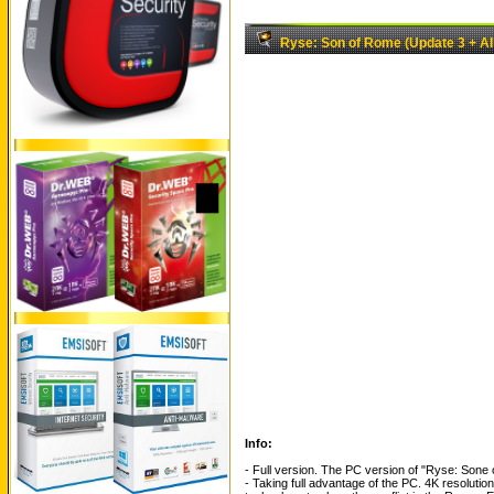
Ryse: Son of Rome (Update 3 + A
Info:
- Full version. The PC version of "Ryse: Sone 
- Taking full advantage of the PC. 4K resolut