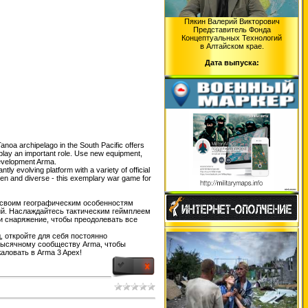
Пякин Валерий Викторович
Представитель Фонда
Концептуальных Технологий
в Алтайском крае.
Дата выпуска:
Tanoa archipelago in the South Pacific offers
 play an important role. Use new equipment,
 development Arma.
y evolving platform with a variety of official
pen and diverse - this exemplary war game for
я своим географическим особенностям
ий. Наслаждайтесь тактическим геймплеем
 и снаряжение, чтобы преодолевать все
 откройте для себя постоянно
тысячному сообществу Arma, чтобы
аловать в Arma 3 Apex!