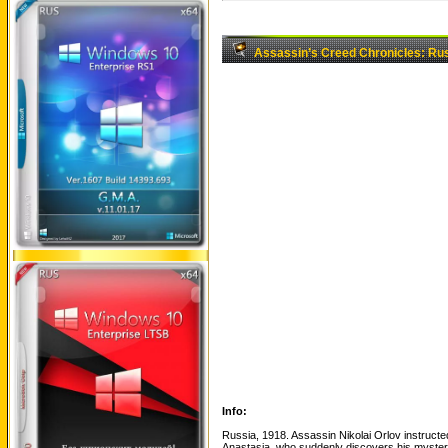
Assassin’s Creed Chronicles: R
Info:
Russia, 1918. Assassin Nikolai Orlov instructe
Anastasia, who suddenly discovers his myster