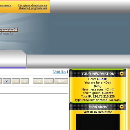
Связаться
Complaints|Preferences
Жалобы|Предпочтения
g in with uID
d login form
[
Add files
]
YOUR INFORMATION
Hello!
Guest
!
2
3
4
...
13
14
Next
You are here:
-Day
(
№0)
New messages: (0)
(
0
)
You're group:
Guests
Your IP:
216.73.216.226
Type browser:
chrome 131.0.0.0
Earth Alerts
Watsh in Real time