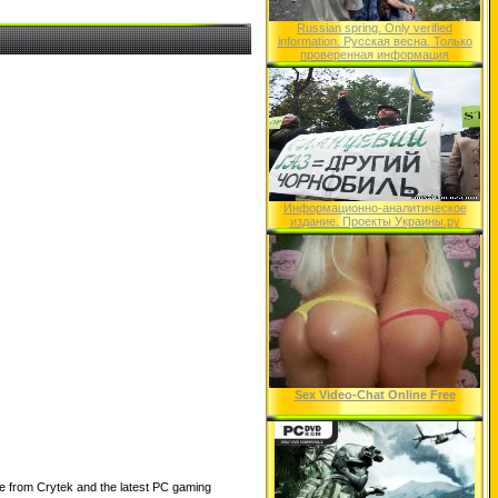
Russian spring. Only verified
information. Русская весна. Только
проверенная информация
Информационно-аналитическое
издание. Проекты Украины.ру
Sex Video-Chat Online Free
ne from Crytek and the latest PC gaming