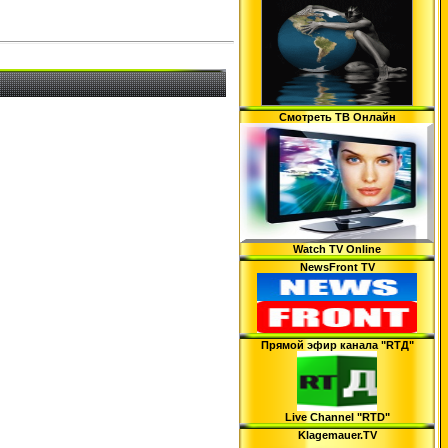
Смотреть ТВ Онлайн
Watch TV Online
NewsFront TV
Прямой эфир канала "RTД"
Live Channel "RTD"
Klagemauer.TV