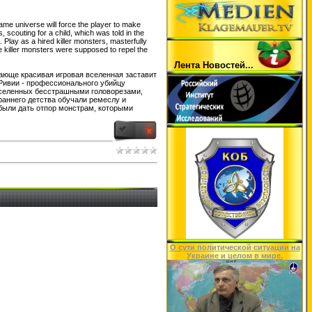
ame universe will force the player to make
 scouting for a child, which was told in the
 Play as a hired killer monsters, masterfully
e killer monsters were supposed to repel the
Лента Hовостей...
сающе красивая игровая вселенная заставит
 Ривии - профессионального убийцу
населенных бесстрашными головорезами,
раннего детства обучали ремеслу и
были дать отпор монстрам, которыми
O сути политической ситуации на
Украине и целом в мире.