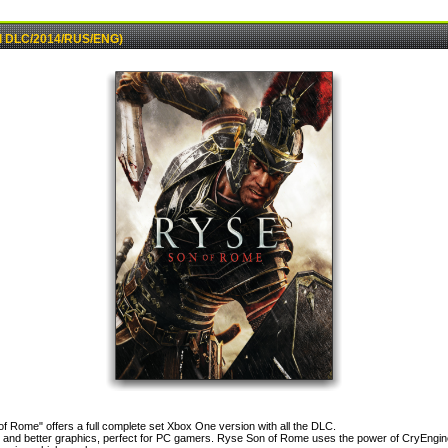
ll DLC/2014/RUS/ENG)
of Rome" offers a full complete set Xbox One version with all the DLC.
ion and better graphics, perfect for PC gamers. Ryse Son of Rome uses the power of CryEngi