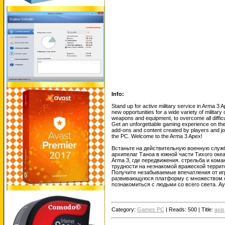
Info:
Stand up for active military service in Arma 3 
new opportunities for a wide variety of milita
weapons and equipment, to overcome all difficul
Get an unforgettable gaming experience on the P
add-ons and content created by players and jo
the PC. Welcome to the Arma 3 Apex!
Встаньте на действительную военную служб
архипелаг Таноа в южной части Тихого ок
Arma 3, где передвижения. стрельба и ком
трудности на незнакомой вражеской террит
Получите незабываемые впечатления от игр
развивающуюся платформу с множеством о
познакомиться с людьми со всего света. Ау
Category:
Games PC
|
Reads:
500
|
Title:
axis