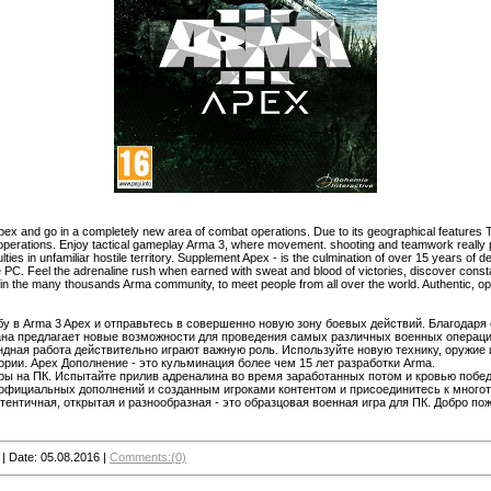
Apex and go in a completely new area of ​​combat operations. Due to its geographical features 
ry operations. Enjoy tactical gameplay Arma 3, where movement. shooting and teamwork really
ties in unfamiliar hostile territory. Supplement Apex - is the culmination of over 15 years of
C. Feel the adrenaline rush when earned with sweat and blood of victories, discover constantl
in the many thousands Arma community, to meet people from all over the world. Authentic, o
у в Arma 3 Apex и отправьтесь в совершенно новую зону боевых действий. Благодар
еана предлагает новые возможности для проведения самых различных военных операц
андная работа действительно играют важную роль. Используйте новую технику, оружие
ории. Apex Дополнение - это кульминация более чем 15 лет разработки Arma.
ы на ПК. Испытайте прилив адреналина во время заработанных потом и кровью побед,
фициальных дополнений и созданным игроками контентом и присоединитесь к много
тентичная, открытая и разнообразная - это образцовая военная игра для ПК. Добро пож
|
Date:
05.08.2016
|
Comments:(0)