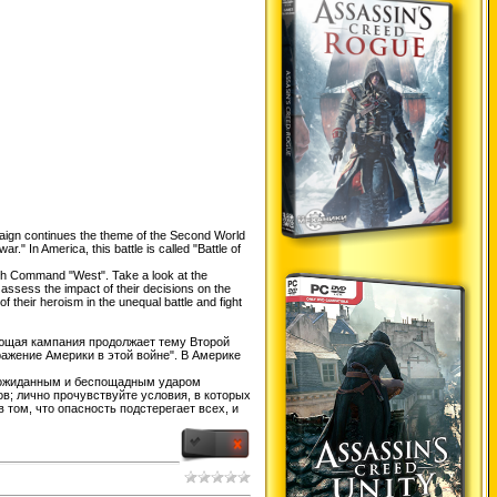
aign continues the theme of the Second World
r." In America, this battle is called "Battle of
igh Command "West". Take a look at the
d assess the impact of their decisions on the
f their heroism in the unequal battle and fight
ающая кампания продолжает тему Второй
ражение Америки в этой войне". В Америке
неожиданным и беспощадным ударом
в; лично прочувствуйте условия, в которых
том, что опасность подстерегает всех, и