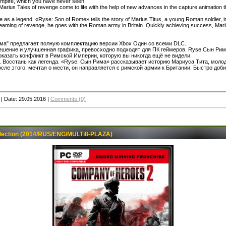
Empire, which you have never seen.
arius Tales of revenge come to life with the help of new advances in the capture animation that
ise as a legend. «Ryse: Son of Rome» tells the story of Marius Titus, a young Roman soldier, in
at, dreaming of revenge, he goes with the Roman army in Britain. Quickly achieving success, M
има" предлагает полную комплектацию версии Xbox Один со всеми DLC.
ешение и улучшенная графика, превосходно подходят для ПК геймеров. Ryse Сын Рима
оказать конфликт в Римской Империи, которую вы никогда ещё не видели.
. Восстань как легенда. «Ryse: Сын Рима» рассказывает историю Мариуса Тита, молодо
После этого, мечтая о мести, он направляется с римской армии к Британии. Быстро до
|
Date:
29.05.2016
|
Comments:(0)
llection (2014/RUS/ENG/MULTi8-PLAZA)