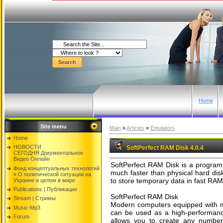
Home
Site menu
Main
»
Articles
»
Emulators
Home
НОВОСТИ
SoftPerfect RAM Disk 4.0.4
СЕГОДНЯ:Документальнoе
Видео Oнлайн
SoftPerfect RAM Disk is a program 
Фонд концептуальных технологий
much faster than physical hard dis
» O политической ситуации на
to store temporary data in fast RAM
Украине и целом в мире
Publications | Публикации
SoftPerfect RAM Disk
Stream | Стримы
Modern computers equipped with mo
Music-Mp3
can be used as a high-performance
Forum
allows you to create any number 