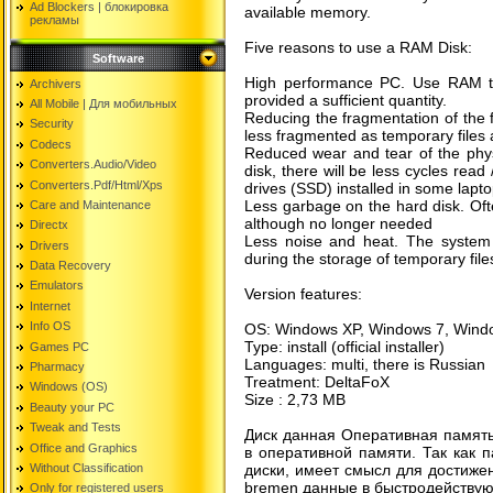
Ad Blockers | блокировкa
available memory.
рекламы
Five reasons to use a RAM Disk:
Software
High performance PC. Use RAM to
Archivers
provided a sufficient quantity.
All Mobile | Для мобильных
Reducing the fragmentation of the fi
Security
less fragmented as temporary files a
Codecs
Reduced wear and tear of the physi
Converters.Audio/Video
disk, there will be less cycles read 
Converters.Pdf/Html/Xps
drives (SSD) installed in some lapto
Less garbage on the hard disk. Ofte
Care and Maintenance
although no longer needed
Directx
Less noise and heat. The system w
Drivers
during the storage of temporary file
Data Recovery
Emulators
Version features:
Internet
Info OS
OS: Windows XP, Windows 7, Wind
Type: install (official installer)
Games PC
Languages: multi, there is Russian
Pharmacy
Treatment: DeltaFoX
Windows (OS)
Size : 2,73 MB
Beauty your PC
Tweak and Tests
Диск данная Оперативная память
Office and Graphics
в оперативной памяти. Так как 
Without Classification
диски, имеет смысл для достиже
bremen данные в быстродейству
Only for registered users