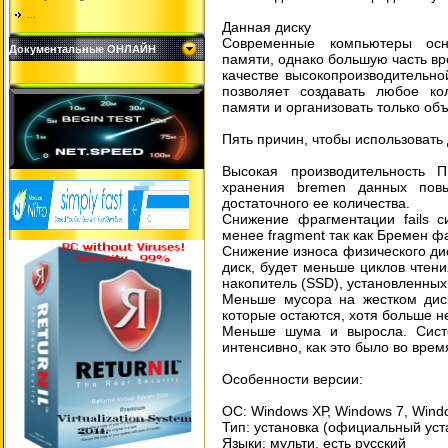
...
Данная диску
Современные компьютеры осн
Документальные ОНЛАЙН
памяти, однако большую часть вр
качестве высокопроизводительно
позволяет создавать любое ко
памяти и организовать только об
Пять причин, чтобы использовать
Высокая производительность 
хранения bremen данных повы
достаточного ее количества.
Снижение фрагментации fails с
менее fragment так как Бремен ф
Снижение износа физического ди
диск, будет меньше циклов чтени
накопитель (SSD), установленных
Меньше мусора на жестком дис
которые остаются, хотя больше н
Меньше шума и выросла. Систе
интенсивно, как это было во вре
Особенности версии:
ОС: Windows ХР, Windows 7, Wind
Тип: установка (официальный ус
Языки: мульти, есть русский