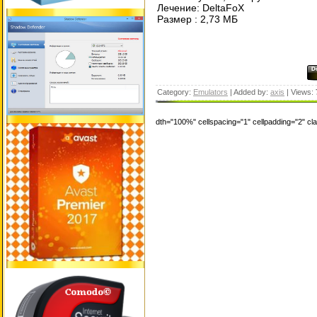
Лечение: DeltaFoX
Размер : 2,73 МБ
Category:
Emulators
| Added by:
axis
| Views:
dth="100%" cellspacing="1" cellpadding="2" c