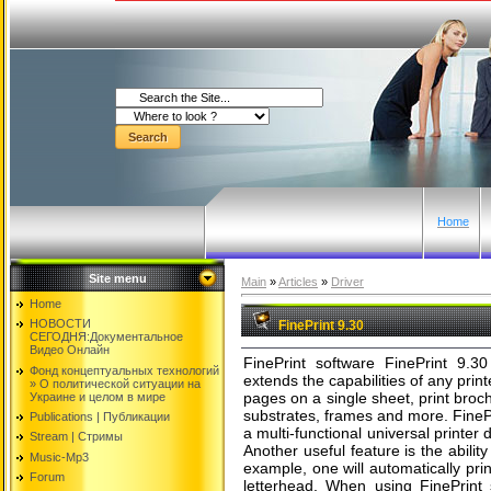
Home
Site menu
Main
»
Articles
»
Driver
Home
НОВОСТИ
FinePrint 9.30
СЕГОДНЯ:Документальнoе
Видео Oнлайн
FinePrint software FinePrint 9.30 
Фонд концептуальных технологий
extends the capabilities of any prin
» O политической ситуации на
pages on a single sheet, print broch
Украине и целом в мире
substrates, frames and more. FinePri
Publications | Публикации
a multi-functional universal printer d
Stream | Стримы
Another useful feature is the ability
Music-Mp3
example, one will automatically prin
Forum
letterhead. When using FinePrint s