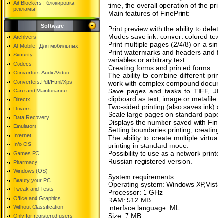
Ad Blockers | блокировкa
time, the overall operation of the pr
рекламы
Main features of FinePrint:
Software
Print preview with the ability to de
Modes save ink: convert colored tex
Archivers
Print multiple pages (2/4/8) on a si
All Mobile | Для мобильных
Print watermarks and headers and foo
Security
variables or arbitrary text.
Codecs
Creating forms and printed forms.
Converters.Audio/Video
The ability to combine different pri
Converters.Pdf/Html/Xps
work with complex compound docu
Save pages and tasks to TIFF, J
Care and Maintenance
clipboard as text, image or metafile.
Directx
Two-sided printing (also saves ink)
Drivers
Scale large pages on standard pape
Data Recovery
Displays the number saved with Fin
Emulators
Setting boundaries printing, creatin
Internet
The ability to create multiple virtua
Info OS
printing in standard mode.
Possibility to use as a network print
Games PC
Russian registered version.
Pharmacy
Windows (OS)
System requirements:
Beauty your PC
Operating system: Windows XP,Vista
Tweak and Tests
Processor: 1 GHz
Office and Graphics
RAM: 512 MB
Without Classification
Interface language: ML
Size: 7 MB
Only for registered users