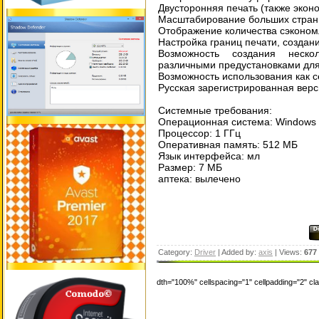
Двусторонняя печать (также эконо
Масштабирование больших страни
Отображение количества сэконом
Настройка границ печати, создан
Возможность создания неско
различными предустановками для
Возможность использования как с
Русская зарегистрированная верс
Системные требования:
Операционная система: Windows ХР
Процессор: 1 ГГц
Оперативная память: 512 МБ
Язык интерфейса: мл
Размер: 7 МБ
аптека: вылечено
Category:
Driver
| Added by:
axis
| Views:
677
dth="100%" cellspacing="1" cellpadding="2" c