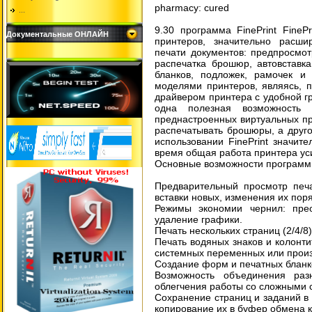
pharmacy: cured
...
9.30 программа FinePrint Fine
Документальные ОНЛАЙН
принтеров, значительно расш
печати документов: предпросмот
распечатка брошюр, автовставк
бланков, подложек, рамочек и 
моделями принтеров, являясь, 
драйвером принтера с удобной г
одна полезная возможность 
преднастроенных виртуальных пр
распечатывать брошюры, а друго
использовании FinePrint значит
время общая работа принтера ус
Основные возможности программы
Предварительный просмотр печ
вставки новых, изменения их поря
Режимы экономии чернил: прео
удаление графики.
Печать нескольких страниц (2/4/8
Печать водяных знаков и колонти
системных переменных или произ
Создание форм и печатных бланк
Возможность объединения ра
облегчения работы со сложными 
Сохранение страниц и заданий в
копирование их в буфер обмена к