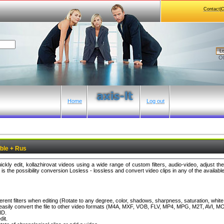
Contact|
Lo
Ol
Home
Log out
ble + Rus
ickly edit, kollazhirovat videos using a wide range of custom filters, audio-video, adjust t
is the possibility conversion Losless - lossless and convert video clips in any of the availabl
erent filters when editing (Rotate to any degree, color, shadows, sharpness, saturation, white 
er to easily convert the file to other video formats (M4A, MXF, VOB, FLV, MP4, MPG, M2T, AVI,
HD.
dit.