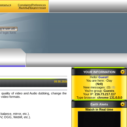
Связаться
Complaints|Preferences
Жалобы|Предпочтения
g in with uID
d login form
YOUR INFORMATION
Hello!
Guest
!
You are here:
-Day
09.08.2026
(
№0)
New messages: (0)
(
0
)
You're group:
Guests
he quality of video and Audio dubbing, change the
Your IP:
216.73.217.117
e video formats.
Type browser:
chrome 131.0.0.0
Earth Alerts
Watsh in Real time
balance, mirror, etc.).
 MOV, OGG, WebM, etc.).