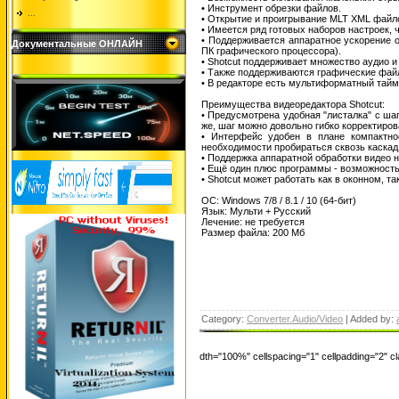
• Инструмент обрезки файлов.
...
• Открытие и проигрывание MLT XML файло
• Имеется ряд готовых наборов настроек,
• Поддерживается аппаратное ускорение 
Документальные ОНЛАЙН
ПК графического процессора).
• Shotcut поддерживает множество аудио и
• Также поддерживаются графические фай
• В редакторе есть мультиформатный тайм
Преимущества видеоредактора Shotcut:
• Предусмотрена удобная "листалка" с ша
же, шаг можно довольно гибко корректиров
• Интерфейс удобен в плане компактно
необходимости пробираться сквозь каскад 
• Поддержка аппаратной обработки видео 
• Ещё один плюс программы - возможность
• Shotcut может работать как в оконном, 
ОС: Windows 7/8 / 8.1 / 10 (64-бит)
Язык: Мульти + Русский
Лечение: не требуется
Размер файла: 200 Мб
Category:
Converter.Audio/Video
| Added by:
dth="100%" cellspacing="1" cellpadding="2" 