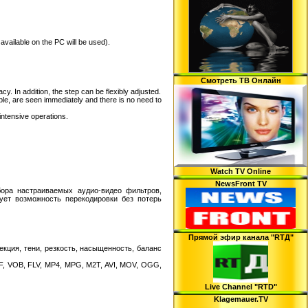
vailable on the PC will be used).
Смотреть ТВ Онлайн
cy. In addition, the step can be flexibly adjusted.
able, are seen immediately and there is no need to
intensive operations.
Watch TV Online
NewsFront TV
бора настраиваемых аудио-видео фильтров,
ует возможность перекодировки без потерь
Прямой эфир канала "RTД"
кция, тени, резкость, насыщенность, баланс
F, VOB, FLV, MP4, MPG, M2T, AVI, MOV, OGG,
Live Channel "RTD"
Klagemauer.TV