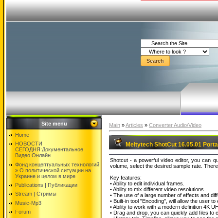
Site menu
Main
»
Articles
»
Converter.Audio/Video
Home
НОВОСТИ
Meltytech ShotCut 16.05.01 Porta
СЕГОДНЯ:Документальнoе
Видео Oнлайн
Shotcut - a powerful video editor, you can qu
Фонд концептуальных технологий
volume, select the desired sample rate. There 
» O политической ситуации на
Украине и целом в мире
Key features:
• Ability to edit individual frames.
Publications | Публикации
• Ability to mix different video resolutions.
Stream | Стримы
• The use of a large number of effects and diff
• Built-in tool "Encoding", will allow the us
Music-Mp3
• Ability to work with a modern definition 4K U
Forum
• Drag and drop, you can quickly add files to e