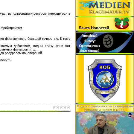
будут использоваться ресурсы имеющегося в
Лента Hовостей...
, фреймрейтом.
ния фрагментов с большой точностью. К тому
еняемым действием, видны сразу же и нет
ляемых фильтров и т.д.
яда ресурсоёмких операций.
область.
O сути политической ситуации на
Украине и целом в мире.