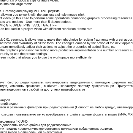
tate of chronological clips or add a video.
eos into one large movie.
s. Creating and playing MLT XML playlists.
llowing you to work with the app just a simple mouse click.
f video (in this case to perform some operations demanding graphics processing resources a
rmats and codecs - Use more than 5 dozen codecs.
 of BMP, GIF, JPEG, PNG, SVG, TGA, TIFF.
an be used in a project video with different resolution, frame rate.
ault 0.01 seconds. It allows you to make the right choice for editing fragments with great accura
actness and availability of all the tools. The changes caused by the action of the next applic
an immediately adjust their actions to adjust the properties of added filters, etc.
e graphics processor, facilitating more productive implementation of a number of resource-
tunity to use the preset settings.
creen mode that allows you to use the workspace more efficiently.
ляет быстро редактировать, коллажировать видеоролики с помощью широкого на
рядов, изменять громкость, выбирать желаемую частоту дискретизации. Присутств
вания видеоклипов в любой из доступных видеоформатов.
кадров.
ений видео.
ов и различных фильтров при редактировании (Поворот на любой градус, цветокорре
позволит пользователю легко преобразовать файл в другие форматы видео (M4A, MX
зрешением 4K UHD.
ро добавлять новые файлы для редактирования.
олит видеть хронологическое состояние ролика или добавленных роликов.
ывков видео в один большой видеофильм.