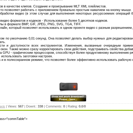
в в качестве клипов. Создание и проигрывание MLT XML плейлистов.
 что позволяет работать с приложением буквально простым нажатием на кнопку мыши.
обработки видео (в этом случае для выполнения некоторых ресурсоемких операций 
 видео форматов и кодеков - Использование более 5 десятков кодеков.
лы в формате BMP, GIF, JPEG, PNG, SVG, TGA, TIFF.
лайн, который позволяет использовать в одном проекте видео с разным разрешением
гом по умолчанию 0,01 секунд. Она позволяет делать выбор нужных для редактирова
ать.
сти и доступности всех инструментов. Изменения, вызванные очередным прим
окон. Также можно сразу корректировать свои действия, подстраивать свойства добав
на GPU - графическим процессором, способствуя более продуктивному выполнению р
 использовать заготовки настроек.
так и в полноэкранном режиме, что позволяет более эффективно использовать рабочую 
axis
| Views:
567
| Downl.:
338
| Comments:
0
| Rating:
0.0
/
0
class="commTable">