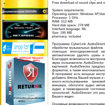
Free download of sound clips and m
...
System requirements:
Документальные ОНЛАЙН
Operating system: Windows XP,Vist
Processor: 1 GHz
RAM: 512 MB
Hard disk space: 278 MB
Interface language: ML
Size: 195 MB
pharmacy: included
Программа CyberLink AudioDirec
обработки музыкальных файлов. 
помощью многодорожечной зап
автоматически удалять шумы и
Благодаря возможности воспроиз
звука пользователи AudioDirecto
картинкой. AudioDirector предла
форматов, а также многоканально
В программе есть мощные инстр
добавить блеска Вашей музыке и 
много-использованием треков
микшера, обогатите аудио авто
аудио в первозданном состояни
технологий. AudioDirector это ре
Вашего видео.
Основные возможности программы