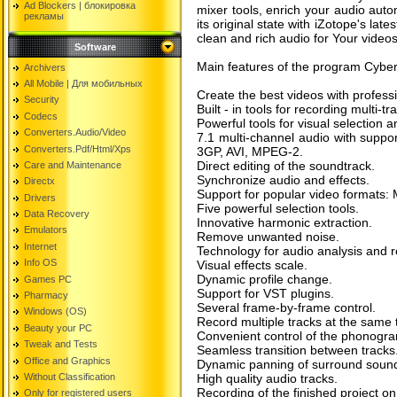
Ad Blockers | блокировкa
mixer tools, enrich your audio auto
рекламы
its original state with iZotope's late
clean and rich audio for Your videos
Software
Main features of the program Cyber
Archivers
All Mobile | Для мобильных
Create the best videos with profess
Security
Built - in tools for recording multi-t
Codecs
Powerful tools for visual selection a
Converters.Audio/Video
7.1 multi-channel audio with suppo
Converters.Pdf/Html/Xps
3GP, AVI, MPEG-2.
Direct editing of the soundtrack.
Care and Maintenance
Synchronize audio and effects.
Directx
Support for popular video formats
Drivers
Five powerful selection tools.
Data Recovery
Innovative harmonic extraction.
Emulators
Remove unwanted noise.
Internet
Technology for audio analysis and r
Info OS
Visual effects scale.
Dynamic profile change.
Games PC
Support for VST plugins.
Pharmacy
Several frame-by-frame control.
Windows (OS)
Record multiple tracks at the same 
Beauty your PC
Convenient control of the phonogr
Tweak and Tests
Seamless transition between tracks
Office and Graphics
Dynamic panning of surround soun
Without Classification
High quality audio tracks.
Recording of the finished project o
Only for registered users