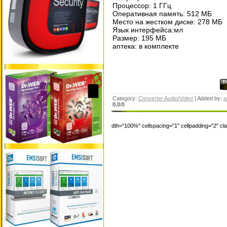
Процессор: 1 ГГц
Оперативная память: 512 МБ
Место на жестком диске: 278 МБ
Язык интерфейса:мл
Размер: 195 МБ
аптека: в комплекте
Category:
Converter.Audio/Video
| Added by:
a
0.0
/
0
dth="100%" cellspacing="1" cellpadding="2" c