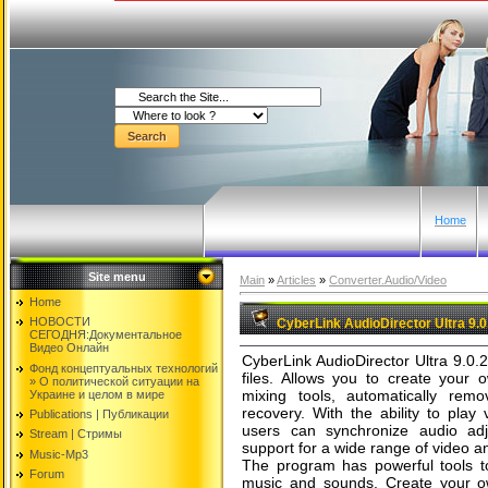
Home
Site menu
Main
»
Articles
»
Converter.Audio/Video
Home
НОВОСТИ
CyberLink AudioDirector Ultra 9.0
СЕГОДНЯ:Документальнoе
Видео Oнлайн
CyberLink AudioDirector Ultra 9.0.
Фонд концептуальных технологий
files. Allows you to create your 
» O политической ситуации на
mixing tools, automatically rem
Украине и целом в мире
recovery. With the ability to play 
Publications | Публикации
users can synchronize audio adju
Stream | Стримы
support for a wide range of video an
Music-Mp3
The program has powerful tools 
Forum
music and sounds. Create your ow