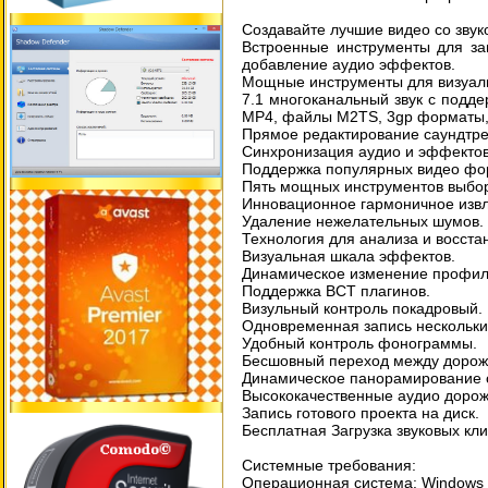
Создавайте лучшие видео со зву
Встроенные инструменты для зап
добавление аудио эффектов.
Мощные инструменты для визуаль
7.1 многоканальный звук с подде
МР4, файлы M2TS, 3gp форматы, 
Прямое редактирование саундтре
Синхронизация аудио и эффектов
Поддержка популярных видео фор
Пять мощных инструментов выбо
Инновационное гармоничное изв
Удаление нежелательных шумов.
Технология для анализа и восста
Визуальная шкала эффектов.
Динамическое изменение профил
Поддержка ВСТ плагинов.
Визульный контроль покадровый.
Одновременная запись нескольки
Удобный контроль фонограммы.
Бесшовный переход между дорож
Динамическое панорамирование о
Высококачественные аудио дорож
Запись готового проекта на диск.
Бесплатная Загрузка звуковых кли
Системные требования:
Операционная система: Windows ХР