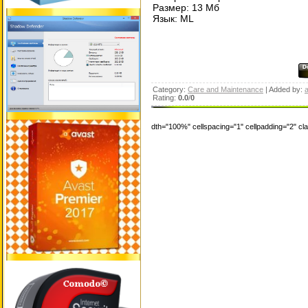
Размер: 13 Мб
Язык: ML
Category:
Care and Maintenance
| Added by:
a
Rating:
0.0
/
0
dth="100%" cellspacing="1" cellpadding="2" c