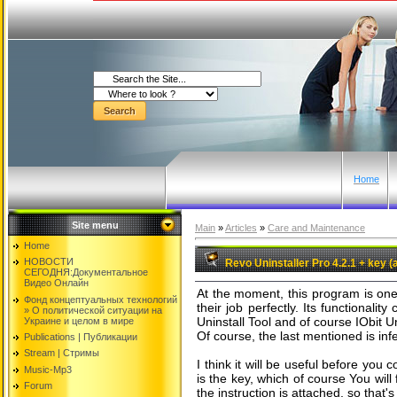
Home
Site menu
Main
»
Articles
»
Care and Maintenance
Home
НОВОСТИ
Revo Uninstaller Pro 4.2.1 + key (a
СЕГОДНЯ:Документальнoе
Видео Oнлайн
At the moment, this program is one 
Фонд концептуальных технологий
their job perfectly. Its functionali
» O политической ситуации на
Uninstall Tool and of course IObit 
Украине и целом в мире
Of course, the last mentioned is infer
Publications | Публикации
Stream | Стримы
I think it will be useful before you 
Music-Mp3
is the key, which of course You will
Forum
the instruction is attached, so that's 