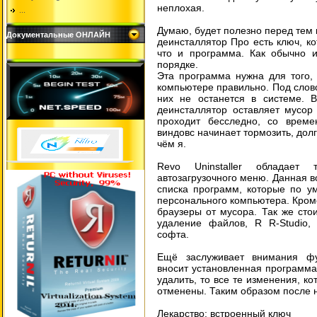
неплохая.
...
Думаю, будет полезно перед тем к
Документальные ОНЛАЙН
деинсталлятор Про есть ключ, к
что и программа. Как обычно и
порядке.
Эта программа нужна для того,
компьютере правильно. Под слово
них не останется в системе. В
деинсталлятор оставляет мусор
проходит бесследно, со времен
виндовс начинает тормозить, дол
чём я.
Revo Uninstaller обладает
автозагрузочного меню. Данная в
списка программ, которые по у
персонального компьютера. Кроме
браузеры от мусора. Так же стои
удаление файлов, R R-Studio, 
софта.
Ещё заслуживает внимания фу
вносит установленная программа 
удалить, то все те изменения, ко
отменены. Таким образом после н
Лекарство: встроенный ключ