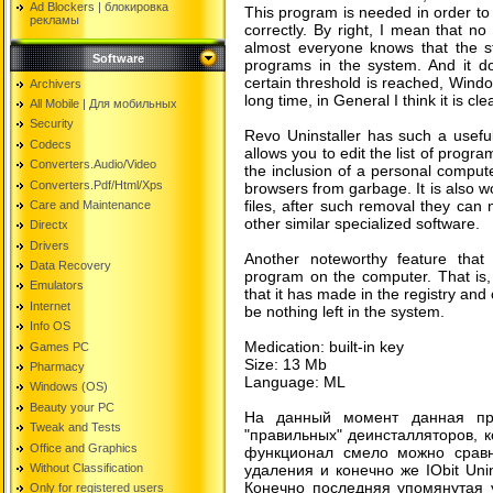
Ad Blockers | блокировкa
This program is needed in order to
рекламы
correctly. By right, I mean that no 
almost everyone knows that the s
Software
programs in the system. And it d
certain threshold is reached, Wind
Archivers
long time, in General I think it is cl
All Mobile | Для мобильных
Security
Revo Uninstaller has such a useful
Codecs
allows you to edit the list of progr
Converters.Audio/Video
the inclusion of a personal computer
Converters.Pdf/Html/Xps
browsers from garbage. It is also wo
files, after such removal they can 
Care and Maintenance
other similar specialized software.
Directx
Drivers
Another noteworthy feature that
Data Recovery
program on the computer. That is, 
Emulators
that it has made in the registry and o
Internet
be nothing left in the system.
Info OS
Medication: built-in key
Games PC
Size: 13 Mb
Pharmacy
Language: ML
Windows (OS)
Beauty your PC
На данный момент данная пр
Tweak and Tests
"правильных" деинсталляторов, 
Office and Graphics
функционал смело можно сравн
Without Classification
удаления и конечно же IObit Uni
Конечно последняя упомянутая 
Only for registered users