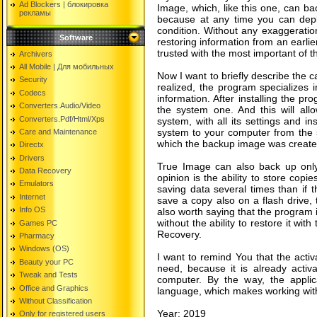
Ad Blockers | блокировкa
Image, which, like this one, can ba
рекламы
because at any time you can deplo
condition. Without any exaggerati
Software
restoring information from an earlie
trusted with the most important of 
Archivers
All Mobile | Для мобильных
Now I want to briefly describe the c
Security
realized, the program specializes i
Codecs
information. After installing the p
Converters.Audio/Video
the system one. And this will al
Converters.Pdf/Html/Xps
system, with all its settings and i
system to your computer from the sa
Care and Maintenance
which the backup image was create
Directx
Drivers
True Image can also back up only 
Data Recovery
opinion is the ability to store copie
Emulators
saving data several times than if 
Internet
save a copy also on a flash drive, t
Info OS
also worth saying that the program i
without the ability to restore it wit
Games PC
Recovery.
Pharmacy
Windows (OS)
I want to remind You that the acti
Beauty your PC
need, because it is already activa
Tweak and Tests
computer. By the way, the applica
Office and Graphics
language, which makes working with
Without Classification
Year: 2019
Only for registered users