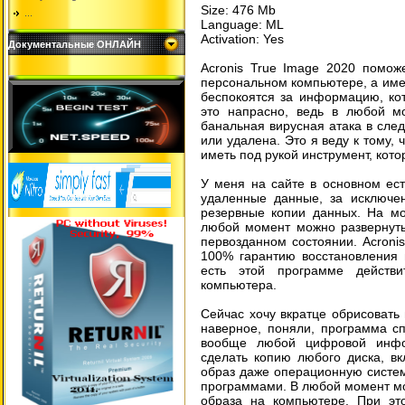
Size: 476 Mb
...
Language: ML
Activation: Yes
Документальные ОНЛАЙН
Acronis True Image 2020 помож
персональном компьютере, а име
беспокоятся за информацию, кот
это напрасно, ведь в любой мо
банальная вирусная атака в сле
или удалена. Это я веду к тому,
иметь под рукой инструмент, кото
У меня на сайте в основном ест
удаленные данные, за исключен
резервные копии данных. На мо
любой момент можно развернуть
первозданном состоянии. Acronis
100% гарантию восстановления 
есть этой программе действ
компьютера.
Сейчас хочу вкратце обрисовать
наверное, поняли, программа с
вообще любой цифровой инфо
сделать копию любого диска, вк
образ даже операционную систем
программами. В любой момент мо
образа на компьютере. При эт