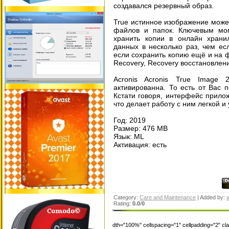
создавался резервный образ.
True истинное изображение може
файлов и папок. Ключевым мом
хранить копии в онлайн храни
данных в несколько раз, чем ес
если сохранить копию ещё и на ф
Recovery, Recovery восстановлени
Acronis Acronis True Image
активированна. То есть от Вас 
Кстати говоря, интерфейс прило
что делает работу с ним легкой и
Год: 2019
Размер: 476 MB
Язык: ML
Активация: есть
Category:
Care and Maintenance
| Added by:
a
Rating:
0.0
/
0
dth="100%" cellspacing="1" cellpadding="2" c