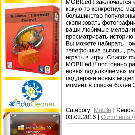
MOBILedit заключается в
какую то конкретную ма
большинство популярны
скопировать фотографии
ваши любимые мелодии,
просматривать историю
Вы можете набирать но
телефонные вызовы, ред
играть в игры. Список 
MOBILedit! постоянно р
новых подключаемых мо
поддержки новых модел
момент в списке более 
Category:
Mobile
|
Reads
03.02.2016
|
Comments:(