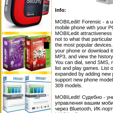
Info:
MOBILedit! Forensic - a u
mobile phone with your PC
MOBILedit attractiveness li
not to what that particula
the most popular devices.
your phone or download it 
MP3, and view the histor
You can dial, send SMS, r
list and play games. List 
expanded by adding new p
support new phone models 
309 models.
MOBILedit! Судебно - у
управления вашим моб
через Bluetooth, ИК-пор