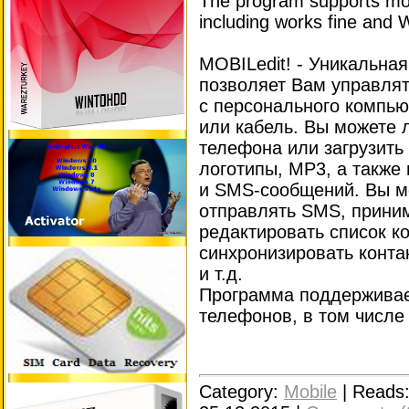
The program supports mo
including works fine and 
MOBILedit! - Уникальна
позволяет Вам управля
с персонального компьют
или кабель. Вы можете 
телефона или загрузить
логотипы, MP3, а также
и SMS-сообщений. Вы м
отправлять SMS, прини
редактировать список ко
синхронизировать конта
и т.д.
Программа поддерживае
телефонов, в том числе 
Category:
Mobile
|
Reads