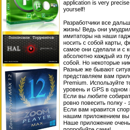
application is very precise
yourself!
Разработчики все даль
жизнь! Ведь они умудри
имитаторы на наши гадж
носить с собой карты, ф
самое они сделали и с 
абсолютно каждый из пу
собой. Но некоторые ник
Разные же бывают ситуа
представляем вам прил
Premium. Используйте т
уровень и GPS в одном
Если вы любите собират
ровно повесить полку -
Если вам нравится спор
нашим приложением вы н
Наше приложение очень 
попробуйте сами!