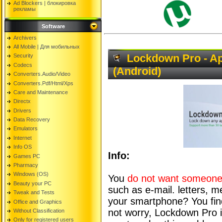
Ad Blockers | блокировкa
рекламы
Software
Archivers
All Mobile | Для мобильных
Lockdown Pro - A
Security
Codecs
(Android)
Converters.Audio/Video
Converters.Pdf/Html/Xps
Care and Maintenance
Directx
Drivers
Data Recovery
Emulators
Internet
Info OS
Info:
Games PC
Pharmacy
Windows (OS)
You
do not want someone 
Beauty your PC
such as e-mail. letters, 
Tweak and Tests
your smartphone? You find 
Office and Graphics
not worry, Lockdown Pro is
Without Classification
Only for registered users