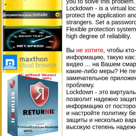
you to solve this problem.
...
Lockdown - is a virtual loc
protect the application an
Документальные ОНЛАЙН
strangers. Set a password,
Flexible protection system
high degree of reliability.
Вы
не хотите
, чтобы кт
информацию, такую ​​как
видео ... на Вашем сма
какие-либо меры? Не пе
замечательное приложе
проблему.
Lockdown - это виртуаль
позволит надежно защи
информацию от посторо
и настройте политику бе
защиты и несколько вар
высокую степень надежн