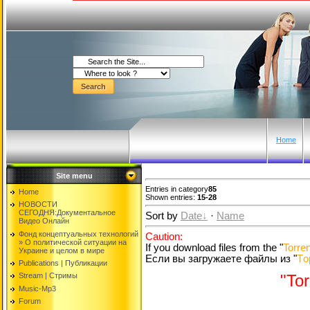
Home
Site menu
Entries in category
85
Home
Shown entries:
15-28
НОВОСТИ
СЕГОДНЯ:Документальнoе
Sort by
Date
·
Name
Видео Oнлайн
Фонд концептуальных технологий
Caution:
» O политической ситуации на
If you download files from the "
Torren
Украине и целом в мире
Если вы загружаете файлы из "
Tо
Publications | Публикации
Stream | Стримы
"Tor
Music-Mp3
Forum