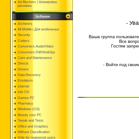
Ad Blockers | блокировкa
рекламы
Software
- Ув
Archivers
All Mobile | Для мобильных
Security
Ваша группа пользовате
Codecs
Все вопр
Гостям запре
Converters.Audio/Video
Converters.Pdf/Html/Xps
Care and Maintenance
Directx
- Войти под свои
Drivers
Data Recovery
Emulators
Internet
Info OS
Games PC
Pharmacy
Windows (OS)
Beauty your PC
Tweak and Tests
Office and Graphics
Without Classification
Only for registered users