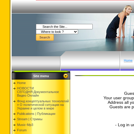
Home
Site menu
Home
НОВОСТИ
СЕГОДНЯ:Документальнoе
Guest
Видео Oнлайн
Your user group 
Фонд концептуальных технологий
Address all yo
» O политической ситуации на
Guests are p
Украине и целом в мире
Publications | Публикации
Stream | Стримы
- Log in 
Music-Mp3
Forum