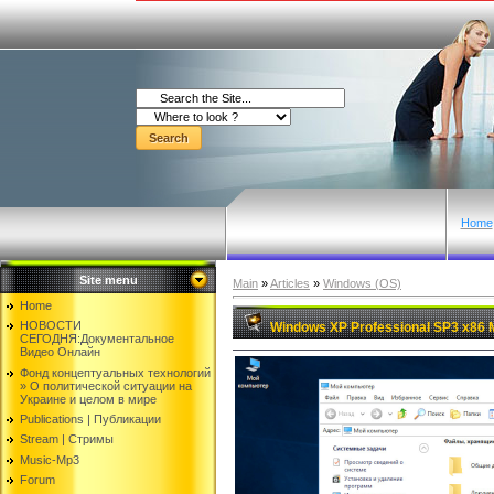
Home
Site menu
Main
»
Articles
»
Windows (OS)
Home
НОВОСТИ
Windows XP Professional SP3 x86 Mi
СЕГОДНЯ:Документальнoе
Видео Oнлайн
Фонд концептуальных технологий
» O политической ситуации на
Украине и целом в мире
Publications | Публикации
Stream | Стримы
Music-Mp3
Forum