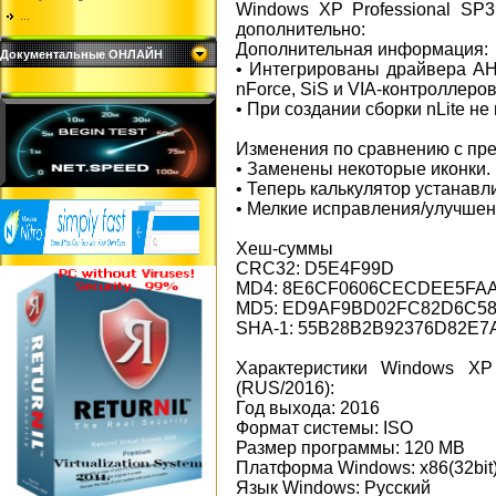
Windows XP Professional SP3 
...
дополнительно:
Дополнительная информация:
Документальные ОНЛАЙН
• Интегрированы драйвера AHCI
nForce, SiS и VIA-контроллеров
• При создании сборки nLite не
Изменения по сравнению с пре
• Заменены некоторые иконки.
• Теперь калькулятор устанавл
• Мелкие исправления/улучшен
Хеш-суммы
CRC32: D5E4F99D
MD4: 8E6CF0606CECDEE5FA
MD5: ED9AF9BD02FC82D6C5
SHA-1: 55B28B2B92376D82E
Характеристики Windows XP 
(RUS/2016):
Год выхода: 2016
Формат системы: ISO
Размер программы: 120 MB
Платформа Windows: x86(32bit
Язык Windows: Русский