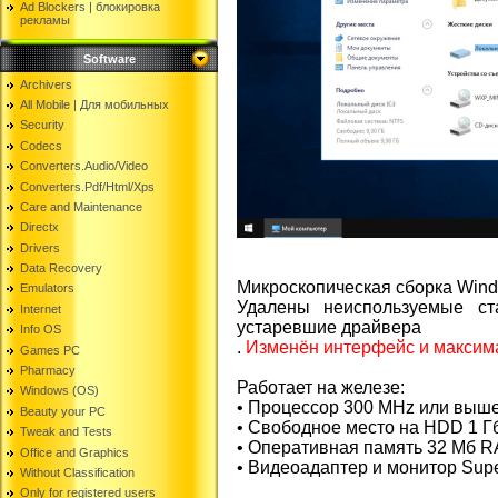
Ad Blockers | блокировкa
рекламы
Software
Archivers
All Mobile | Для мобильных
Security
Codecs
Converters.Audio/Video
Converters.Pdf/Html/Xps
Care and Maintenance
Directx
Drivers
Data Recovery
Микроскопическая сборка Win
Emulators
Удалены неиспользуемые ст
Internet
устаревшие драйвера
Info OS
.
Изменён интерфейс и максим
Games PC
Pharmacy
Работает на железе:
Windows (OS)
• Процессор 300 MHz или выш
Beauty your PC
• Свободное место на HDD 1 Г
Tweak and Tests
• Оперативная память 32 Мб 
Office and Graphics
• Видеоадаптер и монитор Sup
Without Classification
Only for registered users