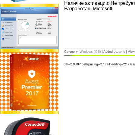
Наличие активации: Не требуе
Разработан: Microsoft
Category:
Windows (OS)
| Added by:
axis
| View
dth="100%" cellspacing="1" cellpadding="2" cl