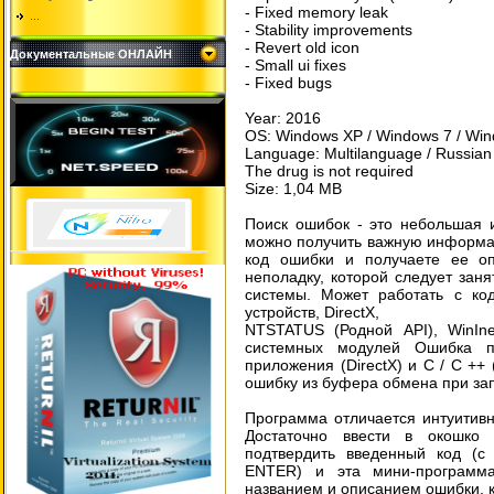
- Fixed memory leak
...
- Stability improvements
- Revert old icon
Документальные ОНЛАЙН
- Small ui fixes
- Fixed bugs
Year: 2016
OS: Windows XP / Windows 7 / Windo
Language: Multilanguage / Russian
The drug is not required
Size: 1,04 MB
Поиск ошибок - это небольшая 
можно получить важную информа
код ошибки и получаете ее оп
неполадку, которой следует зан
системы. Может работать с ко
устройств, DirectX,
NTSTATUS (Родной API), WinIn
системных модулей Ошибка п
приложения (DirectX) и С / С ++
ошибку из буфера обмена при зап
Программа отличается интуитив
Достаточно ввести в окошко
подтвердить введенный код (
ENTER) и эта мини-программ
названием и описанием ошибки, 