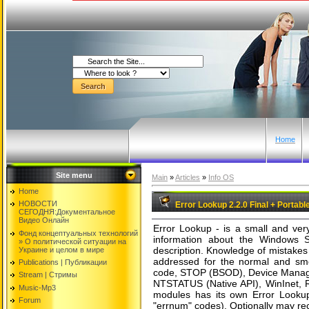
Home
Site menu
Main
»
Articles
»
Info OS
Home
НОВОСТИ
Error Lookup 2.2.0 Final + Portab
СЕГОДНЯ:Документальнoе
Видео Oнлайн
Error Lookup - is a small and very
Фонд концептуальных технологий
information about the Windows S
» O политической ситуации на
description. Knowledge of mistakes 
Украине и целом в мире
addressed for the normal and sm
Publications | Публикации
code, STOP (BSOD), Device Manage
Stream | Стримы
NTSTATUS (Native API), WinInet, RA
Music-Mp3
modules has its own Error Lookup
Forum
"errnum" codes). Optionally may rec