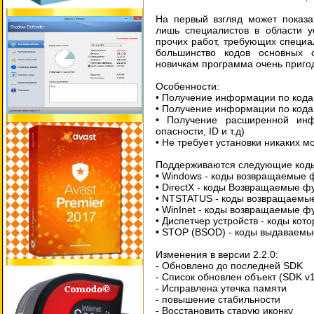
На первый взгляд может показа
лишь специалистов в области у
прочих работ, требующих специа
большинство кодов основных 
новичкам программа очень приго
Особенности:
• Получение информации по код
• Получение информации по кода
• Получение расширенной инф
опасности, ID и т.д)
• Не требует установки никаких м
Поддерживаются следующие коды
• Windows - коды возвращаемые фу
• DirectX - коды Возвращаемые фу
• NTSTATUS - коды возвращаемы
• WinInet - коды возвращаемые ф
• Диспетчер устройств - коды кот
• STOP (BSOD) - коды выдаваемы
Изменения в версии 2.2.0:
- Обновлено до последней SDK
- Список обновлен объект (SDK v
- Исправлена ​​утечка памяти
- повышение стабильности
- Восстановить старую иконку