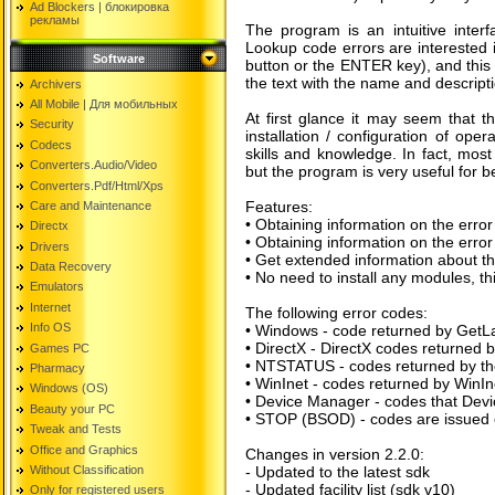
Ad Blockers | блокировкa
рекламы
The program is an intuitive inter
Lookup code errors are interested 
Software
button or the ENTER key), and this m
the text with the name and descripti
Archivers
All Mobile | Для мобильных
At first glance it may seem that thi
Security
installation / configuration of ope
Codecs
skills and knowledge. In fact, mos
Converters.Audio/Video
but the program is very useful for b
Converters.Pdf/Html/Xps
Features:
Care and Maintenance
• Obtaining information on the erro
Directx
• Obtaining information on the erro
Drivers
• Get extended information about the 
Data Recovery
• No need to install any modules, th
Emulators
Internet
The following error codes:
Info OS
• Windows - code returned by GetLa
• DirectX - DirectX codes returned b
Games PC
• NTSTATUS - codes returned by th
Pharmacy
• WinInet - codes returned by WinIne
Windows (OS)
• Device Manager - codes that Dev
Beauty your PC
• STOP (BSOD) - codes are issued o
Tweak and Tests
Office and Graphics
Changes in version 2.2.0:
Without Classification
- Updated to the latest sdk
- Updated facility list (sdk v10)
Only for registered users