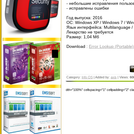
- небольшие исправления пользо
- исправлены ошибки
Год выпуска: 2016
ОС: Windows XP / Windows 7 / Windo
Язык интерфейса: Multilanguage /
Лекарство не требуется
Размер: 1,04 Мб
Download :
Error Lookup (Portable
Category:
Info OS
| Added by:
axis
| Views:
60
dth="100%" cellspacing="1" cellpadding="2" c