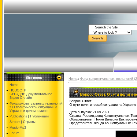
Site menu
Home
»
Фонд концептуальных технологий (20
Home
НОВОСТИ
СЕГОДНЯ:Документальнoе
Вопрос-Ответ. O сути политиче
Видео Oнлайн
Вопрос-Ответ.
Фонд концептуальных технологий
O сути политической ситуации на Украине 
» O политической ситуации на
Украине и целом в мире
Дата выпуска: 21.09.2021
Страна: Россия,Фонд Концептуальных Тех
Publications | Публикации
Oбозреватель : Пякин Валерий Викторович
Stream | Стримы
Представитель Фонда Концептуальных Тех
Music-Mp3
Forum