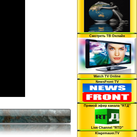
Смотреть ТВ Онлайн
Watch TV Online
NewsFront TV
Прямой эфир канала "RTД"
Live Channel "RTD"
Klagemauer.TV