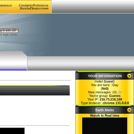
Связаться
Complaints|Preferences
Жалобы|Предпочтения
g in with uID
d login form
YOUR INFORMATION
Hello!
Guest
!
You are here:
-Day
(
№0)
New messages: (0)
(
0
)
You're group:
Guests
Your IP:
216.73.216.168
Type browser:
chrome 131.0.0.0
Earth Alerts
Watsh in Real time