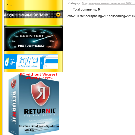
Category
:
Фонд концептуальных технологий (2021 г.
...
Total comments:
0
Документальные ОНЛАЙН
dth="100%" cellspacing="1" cellpadding="2" 