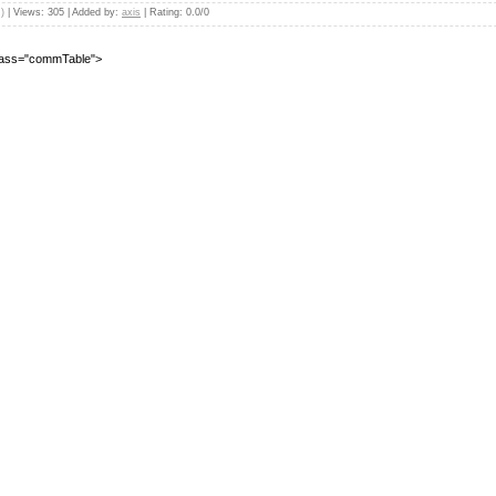
)
|
Views
:
305
|
Added by
:
axis
|
Rating
:
0.0
/
0
class="commTable">