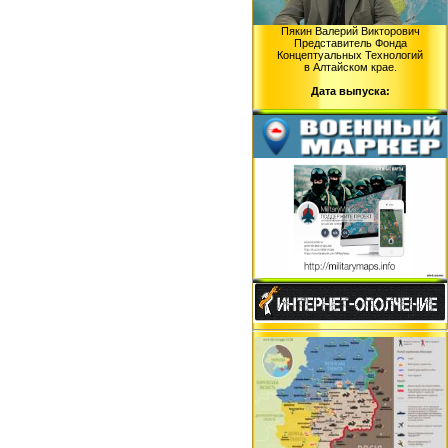
Пякин Валерий Викторович
Представитель Фонда
Концептуальных Технологий
в Алтайском крае.
Дата выпуска: