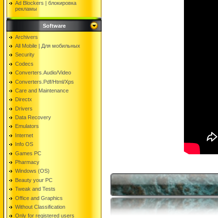
Ad Blockers | блокировкa
рекламы
Software
Archivers
All Mobile | Для мобильных
Security
Codecs
Converters.Audio/Video
Converters.Pdf/Html/Xps
Care and Maintenance
Directx
Drivers
Data Recovery
Emulators
Internet
Info OS
Games PC
Pharmacy
Windows (OS)
Beauty your PC
Tweak and Tests
Office and Graphics
Without Classification
Only for registered users