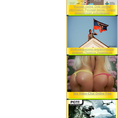
Russian spring. Only verified
information. Русская весна. Только
проверенная информация
Информационно-аналитическое
издание. Проекты Украины.ру
Sex Video-Chat Online Free