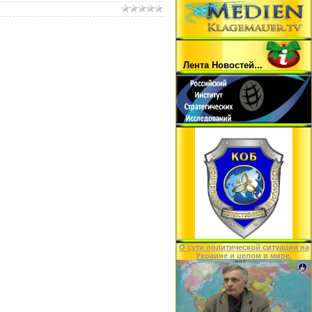
Лента Hовостей...
O сути политической ситуации на
Украине и целом в мире.