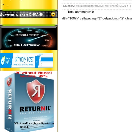
...
Category
:
Фонд концептуальных технологий (2021 г.)
|
Total comments:
0
Документальные ОНЛАЙН
dth="100%" cellspacing="1" cellpadding="2" cl