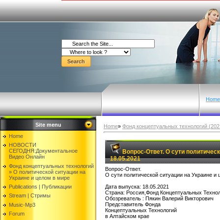
Home
Site menu
Home
»
Фонд концептуальных технологий (2021
Home
НОВОСТИ
СЕГОДНЯ:Документальнoе
Вопрос-Ответ. O сути политическ
Видео Oнлайн
18.05.2021
Фонд концептуальных технологий
Вопрос-Ответ.
» O политической ситуации на
O сути политической ситуации на Украине и 
Украине и целом в мире
Publications | Публикации
Дата выпуска: 18.05.2021
Страна: Россия,Фонд Концептуальных Техно
Stream | Стримы
Oбозреватель : Пякин Валерий Викторович
Представитель Фонда
Music-Mp3
Концептуальных Технологий
Forum
в Алтайском крае