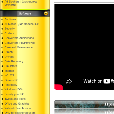
Ad Blockers | блокировкa
рекламы
Software
Archivers
All Mobile | Для мобильных
Security
Codecs
Converters.Audio/Video
Converters.Pdf/Html/Xps
Care and Maintenance
Directx
Drivers
Data Recovery
Emulators
Internet
Info OS
Games PC
Pharmacy
Windows (OS)
Beauty your PC
Tweak and Tests
Office and Graphics
Without Classification
Only for registered users