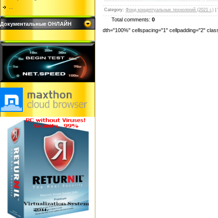
...
Category
:
Фонд концептуальных технологий (2021 г.)
|
Total comments:
0
Документальные ОНЛАЙН
dth="100%" cellspacing="1" cellpadding="2" cl