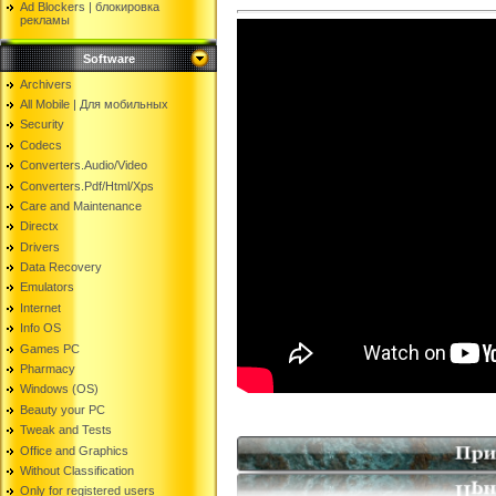
Ad Blockers | блокировкa
рекламы
Software
Archivers
All Mobile | Для мобильных
Security
Codecs
Converters.Audio/Video
Converters.Pdf/Html/Xps
Care and Maintenance
Directx
Drivers
Data Recovery
Emulators
Internet
Info OS
Games PC
Pharmacy
Windows (OS)
Beauty your PC
Tweak and Tests
Office and Graphics
Without Classification
Only for registered users