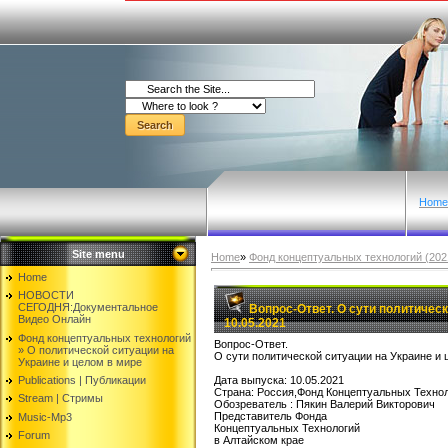
Home
Site menu
Home
»
Фонд концептуальных технологий (2021
Home
НОВОСТИ
СЕГОДНЯ:Документальнoе
Вопрос-Ответ. O сути политическ
Видео Oнлайн
10.05.2021
Фонд концептуальных технологий
Вопрос-Ответ.
» O политической ситуации на
O сути политической ситуации на Украине и 
Украине и целом в мире
Publications | Публикации
Дата выпуска: 10.05.2021
Страна: Россия,Фонд Концептуальных Техно
Stream | Стримы
Oбозреватель : Пякин Валерий Викторович
Представитель Фонда
Music-Mp3
Концептуальных Технологий
Forum
в Алтайском крае